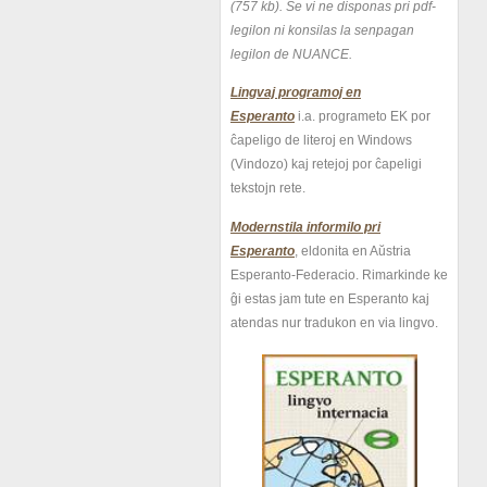
(757 kb).
Se vi ne disponas pri pdf-
legilon ni konsilas la senpagan
legilon de NUANCE.
Lingvaj programoj en
Esperanto
i.a. programeto EK por
ĉapeligo de literoj en Windows
(Vindozo) kaj retejoj por ĉapeligi
tekstojn rete.
Modernstila informilo pri
Esperanto
, eldonita en Aŭstria
Esperanto-Federacio. Rimarkinde ke
ĝi estas jam tute en Esperanto kaj
atendas nur tradukon en via lingvo.