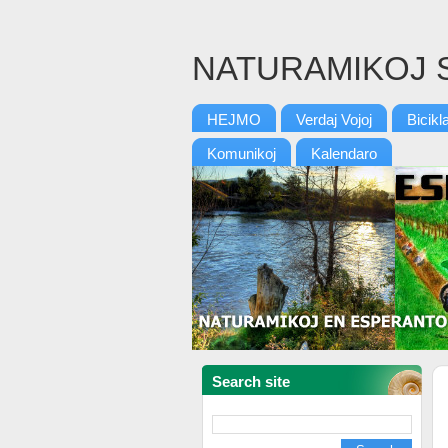
NATURAMIKOJ 
HEJMO
Verdaj Vojoj
Bicikl
Komunikoj
Kalendaro
Search site