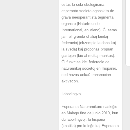
estas la sola ekologiisma
esperanto-societo agnoskita de
grava neesperantista tegmenta
organizo (Naturfreunde
International, en Vieno). Ĝi estas
jam pli granda ol aliaj landaj
federacioj (ekzemple la dana kaj
la sveda) kaj proponas propran
gastejon (kio al multaj mankas).
Ĝi funkcias kiel federacio de
naturamikaj societoj en Hispanio,
sed havas ankaŭ transnacian
aktivecon.
Laborlingvoj
Esperanta Naturamikaro naskiĝis
en Malago fine de junio 2010, kun
du laborlingvoj: la hispana
(kastilia) pro la leĝo kaj Esperanto