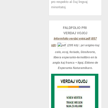
pro respekto al ĉiuj lingvaj
minoritatoj.
FALDFOLIO PRI
VERDAJ
VOJOJ
Informfolio verdaj vojoj.pdf (857
kB)
(295 kb)
: pri origino kaj
celo, ecoj, feriado, ŝlosilvorte,
libera esperanto-lernolibro en la
angla kaj franca + ligoj. Eldono de
Esperanta Naturamikaro.