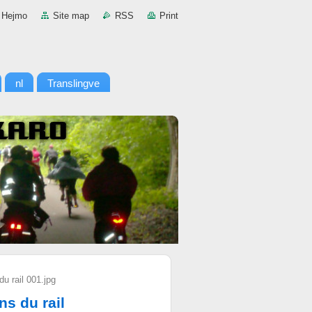
Hejmo
Site map
RSS
Print
nl
Translingve
u rail 001.jpg
s du rail