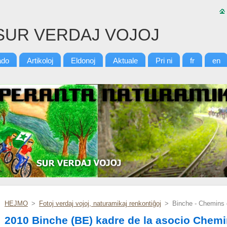
SUR VERDAJ VOJOJ
ado
Artikoloj
Eldonoj
Aktuale
Pri ni
fr
en
HEJMO
>
Fotoj verdaj vojoj, naturamikaj renkontiĝoj
>
Binche - Chemins d
2010 Binche (BE) kadre de la asocio Chemin