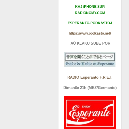
KAJ iPHONE SUR
RADIONOMY.COM
ESPERANTO-PODKASTOJ
https://www.podkasto.net/
AŬ KLAKU SUBE POR
RADIO Esperanto F.R.E.I.
Dimanĉe 21h (MEZ/Germanio)