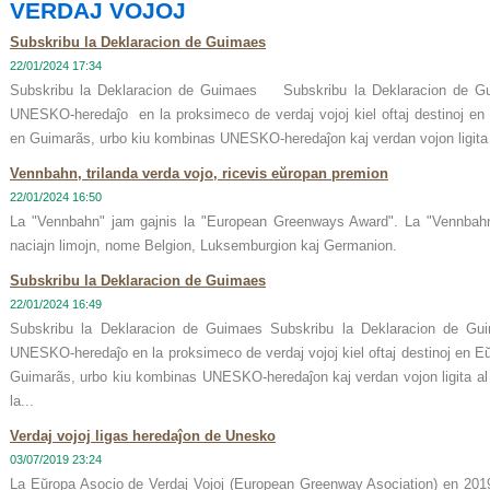
VERDAJ VOJOJ
Subskribu la Deklaracion de Guimaes
22/01/2024 17:34
Subskribu la Deklaracion de Guimaes Subskribu la Deklaracion de Gui
UNESKO-heredaĵo en la proksimeco de verdaj vojoj kiel oftaj destinoj en E
en Guimarãs, urbo kiu kombinas UNESKO-heredaĵon kaj verdan vojon ligita al
Vennbahn, trilanda verda vojo, ricevis eŭropan premion
22/01/2024 16:50
La "Vennbahn" jam gajnis la "European Greenways Award". La "Vennbahn" t
naciajn limojn, nome Belgion, Luksemburgion kaj Germanion.
Subskribu la Deklaracion de Guimaes
22/01/2024 16:49
Subskribu la Deklaracion de Guimaes Subskribu la Deklaracion de Gui
UNESKO-heredaĵo en la proksimeco de verdaj vojoj kiel oftaj destinoj en Eŭr
Guimarãs, urbo kiu kombinas UNESKO-heredaĵon kaj verdan vojon ligita al la
la...
Verdaj vojoj ligas heredaĵon de Unesko
03/07/2019 23:24
La Eŭropa Asocio de Verdaj Vojoj (European Greenway Asociation) en 2019