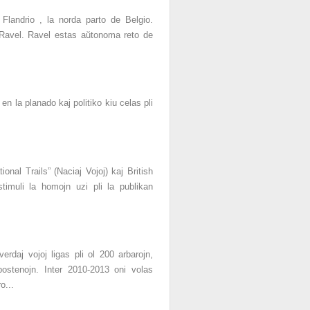
 Flandrio , la norda parto de Belgio.
Ravel. Ravel estas aŭtonoma reto de
 en la planado kaj politiko kiu celas pli
nal Trails” (Naciaj Vojoj) kaj British
timuli la homojn uzi pli la publikan
rdaj vojoj ligas pli ol 200 arbarojn,
rpostenojn. Inter 2010-2013 oni volas
o...