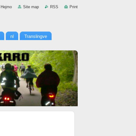
Hejmo
Site map
RSS
Print
nl
Translingve