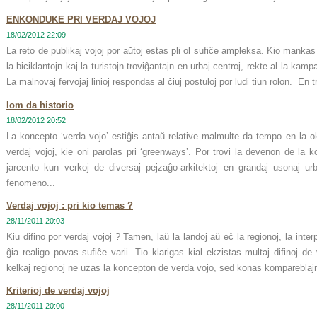
ENKONDUKE PRI VERDAJ VOJOJ
18/02/2012 22:09
La reto de publikaj vojoj por aŭtoj estas pli ol sufiĉe ampleksa. Kio mankas 
la biciklantojn kaj la turistojn troviĝantajn en urbaj centroj, rekte al la kamp
La malnovaj fervojaj linioj respondas al ĉiuj postuloj por ludi tiun rolon. En tr
Iom da historio
18/02/2012 20:52
La koncepto ‘verda vojo’ estiĝis antaŭ relative malmulte da tempo en la ok
verdaj vojoj, kie oni parolas pri ‘greenways’. Por trovi la devenon de la ko
jarcento kun verkoj de diversaj pejzaĝo-arkitektoj en grandaj usonaj u
fenomeno...
Verdaj vojoj : pri kio temas ?
28/11/2011 20:03
Kiu difino por verdaj vojoj ? Tamen, laŭ la landoj aŭ eĉ la regionoj, la inte
ĝia realigo povas sufiĉe varii. Tio klarigas kial ekzistas multaj difinoj de 
kelkaj regionoj ne uzas la koncepton de verda vojo, sed konas kompareblajn vo
Kriterioj de verdaj vojoj
28/11/2011 20:00