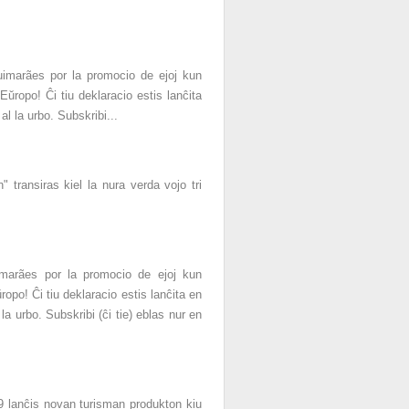
marães por la promocio de ejoj kun
ŭropo! Ĉi tiu deklaracio estis lanĉita
 la urbo. Subskribi...
ransiras kiel la nura verda vojo tri
marães por la promocio de ejoj kun
opo! Ĉi tiu deklaracio estis lanĉita en
 urbo. Subskribi (ĉi tie) eblas nur en
 lanĉis novan turisman produkton kiu