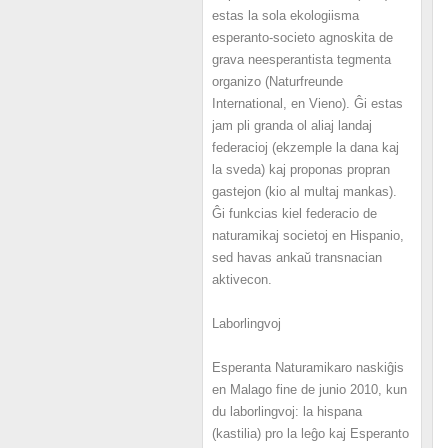
estas la sola ekologiisma
esperanto-societo agnoskita de
grava neesperantista tegmenta
organizo (Naturfreunde
International, en Vieno). Ĝi estas
jam pli granda ol aliaj landaj
federacioj (ekzemple la dana kaj
la sveda) kaj proponas propran
gastejon (kio al multaj mankas).
Ĝi funkcias kiel federacio de
naturamikaj societoj en Hispanio,
sed havas ankaŭ transnacian
aktivecon.
Laborlingvoj
Esperanta Naturamikaro naskiĝis
en Malago fine de junio 2010, kun
du laborlingvoj: la hispana
(kastilia) pro la leĝo kaj Esperanto