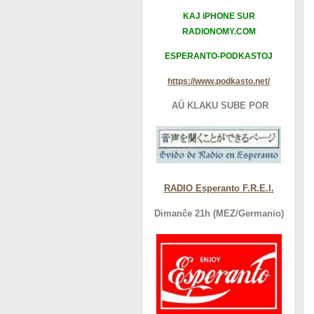
KAJ iPHONE SUR
RADIONOMY.COM
ESPERANTO-PODKASTOJ
https://www.podkasto.net/
AŬ KLAKU SUBE POR
RADIO Esperanto F.R.E.I.
Dimanĉe 21h (MEZ/Germanio)