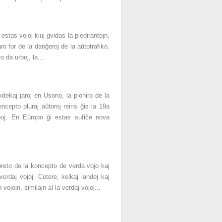
estas vojoj kiuj gvidas la piedirantojn,
aro for de la danĝeroj de la aŭtotrafiko.
o da urboj, la...
dekaj jaroj en Usono, la pioniro de la
ncepto pluraj aŭtoroj reiris ĝis la 19a
rboj. En Eŭropo ĝi estas sufiĉe nova
rpreto de la koncepto de verda vojo kaj
verdaj vojoj. Cetere, kelkaj landoj kaj
jojn, similajn al la verdaj vojoj...