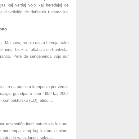
igas kaj verdaj vojoj kaj heredaĵoj de
a disvolviĝo de daŭrebla turismo kaj
jono
j. Malnova, ne plu uzata fervoja trako
menu, biciklu, rultabulu en trankvila,
erantio. Pere de sendependa vojo sur
anĉita naturamika kampanjo por verdaj
realigis grandparte inter 1999 kaj 2002
jn kompaktdisko (CD), afiŝo,...
r renkontiĝo inter naturo kaj kulturo,
r nuntempaj artoj kaj kultura esploro.
rtistoj de variaj landoj sekvas...