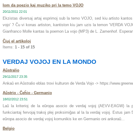
Iom da poezio kaj muziko pri la temo VOJO
20/11/2011 22:01
Ekzistas diversaj artaj esprimoj sub la temo VOJO, sed kiu artisto kantos
vojo' ? Ĉu vi konas artiston, kantiston kiu jam uzis la temon 'VERDA VO
Gianfranco Molle kantas la poemon La vojo (MP3) de L. Zamenhof. Esperant
Ĉiuj el artikoloj
Items:
1 - 15 of 15
VERDAJ VOJOJ EN LA MONDO
Aŭstralio
29/11/2017 23:35
Ankaŭ en Aŭstralio eblas trovi kulturon de Verda Vojo -> https://www.greenwa
Aŭstrio - Ĉeĥio - Germanio
18/02/2012 23:51
Laŭ la kriterioj de la eŭropa asocio de verdaj vojoj (AEVV-EAGW) la pie
funkciantaj fervojaj trakoj plej proksimiĝas al la la verdaj vojoj. Estus jam
eŭropa asocio de verdaj vojoj komunikis ke en Germanio oni ankoraŭ...
Belgio