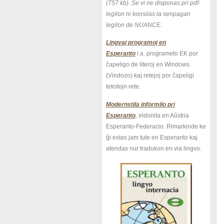
(757 kb).
Se vi ne disponas pri pdf-
legilon ni konsilas la senpagan
legilon de NUANCE.
Lingvaj programoj en
Esperanto
i.a. programeto EK por
ĉapeligo de literoj en Windows
(Vindozo) kaj retejoj por ĉapeligi
tekstojn rete.
Modernstila informilo pri
Esperanto
, eldonita en Aŭstria
Esperanto-Federacio. Rimarkinde ke
ĝi estas jam tute en Esperanto kaj
atendas nur tradukon en via lingvo.