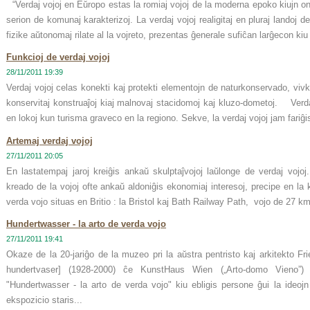
“Verdaj vojoj en Eŭropo estas la romiaj vojoj de la moderna epoko kiujn o
serion de komunaj karakterizoj. La verdaj vojoj realigitaj en pluraj landoj
fizike aŭtonomaj rilate al la vojreto, prezentas ĝenerale sufiĉan larĝecon ki
Funkcioj de verdaj vojoj
28/11/2011 19:39
Verdaj vojoj celas konekti kaj protekti elementojn de naturkonservado, vivkva
konservitaj konstruaĵoj kiaj malnovaj stacidomoj kaj kluzo-dometoj. Verdaj 
en lokoj kun turisma graveco en la regiono. Sekve, la verdaj vojoj jam fariĝi
Artemaj verdaj vojoj
27/11/2011 20:05
En lastatempaj jaroj kreiĝis ankaŭ skulptaĵvojoj laŭlonge de verdaj vojoj
kreado de la vojoj ofte ankaŭ aldoniĝis ekonomiaj interesoj, precipe en l
verda vojo situas en Britio : la Bristol kaj Bath Railway Path, vojo de 27 km
Hundertwasser - la arto de verda vojo
27/11/2011 19:41
Okaze de la 20-jariĝo de la muzeo pri la aŭstra pentristo kaj arkitekto Fr
hundertvaser] (1928-2000) ĉe KunstHaus Wien („Arto-domo Vieno”) es
"Hundertwasser - la arto de verda vojo" kiu ebligis persone ĝui la ideojn
ekspozicio staris...