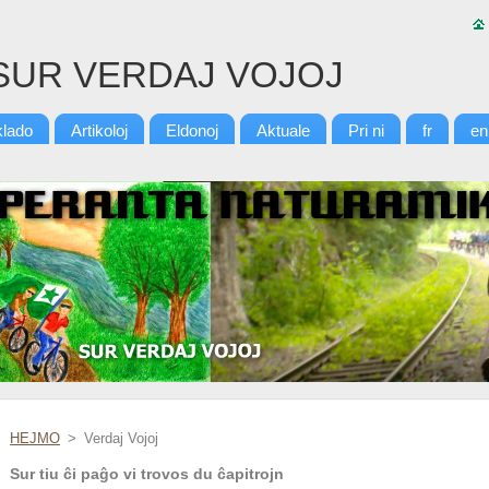
SUR VERDAJ VOJOJ
klado
Artikoloj
Eldonoj
Aktuale
Pri ni
fr
en
HEJMO
>
Verdaj Vojoj
Sur tiu ĉi paĝo vi trovos du ĉapitrojn