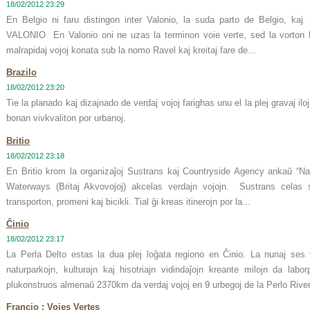
18/02/2012 23:29
En Belgio ni faru distingon inter Valonio, la suda parto de Belgio, kaj
VALONIO En Valonio oni ne uzas la terminon voie verte, sed la vorton 
malrapidaj vojoj konata sub la nomo Ravel kaj kreitaj fare de...
Brazilo
18/02/2012 23:20
Tie la planado kaj dizajnado de verdaj vojoj farighas unu el la plej gravaj iloj
bonan vivkvaliton por urbanoj.
Britio
18/02/2012 23:18
En Britio krom la organizaĵoj Sustrans kaj Countryside Agency ankaŭ “Natio
Waterways (Britaj Akvovojoj) akcelas verdajn vojojn. Sustrans celas s
transporton, promeni kaj bicikli. Tial ĝi kreas itinerojn por la...
Ĉinio
18/02/2012 23:17
La Perla Delto estas la dua plej loĝata regiono en Ĉinio. La nunaj ses ve
naturparkojn, kulturajn kaj hisotriajn vidindaĵojn kreante milojn da labo
plukonstruos almenaŭ 2370km da verdaj vojoj en 9 urbegoj de la Perlo River
Francio : Voies Vertes