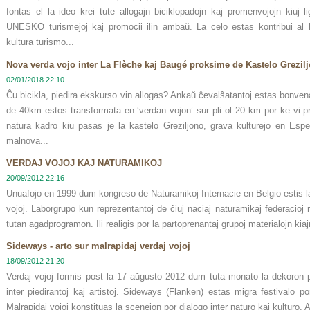
fontas el la ideo krei tute allogajn biciklopadojn kaj promenvojojn kiuj l
UNESKO turismejoj kaj promocii ilin ambaŭ. La celo estas kontribui al l
kultura turismo...
Nova verda vojo inter La Flèche kaj Baugé proksime de Kastelo Grezil
02/01/2018 22:10
Ĉu bicikla, piedira ekskurso vin allogas? Ankaŭ ĉevalŝatantoj estas bonvena
de 40km estos transformata en ‘verdan vojon’ sur pli ol 20 km por ke vi pro
natura kadro kiu pasas je la kastelo Greziljono, grava kulturejo en Esp
malnova...
VERDAJ VOJOJ KAJ NATURAMIKOJ
20/09/2012 22:16
Unuafojo en 1999 dum kongreso de Naturamikoj Internacie en Belgio estis l
vojoj. Laborgrupo kun reprezentantoj de ĉiuj naciaj naturamikaj federacioj 
tutan agadprogramon. Ili realigis por la partoprenantaj grupoj materialojn kia
Sideways - arto sur malrapidaj verdaj vojoj
18/09/2012 21:20
Verdaj vojoj formis post la 17 aŭgusto 2012 dum tuta monato la dekoron po
inter piedirantoj kaj artistoj. Sideways (Flanken) estas migra festivalo po
Malrapidaj vojoj konstituas la scenejon por dialogo inter naturo kaj kulturo. A