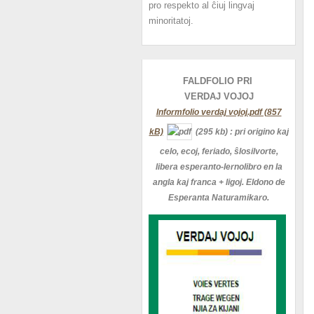
pro respekto al ĉiuj lingvaj
minoritatoj.
FALDFOLIO PRI
VERDAJ
VOJOJ
Informfolio verdaj vojoj.pdf (857
kB)
(295 kb)
: pri origino kaj
celo, ecoj, feriado, ŝlosilvorte,
libera esperanto-lernolibro en la
angla kaj franca + ligoj. Eldono de
Esperanta Naturamikaro.