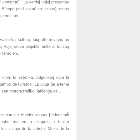
ni konstruu” La verdaj vojoj prezentas
 de Eŭropo (sed ankaŭ en Usono): estas
u permesas...
lito kaj kulturo, kiuj ofte troviĝas en
vojoj servu plejeble multe al turistoj
s temo en...
. Krom la estetikaj vidpunktoj dum la
a kampo de turismo. La unua tia artema
 sen motora trafiko, laŭlonge de...
iedensreich Hundertwasser [fridensraiĥ
tis malfermita ekspozicio titolita
 kaj viziojn de la artisto. Meze de la