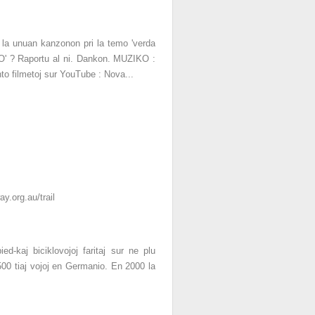
 la unuan kanzonon pri la temo 'verda
JO' ? Raportu al ni. Dankon. MUZIKO :
o filmetoj sur YouTube : Nova...
y.org.au/trail
d-kaj biciklovojoj faritaj sur ne plu
 500 tiaj vojoj en Germanio. En 2000 la