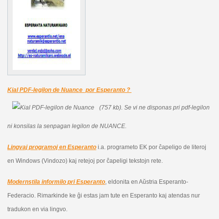
Kial PDF-legilon de Nuance por Esperanto ?
(757 kb).
Se vi ne disponas pri pdf-legilon
ni konsilas la senpagan legilon de NUANCE.
Lingvaj programoj en Esperanto
i.a. programeto EK por ĉapeligo de literoj
en Windows (Vindozo) kaj retejoj por ĉapeligi tekstojn rete.
Modernstila informilo pri Esperanto
, eldonita en Aŭstria Esperanto-
Federacio. Rimarkinde ke ĝi estas jam tute en Esperanto kaj atendas nur
tradukon en via lingvo.