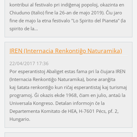
kontribui al festivalo pri indiĝenaj popoloj, okazinta en
Chiuduno (Italio) fine la 26-an de majo 2019). Ĉiu jaro
fine de majo la etna festivalo "Lo Spirito del Pianeta" (la
spirito de la...
IREN (Internacia Renkontiĝo Naturamika)
22/04/2017 17:36
Por esperantistoj Abaliget estas fama pri la ĉiujara IREN
(Internacia Renkontiĝo Naturamika), bone aranĝita
kaj ŝatata renkontiĝo kun riĉaj esperantistaj kaj turismaj
programoj. Ĝi okazis ekde 1968, ĉiam en julio, antaŭ la
Universala Kongreso. Detalan informojn ĉe la
Departementa Komitato de HEA, H-7601 Pécs, pf. 2,
Hungario.