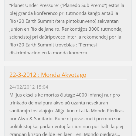
“Planet Under Pressure” (“Planedo Sub Premo”) estos la
plej granda konferenco pri tutmonda ŝanĝo antaŭ la
Rio+20 Earth Summit (tera pintokunveno) sekvantan
junion en Rio de Janeiro. Renkontiĝos 3000 tutmondaj
sciencistoj pri daŭripoveco Inter la rekomendoj por la
Rio+20 Earth Summit troveblas : “Permesi
diskriminacion en la monda komerca...
22-3-2012 : Monda Akvotago
24/02/2012 15:04
Mi ĵus eksciis ke mortas ĉiutage 4000 infanoj nur pro
trinkado de malpura akvo aŭ uzanta nesekuran
sanitarajn instalaĵojn. Aliĝu kun ni al la Mondo Piediras
por Akvo & Sanitario. Kune ni povas meti premon sur
politikistoj kaj parlamentoj fari ion nun por halti la plej
grandan krizon de lde en laen en! Mondo piediras...