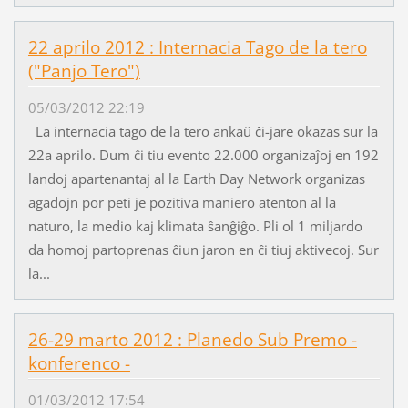
22 aprilo 2012 : Internacia Tago de la tero
("Panjo Tero")
05/03/2012 22:19
La internacia tago de la tero ankaŭ ĉi-jare okazas sur la
22a aprilo. Dum ĉi tiu evento 22.000 organizaĵoj en 192
landoj apartenantaj al la Earth Day Network organizas
agadojn por peti je pozitiva maniero atenton al la
naturo, la medio kaj klimata ŝanĝiĝo. Pli ol 1 miljardo
da homoj partoprenas ĉiun jaron en ĉi tiuj aktivecoj. Sur
la...
26-29 marto 2012 : Planedo Sub Premo -
konferenco -
01/03/2012 17:54