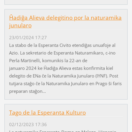
Ĥadiĝa Alieva delegitino por la naturamika
junularo
23/01/2024 17:27
La stabo de la Esperanta Civito etendiĝas unuafoje al
Azio. La sekretario de Esperanta Naturamikaro, c-ino
Perla Martinelli, komunikis la 22-an de
januaro 2024 ke Ĥadiĝa Alieva estas konfirmita kiel
delegito de ENa ĉe la Naturamika Junularo (IYNF). Post
tutjara staĝo ĉe la Naturamika Junularo en Prago ŝi faris
preparan staĝon...
Tago de la Esperanta Kulturo
02/12/2023 17:36
La naturamika Esperanto-Domo en Malago, Hispanio,