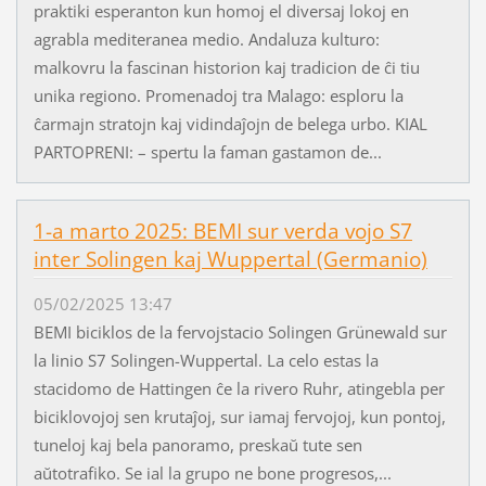
praktiki esperanton kun homoj el diversaj lokoj en
agrabla mediteranea medio. Andaluza kulturo:
malkovru la fascinan historion kaj tradicion de ĉi tiu
unika regiono. Promenadoj tra Malago: esploru la
ĉarmajn stratojn kaj vidindaĵojn de belega urbo. KIAL
PARTOPRENI: – spertu la faman gastamon de...
1-a marto 2025: BEMI sur verda vojo S7
inter Solingen kaj Wuppertal (Germanio)
05/02/2025 13:47
BEMI biciklos de la fervojstacio Solingen Grünewald sur
la linio S7 Solingen-Wuppertal. La celo estas la
stacidomo de Hattingen ĉe la rivero Ruhr, atingebla per
biciklovojoj sen krutaĵoj, sur iamaj fervojoj, kun pontoj,
tuneloj kaj bela panoramo, preskaŭ tute sen
aŭtotrafiko. Se ial la grupo ne bone progresos,...