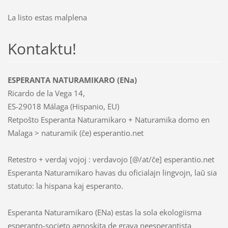
La listo estas malplena
Kontaktu!
ESPERANTA NATURAMIKARO (ENa)
Ricardo de la Vega 14,
ES-29018 Málaga (Hispanio, EU)
Retpoŝto Esperanta Naturamikaro + Naturamika domo en
Malaga > naturamik (ĉe) esperantio.net
Retestro + verdaj vojoj : verdavojo [@/at/ĉe] esperantio.net
Esperanta Naturamikaro havas du oficialajn lingvojn, laŭ sia
statuto: la hispana kaj esperanto.
Esperanta Naturamikaro (ENa) estas la sola ekologiisma
esperanto-societo agnoskita de grava neesperantista