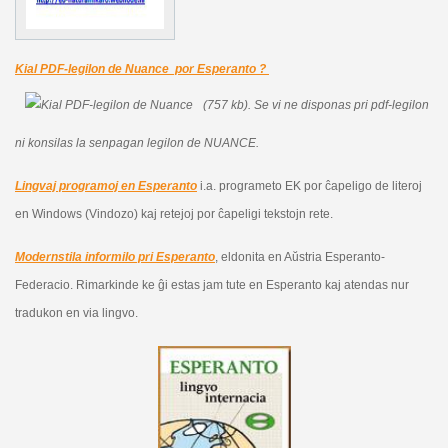
Kial PDF-legilon de Nuance por Esperanto ?
(757 kb).
Se vi ne disponas pri pdf-legilon
ni konsilas la senpagan legilon de NUANCE.
Lingvaj programoj en Esperanto
i.a. programeto EK por ĉapeligo de literoj
en Windows (Vindozo) kaj retejoj por ĉapeligi tekstojn rete.
Modernstila informilo pri Esperanto
, eldonita en Aŭstria Esperanto-
Federacio. Rimarkinde ke ĝi estas jam tute en Esperanto kaj atendas nur
tradukon en via lingvo.