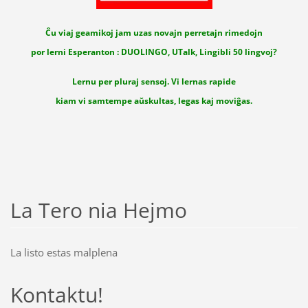
Ĉu viaj geamikoj jam uzas novajn perretajn rimedojn
por lerni Esperanton : DUOLINGO, UTalk, Lingibli 50 lingvoj?
Lernu per pluraj sensoj. Vi lernas rapide
kiam vi samtempe aŭskultas, legas kaj moviĝas.
La Tero nia Hejmo
La listo estas malplena
Kontaktu!