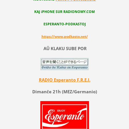
KAJ iPHONE SUR RADIONOMY.COM
ESPERANTO-PODKASTOJ
https://www.podkasto.net/
AŬ KLAKU SUBE POR
RADIO Esperanto F.R.E.I.
Dimanĉe 21h (MEZ/Germanio)