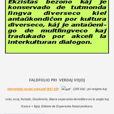
FALDFOLIO PRI
VERDAJ
VOJOJ
Informfolio verdaj vojoj.pdf (857 kB)
(295 kb)
: pri origino kaj
celo, ecoj, feriado, ŝlosilvorte, libera esperanto-lernolibro en la angla kaj
franca + ligoj. Eldono de Esperanta Naturamikaro.