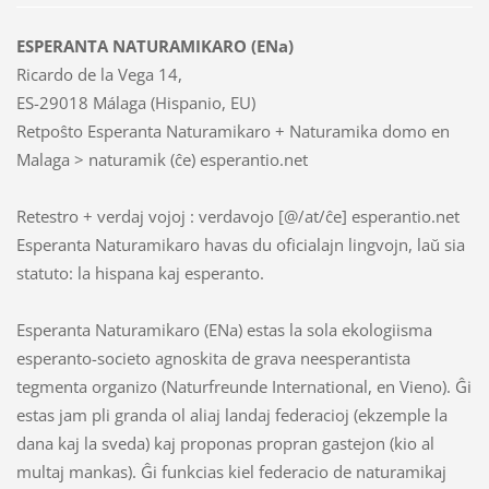
ESPERANTA NATURAMIKARO (ENa)
Ricardo de la Vega 14,
ES-29018 Málaga (Hispanio, EU)
Retpoŝto Esperanta Naturamikaro + Naturamika domo en
Malaga > naturamik (ĉe) esperantio.net
Retestro + verdaj vojoj : verdavojo [@/at/ĉe] esperantio.net
Esperanta Naturamikaro havas du oficialajn lingvojn, laŭ sia
statuto: la hispana kaj esperanto.
Esperanta Naturamikaro (ENa) estas la sola ekologiisma
esperanto-societo agnoskita de grava neesperantista
tegmenta organizo (Naturfreunde International, en Vieno). Ĝi
estas jam pli granda ol aliaj landaj federacioj (ekzemple la
dana kaj la sveda) kaj proponas propran gastejon (kio al
multaj mankas). Ĝi funkcias kiel federacio de naturamikaj