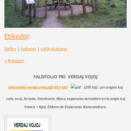
Etikedoj
:
Saliko
|
kabano
|
salikokabano
« Antaŭen
FALDFOLIO PRI
VERDAJ
VOJOJ
Informfolio verdaj vojoj.pdf (857 kB)
(295 kb)
: pri origino kaj
celo, ecoj, feriado, ŝlosilvorte, libera esperanto-lernolibro en la angla kaj
franca + ligoj. Eldono de Esperanta Naturamikaro.