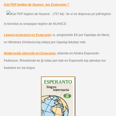
Kial PDF-legilon de Nuance por Esperanto ?
(757 kb).
Se vi ne disponas pri pdf-legilon
ni konsilas la senpagan legilon de NUANCE.
Lingvaj programoj en Esperanto
i.a. programeto EK por ĉapeligo de literoj
en Windows (Vindozo) kaj retejoj por ĉapeligi tekstojn rete.
Modernstila informilo pri Esperanto
, eldonita en Aŭstria Esperanto-
Federacio. Rimarkinde ke ĝi estas jam tute en Esperanto kaj atendas nur
tradukon en via lingvo.