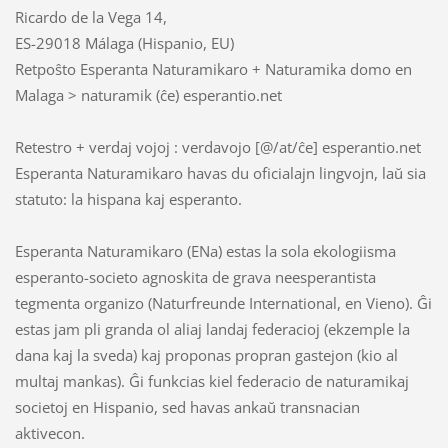
Ricardo de la Vega 14,
ES-29018 Málaga (Hispanio, EU)
Retpoŝto Esperanta Naturamikaro + Naturamika domo en
Malaga > naturamik (ĉe) esperantio.net
Retestro + verdaj vojoj : verdavojo [@/at/ĉe] esperantio.net
Esperanta Naturamikaro havas du oficialajn lingvojn, laŭ sia
statuto: la hispana kaj esperanto.
Esperanta Naturamikaro (ENa) estas la sola ekologiisma
esperanto-societo agnoskita de grava neesperantista
tegmenta organizo (Naturfreunde International, en Vieno). Ĝi
estas jam pli granda ol aliaj landaj federacioj (ekzemple la
dana kaj la sveda) kaj proponas propran gastejon (kio al
multaj mankas). Ĝi funkcias kiel federacio de naturamikaj
societoj en Hispanio, sed havas ankaŭ transnacian
aktivecon.