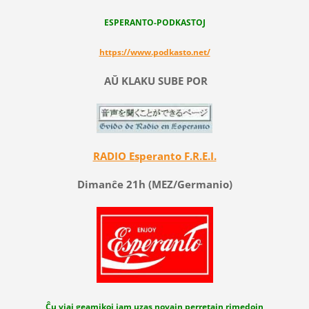
ESPERANTO-PODKASTOJ
https://www.podkasto.net/
AŬ KLAKU SUBE POR
RADIO Esperanto F.R.E.I.
Dimanĉe 21h (MEZ/Germanio)
Ĉu viaj geamikoj jam uzas novajn perretajn rimedojn