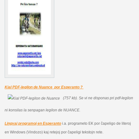
Kial PDF-legilon de Nuance por Esperanto ?
(757 kb).
Se vi ne disponas pri pdf-legilon
ni konsilas la senpagan legilon de NUANCE.
Lingvaj programoj en Esperanto
i.a. programeto EK por ĉapeligo de literoj
en Windows (Vindozo) kaj retejoj por ĉapeligi tekstojn rete.