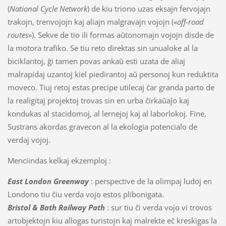
(
National Cycle Network
) de kiu triono uzas eksajn fervojajn
trakojn, trenvojojn kaj aliajn malgravajn vojojn («
off-road
routes
»). Sekve de tio ili formas aŭtonomajn vojojn disde de
la motora trafiko. Se tiu reto direktas sin unualoke al la
biciklantoj, ĝi tamen povas ankaŭ esti uzata de aliaj
malrapidaj uzantoj kiel piedirantoj aŭ personoj kun reduktita
moveco. Tiuj retoj estas precipe utilecaj ĉar granda parto de
la realigitaj projektoj trovas sin en urba ĉirkaŭaĵo kaj
kondukas al stacidomoj, al lernejoj kaj al laborlokoj. Fine,
Sustrans akordas gravecon al la ekologia potencialo de
verdaj vojoj.
Menciindas kelkaj ekzemploj :
East London Greenway
: perspective de la olimpaj ludoj en
Londono tiu ĉiu verda vojo estos plibonigata.
Bristol & Bath Railway Path
: sur tiu ĉi verda vojo vi trovos
artobjektojn kiu allogas turistojn kaj malrekte eĉ kreskigas la