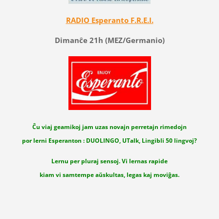
RADIO Esperanto F.R.E.I.
Dimanĉe 21h (MEZ/Germanio)
Ĉu viaj geamikoj jam uzas novajn perretajn rimedojn
por lerni Esperanton : DUOLINGO, UTalk, Lingibli 50 lingvoj?
Lernu per pluraj sensoj. Vi lernas rapide
kiam vi samtempe aŭskultas, legas kaj moviĝas.