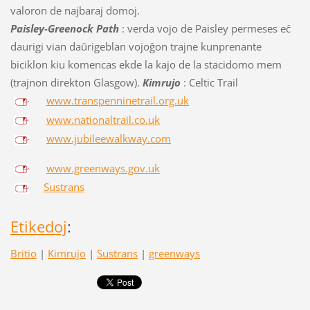
valoron de najbaraj domoj.
Paisley-Greenock Path
: verda vojo de Paisley permeses eĉ
daurigi vian daŭrigeblan vojoĝon trajne kunprenante
biciklon kiu komencas ekde la kajo de la stacidomo mem
(trajnon direkton Glasgow).
Kimrujo
: Celtic Trail
www.transpenninetrail.org.uk
www.nationaltrail.co.uk
www.jubileewalkway.com
www.greenways.gov.uk
Sustrans
Etikedoj
:
Britio
|
Kimrujo
|
Sustrans
|
greenways