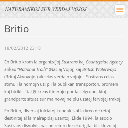
NATURAMIKOJ SUR VERDAJ VOJOJ
Britio
18/02/2012 23:18
En Britio krom la organizaĵoj
Sustrans
kaj
Countryside Agency
ankaŭ “
National Trails
” (Naciaj Vojoj) kaj
British Waterways
(Britaj Akvovojoj) akcelas verdajn vojojn. Sustrans celas
stimuli la homojn uzi pli la publikan transporton, promeni
kaj bicikli. Tial ĝi kreas itinerojn por la celgrupo, kiuj
grandparte situas sur malnovaj ne plu uzataj fervojaj trakoj.
En Britio, diversaj iniciatoj kundukis al la kreo de retoj
destinitaj al la malrapidaj uzantoj. Ekde 1994, la asocio
Sustrans disvolvis nacian reton de sekurigitaj biciklovojoj