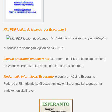
Kial PDF-legilon de Nuance por Esperanto ?
(757 kb).
Se vi ne disponas pri pdf-legilon
ni konsilas la senpagan legilon de NUANCE.
Lingvaj programoj en Esperanto
i.a. programeto EK por ĉapeligo de literoj
en Windows (Vindozo) kaj retejoj por ĉapeligi tekstojn rete.
Modernstila informilo pri Esperanto
, eldonita en Aŭstria Esperanto-
Federacio. Rimarkinde ke ĝi estas jam tute en Esperanto kaj atendas nur
tradukon en via lingvo.