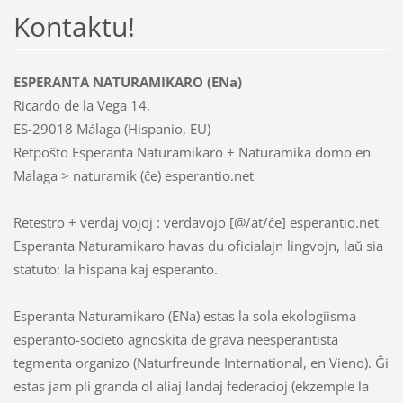
Kontaktu!
ESPERANTA NATURAMIKARO (ENa)
Ricardo de la Vega 14,
ES-29018 Málaga (Hispanio, EU)
Retpoŝto Esperanta Naturamikaro + Naturamika domo en
Malaga > naturamik (ĉe) esperantio.net
Retestro + verdaj vojoj : verdavojo [@/at/ĉe] esperantio.net
Esperanta Naturamikaro havas du oficialajn lingvojn, laŭ sia
statuto: la hispana kaj esperanto.
Esperanta Naturamikaro (ENa) estas la sola ekologiisma
esperanto-societo agnoskita de grava neesperantista
tegmenta organizo (Naturfreunde International, en Vieno). Ĝi
estas jam pli granda ol aliaj landaj federacioj (ekzemple la