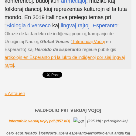
konferencoj, budoj kun
artmetiaĵoj
, muziko kaj
folkloraj dancoj, kiuj reprezentas kulturojn el la tuta
mondo. En 2019 itallingva prelego temas pri
"
Biologia diverseco
kaj
lingvaj rajtoj
.
Esperanto
"
Okaze de la Jardeko de indiĝenaj popoloj, kampanjo de
Unuiĝintaj Nacioj,
Global Voices
(
Tutmondaj Voĉoj
en
Esperanto) kaj
Heroldo de Esperanto
regeule publikigis
artikolojn en Esperanto pri la lukto de indiĝenoj por siaj lingvaj
rajtoj
.
« Antaŭen
FALDFOLIO PRI
VERDAJ
VOJOJ
Informfolio verdaj vojoj.pdf (857 kB)
(295 kb)
: pri origino kaj
celo, ecoj, feriado, ŝlosilvorte, libera esperanto-lernolibro en la angla kaj