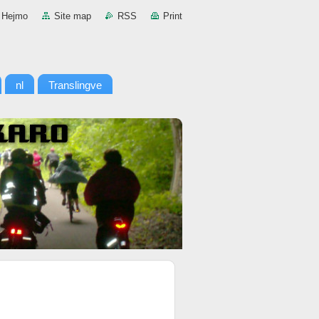
Hejmo
Site map
RSS
Print
nl
Translingve