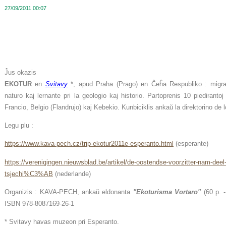
27/09/2011 00:07
Ĵus okazis
EKOTUR
en
Svitavy
*, apud Praha (Prago) en Ĉeĥa Respubliko : mig
naturo kaj lernante pri la geologio kaj historio. Partoprenis 10 piediranto
Francio, Belgio (Flandrujo) kaj Kebekio. Kunbiciklis ankaŭ la direktorino de
Legu plu :
https://www.kava-pech.cz/trip-ekotur2011e-esperanto.html
(esperante)
https://verenigingen.nieuwsblad.be/artikel/de-oostendse-voorzitter-nam-deel
tsjechi%C3%AB
(nederlande)
Organizis : KAVA-PECH, ankaŭ eldonanta
"
Ekoturisma Vortaro"
(60 p. 
ISBN 978-8087169-26-1
* Svitavy havas muzeon pri Esperanto.