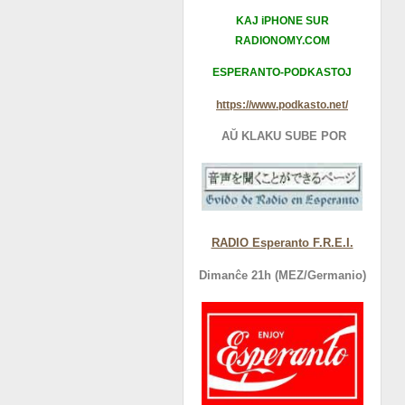
KAJ iPHONE SUR
RADIONOMY.COM
ESPERANTO-PODKASTOJ
https://www.podkasto.net/
AŬ KLAKU SUBE POR
RADIO Esperanto F.R.E.I.
Dimanĉe 21h (MEZ/Germanio)