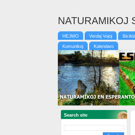
NATURAMIKOJ 
HEJMO
Verdaj Vojoj
Bicikl
Komunikoj
Kalendaro
Search site