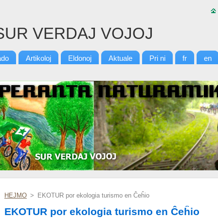
SUR VERDAJ VOJOJ
ado
Artikoloj
Eldonoj
Aktuale
Pri ni
fr
en
HEJMO
>
EKOTUR por ekologia turismo en Ĉeĥio
EKOTUR por ekologia turismo en Ĉeĥio