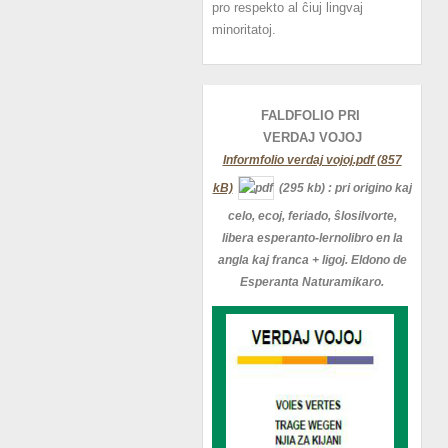
pro respekto al ĉiuj lingvaj
minoritatoj.
FALDFOLIO PRI
VERDAJ
VOJOJ
Informfolio verdaj vojoj.pdf (857
kB)
(295 kb)
: pri origino kaj
celo, ecoj, feriado, ŝlosilvorte,
libera esperanto-lernolibro en la
angla kaj franca + ligoj. Eldono de
Esperanta Naturamikaro.