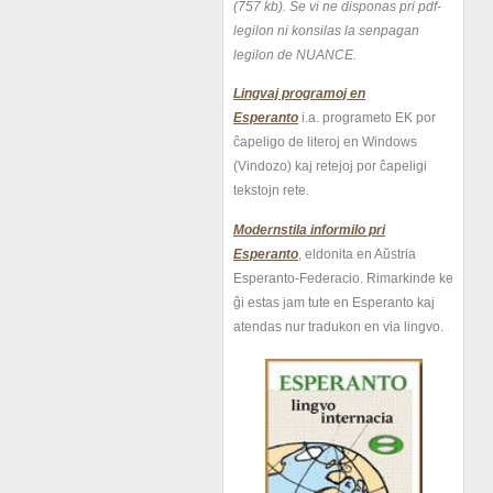
(757 kb).
Se vi ne disponas pri pdf-
legilon ni konsilas la senpagan
legilon de NUANCE.
Lingvaj programoj en
Esperanto
i.a. programeto EK por
ĉapeligo de literoj en Windows
(Vindozo) kaj retejoj por ĉapeligi
tekstojn rete.
Modernstila informilo pri
Esperanto
, eldonita en Aŭstria
Esperanto-Federacio. Rimarkinde ke
ĝi estas jam tute en Esperanto kaj
atendas nur tradukon en via lingvo.