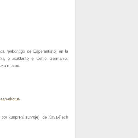
rada
renkontiĝo de Esperantistoj
en la
j kaj 5 biciklantoj el Ĉeĥio, Germanio,
 loka muzeo.
-aan-ekotur-
- por kunpreni survoje), de Kava-Pech