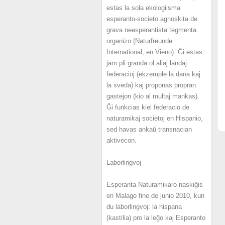
estas la sola ekologiisma
esperanto-societo agnoskita de
grava neesperantista tegmenta
organizo (Naturfreunde
International, en Vieno). Ĝi estas
jam pli granda ol aliaj landaj
federacioj (ekzemple la dana kaj
la sveda) kaj proponas propran
gastejon (kio al multaj mankas).
Ĝi funkcias kiel federacio de
naturamikaj societoj en Hispanio,
sed havas ankaŭ transnacian
aktivecon.
Laborlingvoj
Esperanta Naturamikaro naskiĝis
en Malago fine de junio 2010, kun
du laborlingvoj: la hispana
(kastilia) pro la leĝo kaj Esperanto