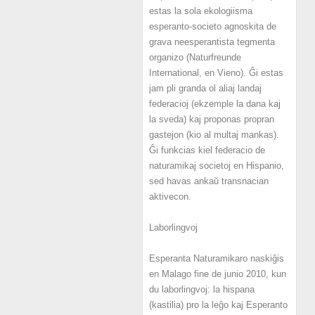
estas la sola ekologiisma
esperanto-societo agnoskita de
grava neesperantista tegmenta
organizo (Naturfreunde
International, en Vieno). Ĝi estas
jam pli granda ol aliaj landaj
federacioj (ekzemple la dana kaj
la sveda) kaj proponas propran
gastejon (kio al multaj mankas).
Ĝi funkcias kiel federacio de
naturamikaj societoj en Hispanio,
sed havas ankaŭ transnacian
aktivecon.
Laborlingvoj
Esperanta Naturamikaro naskiĝis
en Malago fine de junio 2010, kun
du laborlingvoj: la hispana
(kastilia) pro la leĝo kaj Esperanto