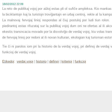
18/02/2012 22:09
La reto de publikaj vojoj por aŭtoj estas pli ol sufiĉe ampleksa. Kio mankas 
la biciklantojn kaj la turistojn troviĝantajn en urbaj centroj, rekte al la kamp
La malnovaj fervojaj linioj respondas al ĉiuj postuloj por ludi tiun rolon.
piedirantoj estas rifuzataj sur la publikaj vojoj dum oni ne ofertas al ili akc
ekestis transncacia movado por la disvolviĝo de verdaj vojoj, kiu volas tra
de fervojaj linioj por redoni al ili novan kulturan, ekologian kaj turisman esto
Tie ĉi ni parolos iom pri la historio de la verdaj vojoj, pri definoj de verdaj vo
funkcioj de verdaj vojoj.
Etikedoj
:
verdaj vojoj
|
historio
|
definoj
|
kriterioj
|
funkcioj