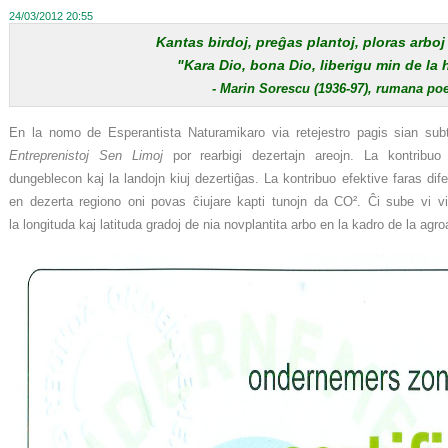
24/03/2012 20:55
Kantas birdoj, preĝas plantoj, ploras arboj
"Kara Dio, bona Dio, liberigu min de la
- Marin Sorescu (1936-97), rumana poe
En la nomo de Esperantista Naturamikaro via retejestro pagis sian su
Entreprenistoj Sen Limoj
por rearbigi dezertajn areojn. La kontribuo
dungeblecon kaj la landojn kiuj dezertiĝas. La kontribuo efektive faras dif
en dezerta regiono oni povas ĉiujare kapti tunojn da CO². Ĉi sube vi vi
la longituda kaj latituda gradoj de nia novplantita arbo en la kadro de la agro