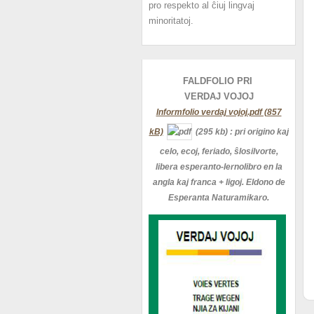
pro respekto al ĉiuj lingvaj
minoritatoj.
FALDFOLIO PRI
VERDAJ
VOJOJ
Informfolio verdaj vojoj.pdf (857
kB)
(295 kb)
: pri origino kaj
celo, ecoj, feriado, ŝlosilvorte,
libera esperanto-lernolibro en la
angla kaj franca + ligoj. Eldono de
Esperanta Naturamikaro.