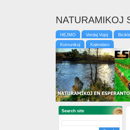
NATURAMIKOJ 
HEJMO
Verdaj Vojoj
Bicikl
Komunikoj
Kalendaro
Search site