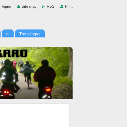
Hejmo
Site map
RSS
Print
nl
Translingve