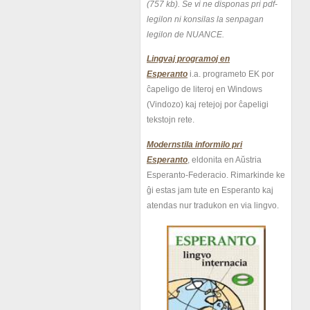
(757 kb).
Se vi ne disponas pri pdf-
legilon ni konsilas la senpagan
legilon de NUANCE.
Lingvaj programoj en
Esperanto
i.a. programeto EK por
ĉapeligo de literoj en Windows
(Vindozo) kaj retejoj por ĉapeligi
tekstojn rete.
Modernstila informilo pri
Esperanto
, eldonita en Aŭstria
Esperanto-Federacio. Rimarkinde ke
ĝi estas jam tute en Esperanto kaj
atendas nur tradukon en via lingvo.