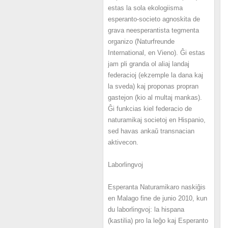
estas la sola ekologiisma
esperanto-societo agnoskita de
grava neesperantista tegmenta
organizo (Naturfreunde
International, en Vieno). Ĝi estas
jam pli granda ol aliaj landaj
federacioj (ekzemple la dana kaj
la sveda) kaj proponas propran
gastejon (kio al multaj mankas).
Ĝi funkcias kiel federacio de
naturamikaj societoj en Hispanio,
sed havas ankaŭ transnacian
aktivecon.
Laborlingvoj
Esperanta Naturamikaro naskiĝis
en Malago fine de junio 2010, kun
du laborlingvoj: la hispana
(kastilia) pro la leĝo kaj Esperanto