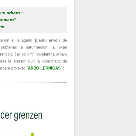
 en arbaro :
 homaro"
to.
btenon al la agado
'plantu arbon'
de
 subtenas la naturmedion, la lokan
erencon, ĉar po km² novplantita arbaro
das la ateston kun la koordinatoj de
arbara projekto "
ARBO LERNIGAS'
!