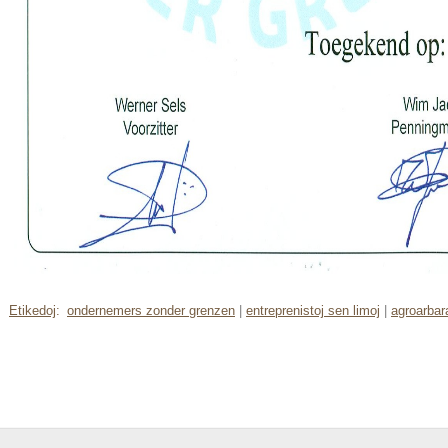
Etikedoj
:
ondernemers zonder grenzen
|
entreprenistoj sen limoj
|
agroarbar