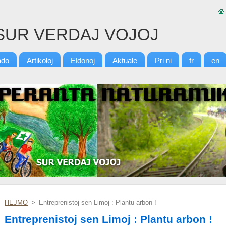
SUR VERDAJ VOJOJ
ado
Artikoloj
Eldonoj
Aktuale
Pri ni
fr
en
HEJMO
>
Entreprenistoj sen Limoj : Plantu arbon !
Entreprenistoj sen Limoj : Plantu arbon !