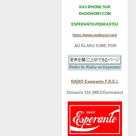
KAJ iPHONE SUR
RADIONOMY.COM
ESPERANTO-PODKASTOJ
https://www.podkasto.net/
AŬ KLAKU SUBE POR
RADIO Esperanto F.R.E.I.
Dimanĉe 21h (MEZ/Germanio)