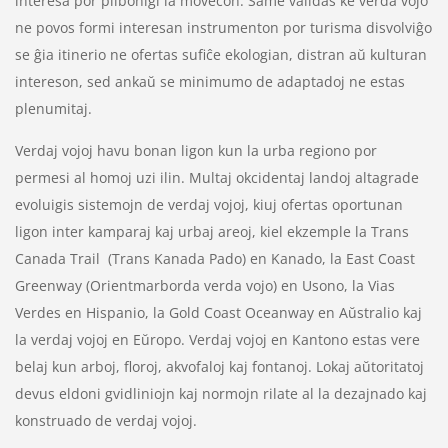
interesa por plibonigi la movecon. Same validas ke verda vojo
ne povos formi interesan instrumenton por turisma disvolviĝo
se ĝia itinerio ne ofertas sufiĉe ekologian, distran aŭ kulturan
intereson, sed ankaŭ se minimumo de adaptadoj ne estas
plenumitaj.
Verdaj vojoj havu bonan ligon kun la urba regiono por
permesi al homoj uzi ilin. Multaj okcidentaj landoj altagrade
evoluigis sistemojn de verdaj vojoj, kiuj ofertas oportunan
ligon inter kamparaj kaj urbaj areoj, kiel ekzemple la Trans
Canada Trail (Trans Kanada Pado) en Kanado, la East Coast
Greenway (Orientmarborda verda vojo) en Usono, la Vias
Verdes en Hispanio, la Gold Coast Oceanway en Aŭstralio kaj
la verdaj vojoj en Eŭropo. Verdaj vojoj en Kantono estas vere
belaj kun arboj, floroj, akvofaloj kaj fontanoj. Lokaj aŭtoritatoj
devus eldoni gvidliniojn kaj normojn rilate al la dezajnado kaj
konstruado de verdaj vojoj.