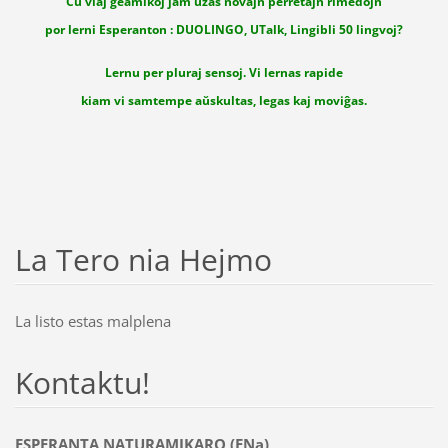
Ĉu viaj geamikoj jam uzas novajn perretajn rimedojn
por lerni Esperanton : DUOLINGO, UTalk, Lingibli 50 lingvoj?
Lernu per pluraj sensoj. Vi lernas rapide
kiam vi samtempe aŭskultas, legas kaj moviĝas.
La Tero nia Hejmo
La listo estas malplena
Kontaktu!
ESPERANTA NATURAMIKARO (ENa)