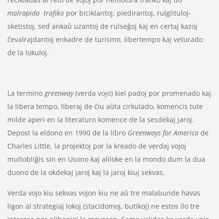
malrapida trafiko
por biciklantoj, piedirantoj, rulglituloj-
sketistoj, sed ankaŭ uzantoj de rulseĝoj kaj en certaj kazoj
ĉevalrajdantoj enkadre de turismo, libertempo kaj veturado
de la lokuloj.
La termino
greenway
(verda vojo) kiel padoj por promenado kaj
la libera tempo, liberaj de ĉiu aŭta cirkulado, komencis tute
milde aperi en la literaturo komence de la sesdekaj jaroj.
Depost la eldono en 1990 de la libro
Greenways for America
de
Charles Little, la projektoj por la kreado de verdaj vojoj
multobliĝis sin en Usono kaj aliloke en la mondo dum la dua
duono de la okdekaj jaroj kaj la jaroj kiuj sekvas.
Verda vojo kiu sekvas vojon kiu ne aŭ tre malabunde havas
ligon al strategiaj lokoj (stacidomoj, butikoj) ne estos ilo tre