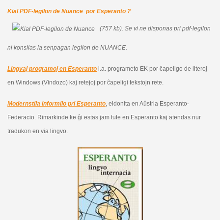
Kial PDF-legilon de Nuance por Esperanto ?
(757 kb).
Se vi ne disponas pri pdf-legilon
ni konsilas la senpagan legilon de NUANCE.
Lingvaj programoj en Esperanto
i.a. programeto EK por ĉapeligo de literoj
en Windows (Vindozo) kaj retejoj por ĉapeligi tekstojn rete.
Modernstila informilo pri Esperanto
, eldonita en Aŭstria Esperanto-
Federacio. Rimarkinde ke ĝi estas jam tute en Esperanto kaj atendas nur
tradukon en via lingvo.