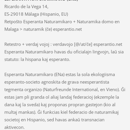
Ricardo de la Vega 14,
ES-29018 Málaga (Hispanio, EU)
Retpoŝto Esperanta Naturamikaro + Naturamika domo en
Malaga > naturamik (ĉe) esperantio.net
Retestro + verdaj vojoj : verdavojo [@/at/ĉe] esperantio.net
Esperanta Naturamikaro havas du oficialajn lingvojn, laŭ sia
statuto: la hispana kaj esperanto.
Esperanta Naturamikaro (ENa) estas la sola ekologiisma
esperanto-societo agnoskita de grava neesperantista
tegmenta organizo (Naturfreunde International, en Vieno). Ĝi
estas jam pli granda ol aliaj landaj federacioj (ekzemple la
dana kaj la sveda) kaj proponas propran gastejon (kio al
multaj mankas). Ĝi funkcias kiel federacio de naturamikaj
societoj en Hispanio, sed havas ankaŭ transnacian
aktivecon.