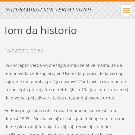
NATURAMIKOJ SUR VERDAJ VOJOJ
Iom da historio
18/02/2012 20:52
La koncepto ‘verda vojo’ estiĝis antaŭ relative malmulte da
tempo en la okdekaj jaroj en Usono, la pioniro de la verdaj
vojoj, kie oni parolas pri ‘greenways’. Por trovi la devenon de
la koncepto pluraj aŭtoroj reiris ĝis la 19a jarcento kun verkoj
de diversaj pejzaĝo-arkitektoj en grandaj usonaj urboj.
En Eŭropo ĝi estas sufiĉe nova fenomeno kiu ekestis nur
depost 1998. ‘Verdaj vojoj’ ekzistis jam delonge en la formo
de ne plu uzataj fervojaj trakoj kaj trenvojoj kiujn oni
recikladas al reto de vojoj por nemotora trafiko kaj do