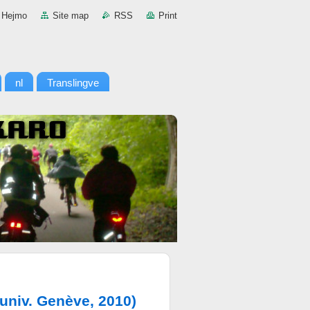
Hejmo
Site map
RSS
Print
nl
Translingve
univ. Genève, 2010)