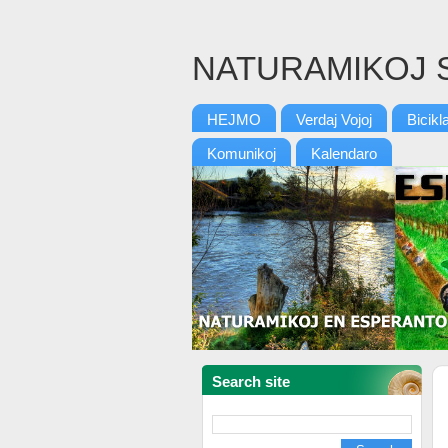
NATURAMIKOJ 
HEJMO
Verdaj Vojoj
Bicikl
Komunikoj
Kalendaro
Search site