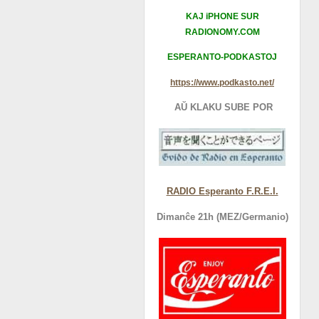
KAJ iPHONE SUR
RADIONOMY.COM
ESPERANTO-PODKASTOJ
https://www.podkasto.net/
AŬ KLAKU SUBE POR
RADIO Esperanto F.R.E.I.
Dimanĉe 21h (MEZ/Germanio)