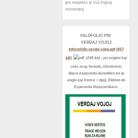
pro respekto al ĉiuj lingvaj
minoritatoj.
FALDFOLIO PRI
VERDAJ
VOJOJ
Informfolio verdaj vojoj.pdf (857
kB)
(295 kb)
: pri origino kaj
celo, ecoj, feriado, ŝlosilvorte,
libera esperanto-lernolibro en la
angla kaj franca + ligoj. Eldono de
Esperanta Naturamikaro.