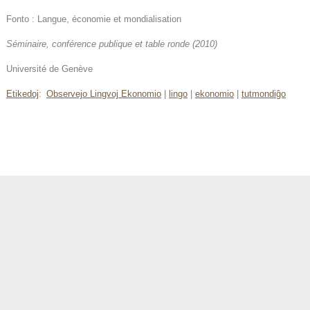
Fonto : Langue, économie et mondialisation
Séminaire, conférence publique et table ronde (2010)
Université de Genève
Etikedoj
:
Observejo Lingvoj Ekonomio
|
lingo
|
ekonomio
|
tutmondiĝo