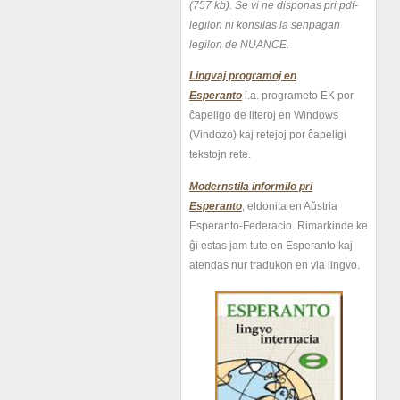
(757 kb).
Se vi ne disponas pri pdf-
legilon ni konsilas la senpagan
legilon de NUANCE.
Lingvaj programoj en
Esperanto
i.a. programeto EK por
ĉapeligo de literoj en Windows
(Vindozo) kaj retejoj por ĉapeligi
tekstojn rete.
Modernstila informilo pri
Esperanto
, eldonita en Aŭstria
Esperanto-Federacio. Rimarkinde ke
ĝi estas jam tute en Esperanto kaj
atendas nur tradukon en via lingvo.