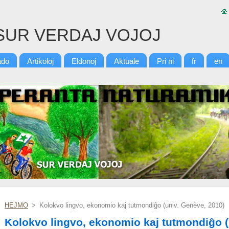
SUR VERDAJ VOJOJ
ado
Artikoloj
Eldonoj
Aktuale
Pri ni
fr
en
HEJMO
>
Kolokvo lingvo, ekonomio kaj tutmondiĝo (univ. Genève, 2010)
Kolokvo lingvo, ekonomio kaj tutmondiĝo (