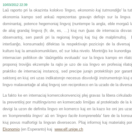
10/03/2012 22:39
Laŭ raporto pri la okazinta kolokvo
'lingvo, ekonomio kaj tutmondiĝo'
la t
ekonomia kampo sed ankaŭ reprezentas gravajn defiojn sur la lingv
dominantaj, potence hegemoniaj lingvoj (nuntempe la angla, eble morgaŭ la
de aliaj grandaj lingvoj (fr, de, es, …) kiuj nun ĝuas de internacia disvas
observantoj, sen paroli pri la regionaj lingvoj kaj tiuj de malplimultoj.
interŝanĝo, konsumado) difektas la respektivajn poziciojn de la diversaj 
kulturo kaj la amaskomunikilaro, eĉ sur loka nivelo. Montriĝis ke kunordiga 
internacian politikon de ‘daŭrigebla evoluado’ sur la lingva kampo en rilato 
proponoj troviĝis ekzemple la rajto je uzo de sia lingvo en profesiaj rilat
praktiko de internaciaj instancoj, sed precipe jurajn protektilojn por gara
sektoroj en kiuj oni uzas indikatorojn necesus disvolviĝi instrumentojn kiuj
lingvo malavantaĝe al aliaj lingvoj sen reciprokeco en la uzado de la diversaj
La fakto ke en internaciaj komercokonvencioj plej gravas la libera cirkula
la preventiloj por multlingvismo en komercado limiĝas al protektado de la
devigi la uzon de definita lingvo en komerco kaj en la kazo ke oni jes uzas
en ‘
komprenebla lingvo’
aŭ en ‘
lingvo facile komprenebla’
fare de la konsum
kiuj povus malfortigi la lingvan diversecon. Pliaj informoj kaj materialoj po
Ekonomio
(en Esperanto) kaj
www.elf.unige.ch