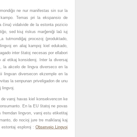
utmondiĝo ne nur manifestas sin sur la
a kampo. Temas pri la ekspansio de
 ĉina) vidalvide de la estonta pozicio
tiĝo, sed kiuj riskus marĝeniĝi laŭ iuj
 La tutmondiĝaj procezoj (produktado,
lingvoj en aliaj kampoj kiel edukado,
agado inter ŝtatoj necesas por ellabori
al etikaj konsideroj. Inter la diversaj
oj, la akcelo de lingva diverseco en la
ntii lingvan diversecon ekzemple en la
 evitas la senpunan priveligadon de unu
 lingvoj.
do de varoj havas kiel konsekvencon ke
 konsumanto. En la EU ŝtatoj ne povas
 fremdan lingvon, varoj estu etiketitaj
anto, do nocioj jure tre malklaraj kaj
r estontaj esploroj :
Observejo Lingvoj