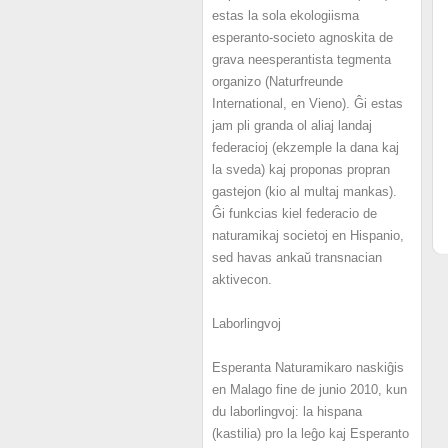
estas la sola ekologiisma
esperanto-societo agnoskita de
grava neesperantista tegmenta
organizo (Naturfreunde
International, en Vieno). Ĝi estas
jam pli granda ol aliaj landaj
federacioj (ekzemple la dana kaj
la sveda) kaj proponas propran
gastejon (kio al multaj mankas).
Ĝi funkcias kiel federacio de
naturamikaj societoj en Hispanio,
sed havas ankaŭ transnacian
aktivecon.
Laborlingvoj
Esperanta Naturamikaro naskiĝis
en Malago fine de junio 2010, kun
du laborlingvoj: la hispana
(kastilia) pro la leĝo kaj Esperanto