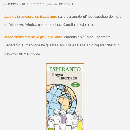
ni konsilas la senpagan legilon de NUANCE.
Lingvaj programoj en Esperanto
i.a. programeto EK por ĉapeligo de literoj
en Windows (Vindozo) kaj retejoj por ĉapeligi tekstojn rete.
Modernstila informilo pri Esperanto
, eldonita en Aŭstria Esperanto-
Federacio. Rimarkinde ke ĝi estas jam tute en Esperanto kaj atendas nur
tradukon en via lingvo.