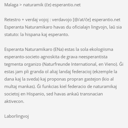
Malaga > naturamik (ĉe) esperantio.net
Retestro + verdaj vojoj : verdavojo [@/at/ĉe] esperantio.net
Esperanta Naturamikaro havas du oficialajn lingvojn, laŭ sia
statuto: la hispana kaj esperanto.
Esperanta Naturamikaro (ENa) estas la sola ekologiisma
esperanto-societo agnoskita de grava neesperantista
tegmenta organizo (Naturfreunde International, en Vieno). Ĝi
estas jam pli granda ol aliaj landaj federacioj (ekzemple la
dana kaj la sveda) kaj proponas propran gastejon (kio al
multaj mankas). Ĝi funkcias kiel federacio de naturamikaj
societoj en Hispanio, sed havas ankaŭ transnacian
aktivecon.
Laborlingvoj