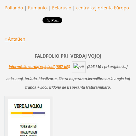
Pollando
|
Rumanio
|
Belarusio
|
centra kaj orienta Eŭropo
« Antaŭen
FALDFOLIO PRI
VERDAJ
VOJOJ
Informfolio verdaj vojoj.pdf (857 kB)
(295 kb)
: pri origino kaj
celo, ecoj, feriado, ŝlosilvorte, libera esperanto-lernolibro en la angla kaj
franca + ligoj. Eldono de Esperanta Naturamikaro.