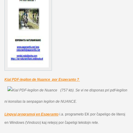
Kial PDF-legilon de Nuance por Esperanto ?
(757 kb).
Se vi ne disponas pri pdf-legilon
ni konsilas la senpagan legilon de NUANCE.
Lingvaj programoj en Esperanto
i.a. programeto EK por ĉapeligo de literoj
en Windows (Vindozo) kaj retejoj por ĉapeligi tekstojn rete.