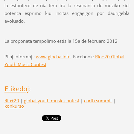
la estonteco de nia tero tra la resonanco de muziko kiel
potenca esprimo kiu incitas engaĝiĝon por daŭrigebla
evoluado.
La proponata tempolimo estis la 15a de februaro 2012
Pliaj informoj :
www.glocha.info
Facebook:
Rio+20 Global
Youth Music Contes
t
Etikedoj
:
Rio+20
|
global youth music contest
|
earth summit
|
konkurso