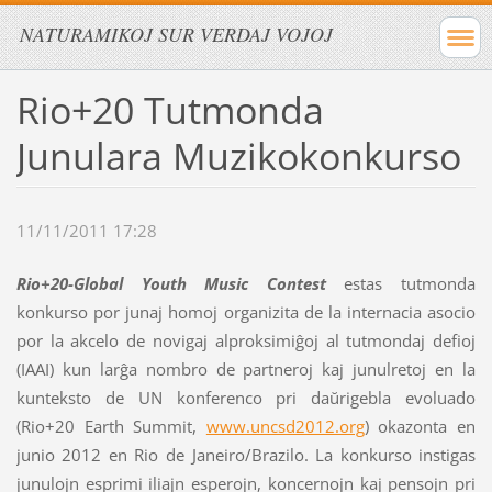
NATURAMIKOJ SUR VERDAJ VOJOJ
Rio+20 Tutmonda
Junulara Muzikokonkurso
11/11/2011 17:28
Rio+20-Global Youth Music Contest
estas tutmonda
konkurso por junaj homoj organizita de la internacia asocio
por la akcelo de novigaj alproksimiĝoj al tutmondaj defioj
(IAAI) kun larĝa nombro de partneroj kaj junulretoj en la
kunteksto de UN konferenco pri daŭrigebla evoluado
(Rio+20 Earth Summit,
www.uncsd2012.org
) okazonta en
junio 2012 en Rio de Janeiro/Brazilo. La konkurso instigas
junulojn esprimi iliajn esperojn, koncernojn kaj pensojn pri