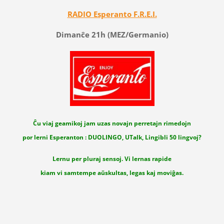
RADIO Esperanto F.R.E.I.
Dimanĉe 21h (MEZ/Germanio)
Ĉu viaj geamikoj jam uzas novajn perretajn rimedojn
por lerni Esperanton : DUOLINGO, UTalk, Lingibli 50 lingvoj?
Lernu per pluraj sensoj. Vi lernas rapide
kiam vi samtempe aŭskultas, legas kaj moviĝas.