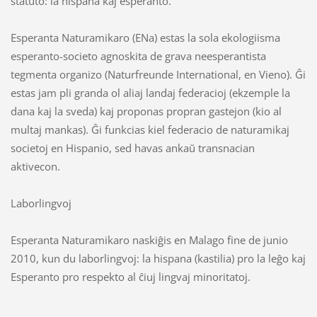
statuto: la hispana kaj esperanto.
Esperanta Naturamikaro (ENa) estas la sola ekologiisma
esperanto-societo agnoskita de grava neesperantista
tegmenta organizo (Naturfreunde International, en Vieno). Ĝi
estas jam pli granda ol aliaj landaj federacioj (ekzemple la
dana kaj la sveda) kaj proponas propran gastejon (kio al
multaj mankas). Ĝi funkcias kiel federacio de naturamikaj
societoj en Hispanio, sed havas ankaŭ transnacian
aktivecon.
Laborlingvoj
Esperanta Naturamikaro naskiĝis en Malago fine de junio
2010, kun du laborlingvoj: la hispana (kastilia) pro la leĝo kaj
Esperanto pro respekto al ĉiuj lingvaj minoritatoj.