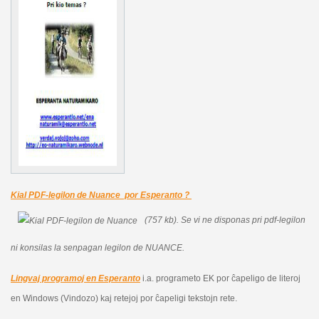
Kial PDF-legilon de Nuance por Esperanto ?
(757 kb).
Se vi ne disponas pri pdf-legilon
ni konsilas la senpagan legilon de NUANCE.
Lingvaj programoj en Esperanto
i.a. programeto EK por ĉapeligo de literoj
en Windows (Vindozo) kaj retejoj por ĉapeligi tekstojn rete.