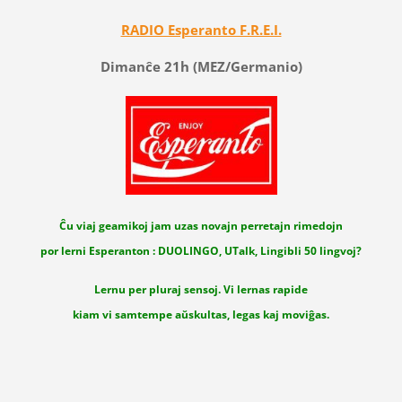
RADIO Esperanto F.R.E.I.
Dimanĉe 21h (MEZ/Germanio)
Ĉu viaj geamikoj jam uzas novajn perretajn rimedojn
por lerni Esperanton : DUOLINGO, UTalk, Lingibli 50 lingvoj?
Lernu per pluraj sensoj. Vi lernas rapide
kiam vi samtempe aŭskultas, legas kaj moviĝas.