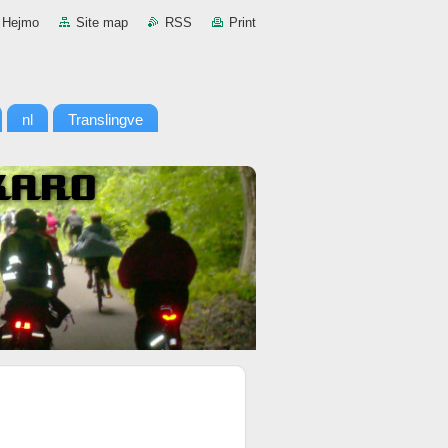
Hejmo
Site map
RSS
Print
nl
Translingve