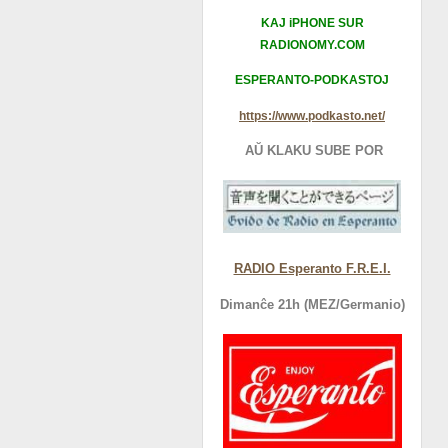
KAJ iPHONE SUR
RADIONOMY.COM
ESPERANTO-PODKASTOJ
https://www.podkasto.net/
AŬ KLAKU SUBE POR
RADIO Esperanto F.R.E.I.
Dimanĉe 21h (MEZ/Germanio)