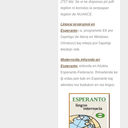
(757 kb).
Se vi ne disponas pri pdf-
legilon ni konsilas la senpagan
legilon de NUANCE.
Lingvaj programoj en
Esperanto
i.a. programeto EK por
ĉapeligo de literoj en Windows
(Vindozo) kaj retejoj por ĉapeligi
tekstojn rete.
Modernstila informilo pri
Esperanto
, eldonita en Aŭstria
Esperanto-Federacio. Rimarkinde ke
ĝi estas jam tute en Esperanto kaj
atendas nur tradukon en via lingvo.