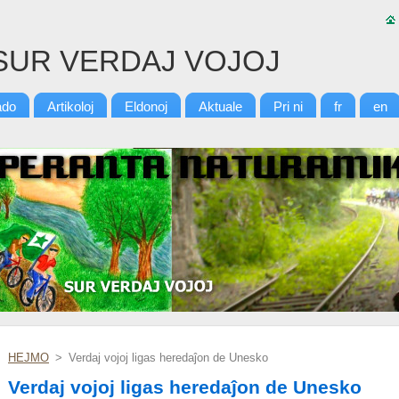
SUR VERDAJ VOJOJ
ado
Artikoloj
Eldonoj
Aktuale
Pri ni
fr
en
HEJMO
>
Verdaj vojoj ligas heredaĵon de Unesko
Verdaj vojoj ligas heredaĵon de Unesko