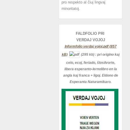
pro respekto al ĉiuj lingvaj
minoritatoj.
FALDFOLIO PRI
VERDAJ
VOJOJ
Informfolio verdaj vojoj.pdf (857
kB)
(295 kb)
: pri origino kaj
celo, ecoj, feriado, ŝlosilvorte,
libera esperanto-lernolibro en la
angla kaj franca + ligoj. Eldono de
Esperanta Naturamikaro.