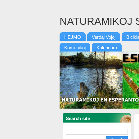
NATURAMIKOJ 
HEJMO
Verdaj Vojoj
Bicikl
Komunikoj
Kalendaro
Search site