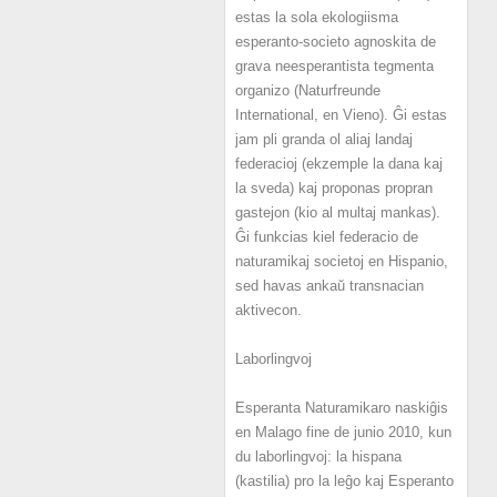
estas la sola ekologiisma
esperanto-societo agnoskita de
grava neesperantista tegmenta
organizo (Naturfreunde
International, en Vieno). Ĝi estas
jam pli granda ol aliaj landaj
federacioj (ekzemple la dana kaj
la sveda) kaj proponas propran
gastejon (kio al multaj mankas).
Ĝi funkcias kiel federacio de
naturamikaj societoj en Hispanio,
sed havas ankaŭ transnacian
aktivecon.
Laborlingvoj
Esperanta Naturamikaro naskiĝis
en Malago fine de junio 2010, kun
du laborlingvoj: la hispana
(kastilia) pro la leĝo kaj Esperanto