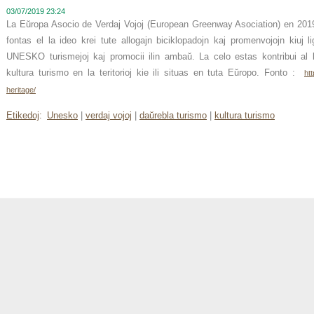
03/07/2019 23:24
La Eŭropa Asocio de Verdaj Vojoj (European Greenway Asociation) en 2019
fontas el la ideo krei tute allogajn biciklopadojn kaj promenvojojn kiuj l
UNESKO turismejoj kaj promocii ilin ambaŭ. La celo estas kontribui al l
kultura turismo en la teritorioj kie ili situas en tuta Eŭropo. Fonto :
ht
heritage/
Etikedoj
:
Unesko
|
verdaj vojoj
|
daŭrebla turismo
|
kultura turismo