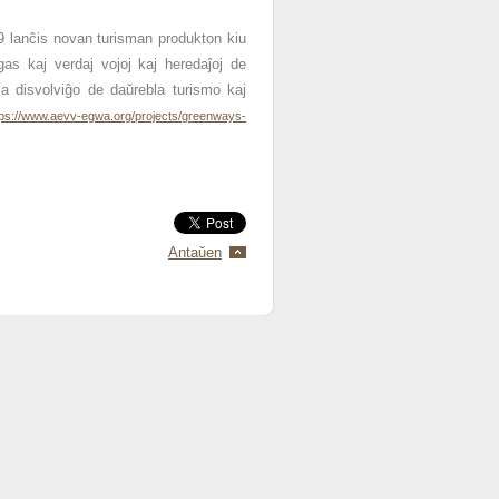
 lanĉis novan turisman produkton kiu
igas kaj verdaj vojoj kaj heredaĵoj de
a disvolviĝo de daŭrebla turismo kaj
tps://www.aevv-egwa.org/projects/greenways-
Antaŭen