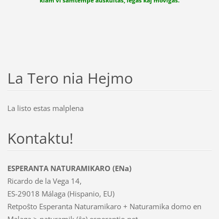
kiam vi samtempe aŭskultas, legas kaj moviĝas.
La Tero nia Hejmo
La listo estas malplena
Kontaktu!
ESPERANTA NATURAMIKARO (ENa)
Ricardo de la Vega 14,
ES-29018 Málaga (Hispanio, EU)
Retpoŝto Esperanta Naturamikaro + Naturamika domo en
Malaga > naturamik (ĉe) esperantio.net