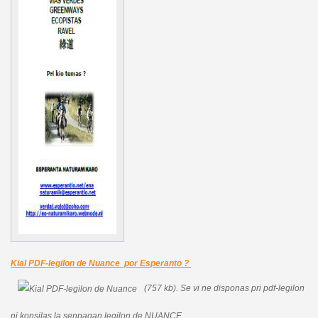
Kial PDF-legilon de Nuance por Esperanto ?
(757 kb).
Se vi ne disponas pri pdf-legilon
ni konsilas la senpagan legilon de NUANCE.