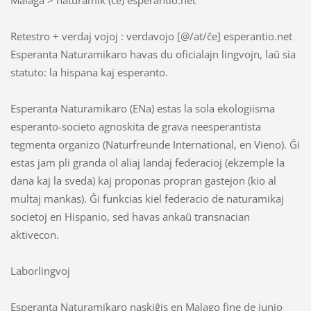
Retestro + verdaj vojoj : verdavojo [@/at/ĉe] esperantio.net
Esperanta Naturamikaro havas du oficialajn lingvojn, laŭ sia
statuto: la hispana kaj esperanto.
Esperanta Naturamikaro (ENa) estas la sola ekologiisma
esperanto-societo agnoskita de grava neesperantista
tegmenta organizo (Naturfreunde International, en Vieno). Ĝi
estas jam pli granda ol aliaj landaj federacioj (ekzemple la
dana kaj la sveda) kaj proponas propran gastejon (kio al
multaj mankas). Ĝi funkcias kiel federacio de naturamikaj
societoj en Hispanio, sed havas ankaŭ transnacian
aktivecon.
Laborlingvoj
Esperanta Naturamikaro naskiĝis en Malago fine de junio