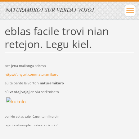
NATURAMIKOJ SUR VERDAJ VOJOJ
eblas facile trovi nian
retejon. Legu kiel.
per jena mallonga adreso
https://tinyurl.com/naturamikaro
aŭ tajpante la vorton
naturamikaro
aŭ
verdaj vojoj
en via serĉroboto
per kiu eblas tajpi ĉapelitajn literojn
tajante ekzemple c sekvata de x > ĉ