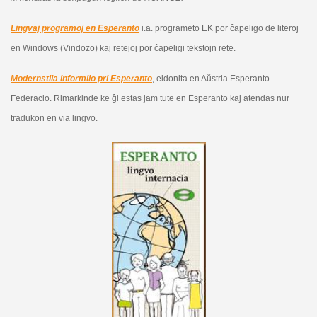
Lingvaj programoj en Esperanto
i.a. programeto EK por ĉapeligo de literoj
en Windows (Vindozo) kaj retejoj por ĉapeligi tekstojn rete.
Modernstila informilo pri Esperanto
, eldonita en Aŭstria Esperanto-
Federacio. Rimarkinde ke ĝi estas jam tute en Esperanto kaj atendas nur
tradukon en via lingvo.