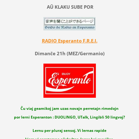
AŬ KLAKU SUBE POR
RADIO Esperanto F.R.E.I.
Dimanĉe 21h (MEZ/Germanio)
Ĉu viaj geamikoj jam uzas novajn perretajn rimedojn
por lerni Esperanton : DUOLINGO, UTalk, Lingibli 50 lingvoj?
Lernu per pluraj sensoj. Vi lernas rapide