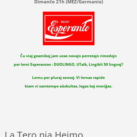
Dimanĉe 21h (MEZ/Germanio)
Ĉu viaj geamikoj jam uzas novajn perretajn rimedojn
por lerni Esperanton : DUOLINGO, UTalk, Lingibli 50 lingvoj?
Lernu per pluraj sensoj. Vi lernas rapide
kiam vi samtempe aŭskultas, legas kaj moviĝas.
La Tero nia Hejmo