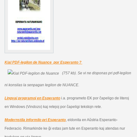
Kial PDF-legilon de Nuance por Esperanto ?
(757 kb).
Se vi ne disponas pri pdf-legilon
ni konsilas la senpagan legilon de NUANCE.
Lingvaj programoj en Esperanto
i.a. programeto EK por ĉapeligo de literoj
en Windows (Vindozo) kaj retejoj por ĉapeligi tekstojn rete.
Modernstila informilo pri Esperanto
, eldonita en Aŭstria Esperanto-
Federacio. Rimarkinde ke ĝi estas jam tute en Esperanto kaj atendas nur
tradukon en via lingvo.