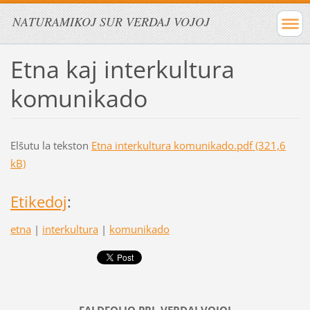
NATURAMIKOJ SUR VERDAJ VOJOJ
Etna kaj interkultura
komunikado
Elŝutu la tekston
Etna interkultura komunikado.pdf (321,6
kB)
Etikedoj
:
etna
|
interkultura
|
komunikado
FALDFOLIO PRI
VERDAJ
VOJOJ