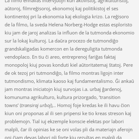
La filmo enhavas intervjuojn kun aktivistoj, agrikulturistoj,
aŭtoroj, filmreĝisoroj, ekonomoj kaj politikistoj el ses
kontinentoj pri la ekonomia kaj ekologia krizo. La reĝisoro
de la filmo, la sveda Helena Norberg-Hodge estas esploristo
kiu jam de jaroj analizas la influon de la tutmonda ekonomio
sur la lokaj kulturoj. La daŭra procezo de tutmondiĝo
grandskaligadas komercon en la dereguligita tutmonda
vendoplaco. En tiu ĉi areo, entreprenoj fariĝas faktaj
monopoloj kiuj povas konduti kiel aŭtoritatemaj ŝtatoj. Pere
de ok tezoj pri tutmondiĝo, la filmo montras ligojn inter
tutmondismo, klimata kaoso kaj fundamentalismo. Ĝi ankaŭ
jam montras iniciatojn kiuj survojas i.a. urbaj ĝardenoj,
komunuma agrikulturo, kultura prizorgado, ‘transition
towns’ (
transiraj urboj
),.. Homoj foje kredas ke ili havu ĉion
kiun oni proponas al ili sen pripensi ke tio kreas streson kaj
problemojn. Tial iuj ekzemple konscie elektas por labori
malpli, ĉar ili opinias ke se oni volas pli da materiajn aferojn
oni ĉiam devas labori pli forte kiu rezultas en malpli da