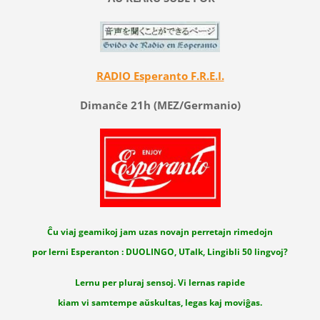
RADIO Esperanto F.R.E.I.
Dimanĉe 21h (MEZ/Germanio)
Ĉu viaj geamikoj jam uzas novajn perretajn rimedojn
por lerni Esperanton : DUOLINGO, UTalk, Lingibli 50 lingvoj?
Lernu per pluraj sensoj. Vi lernas rapide
kiam vi samtempe aŭskultas, legas kaj moviĝas.