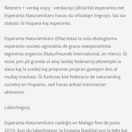
Retestro + verdaj vojoj : verdavojo [@/at/ĉe] esperantio.net
Esperanta Naturamikaro havas du oficialajn lingvojn, laŭ sia
statuto: la hispana kaj esperanto.
Esperanta Naturamikaro (ENa) estas la sola ekologiisma
esperanto-societo agnoskita de grava neesperantista
tegmenta organizo (Naturfreunde International, en Vieno). Ĝi
estas jam pli granda ol aliaj landaj federacioj (ekzemple la
dana kaj la sveda) kaj proponas propran gastejon (kio al
multaj mankas). Ĝi funkcias kiel federacio de naturamikaj
societoj en Hispanio, sed havas ankaŭ transnacian
aktivecon.
Laborlingvoj
Esperanta Naturamikaro naskiĝis en Malago fine de junio
2010, kun du laborlingvoj: la hispana (kastilia) pro la leĝo kaj