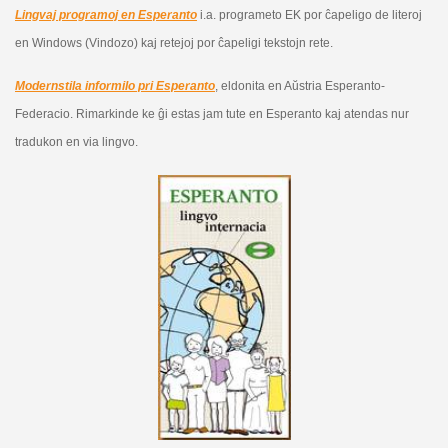
Lingvaj programoj en Esperanto
i.a. programeto EK por ĉapeligo de literoj
en Windows (Vindozo) kaj retejoj por ĉapeligi tekstojn rete.
Modernstila informilo pri Esperanto
, eldonita en Aŭstria Esperanto-
Federacio. Rimarkinde ke ĝi estas jam tute en Esperanto kaj atendas nur
tradukon en via lingvo.