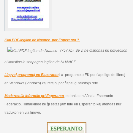
Kial PDF-legilon de Nuance por Esperanto ?
(757 kb).
Se vi ne disponas pri pdf-legilon
ni konsilas la senpagan legilon de NUANCE.
Lingvaj programoj en Esperanto
i.a. programeto EK por ĉapeligo de literoj
en Windows (Vindozo) kaj retejoj por ĉapeligi tekstojn rete.
Modernstila informilo pri Esperanto
, eldonita en Aŭstria Esperanto-
Federacio. Rimarkinde ke ĝi estas jam tute en Esperanto kaj atendas nur
tradukon en via lingvo.