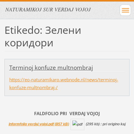
NATURAMIKOJ SUR VERDAJ VOJOJ
Etikedo: Зелени
кoридори
Terminoj konfuze multnombraj
https://eo-naturamikaro.webnode.nl/news/terminoj-
konfuze-multnombraj-/
FALDFOLIO PRI
VERDAJ
VOJOJ
Informfolio verdaj vojoj.pdf (857 kB)
(295 kb)
: pri origino kaj