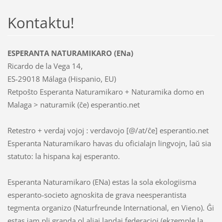
Kontaktu!
ESPERANTA NATURAMIKARO (ENa)
Ricardo de la Vega 14,
ES-29018 Málaga (Hispanio, EU)
Retpoŝto Esperanta Naturamikaro + Naturamika domo en
Malaga > naturamik (ĉe) esperantio.net
Retestro + verdaj vojoj : verdavojo [@/at/ĉe] esperantio.net
Esperanta Naturamikaro havas du oficialajn lingvojn, laŭ sia
statuto: la hispana kaj esperanto.
Esperanta Naturamikaro (ENa) estas la sola ekologiisma
esperanto-societo agnoskita de grava neesperantista
tegmenta organizo (Naturfreunde International, en Vieno). Ĝi
estas jam pli granda ol aliaj landaj federacioj (ekzemple la