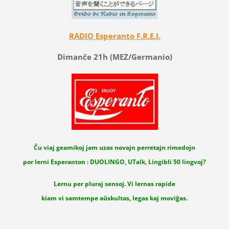
RADIO Esperanto F.R.E.I.
Dimanĉe 21h (MEZ/Germanio)
Ĉu viaj geamikoj jam uzas novajn perretajn rimedojn
por lerni Esperanton : DUOLINGO, UTalk, Lingibli 50 lingvoj?
Lernu per pluraj sensoj. Vi lernas rapide
kiam vi samtempe aŭskultas, legas kaj moviĝas.