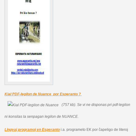
Kial PDF-legilon de Nuance por Esperanto ?
(757 kb).
Se vi ne disponas pri pdf-legilon
ni konsilas la senpagan legilon de NUANCE.
Lingvaj programoj en Esperanto
i.a. programeto EK por ĉapeligo de literoj