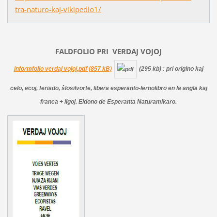
tra-naturo-kaj-vikipedio1/
FALDFOLIO PRI
VERDAJ
VOJOJ
Informfolio verdaj vojoj.pdf (857 kB)
(295 kb)
: pri origino kaj
celo, ecoj, feriado, ŝlosilvorte, libera esperanto-lernolibro en la angla kaj
franca + ligoj. Eldono de Esperanta Naturamikaro.