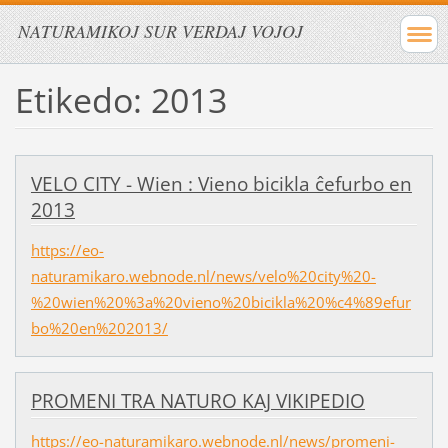
NATURAMIKOJ SUR VERDAJ VOJOJ
Etikedo: 2013
VELO CITY - Wien : Vieno bicikla ĉefurbo en
2013
https://eo-
naturamikaro.webnode.nl/news/velo%20city%20-
%20wien%20%3a%20vieno%20bicikla%20%c4%89efur
bo%20en%202013/
PROMENI TRA NATURO KAJ VIKIPEDIO
https://eo-naturamikaro.webnode.nl/news/promeni-