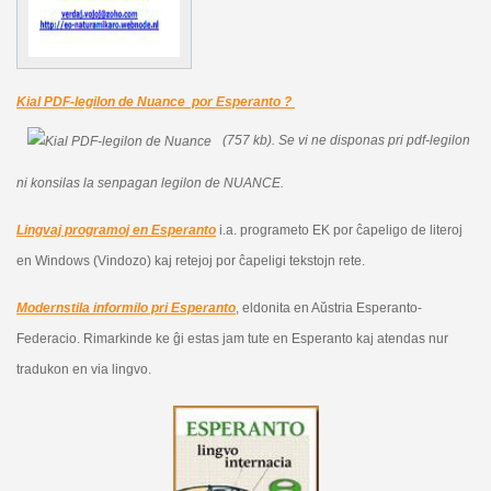
Kial PDF-legilon de Nuance por Esperanto ?
(757 kb).
Se vi ne disponas pri pdf-legilon
ni konsilas la senpagan legilon de NUANCE.
Lingvaj programoj en Esperanto
i.a. programeto EK por ĉapeligo de literoj
en Windows (Vindozo) kaj retejoj por ĉapeligi tekstojn rete.
Modernstila informilo pri Esperanto
, eldonita en Aŭstria Esperanto-
Federacio. Rimarkinde ke ĝi estas jam tute en Esperanto kaj atendas nur
tradukon en via lingvo.