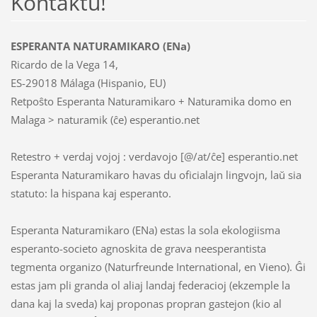
Kontaktu!
ESPERANTA NATURAMIKARO (ENa)
Ricardo de la Vega 14,
ES-29018 Málaga (Hispanio, EU)
Retpoŝto Esperanta Naturamikaro + Naturamika domo en
Malaga > naturamik (ĉe) esperantio.net
Retestro + verdaj vojoj : verdavojo [@/at/ĉe] esperantio.net
Esperanta Naturamikaro havas du oficialajn lingvojn, laŭ sia
statuto: la hispana kaj esperanto.
Esperanta Naturamikaro (ENa) estas la sola ekologiisma
esperanto-societo agnoskita de grava neesperantista
tegmenta organizo (Naturfreunde International, en Vieno). Ĝi
estas jam pli granda ol aliaj landaj federacioj (ekzemple la
dana kaj la sveda) kaj proponas propran gastejon (kio al