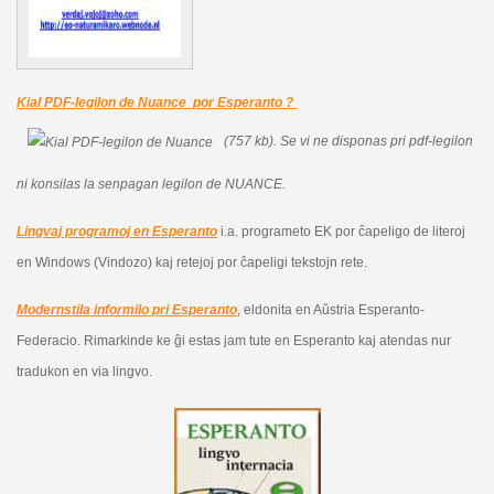
Kial PDF-legilon de Nuance por Esperanto ?
(757 kb).
Se vi ne disponas pri pdf-legilon
ni konsilas la senpagan legilon de NUANCE.
Lingvaj programoj en Esperanto
i.a. programeto EK por ĉapeligo de literoj
en Windows (Vindozo) kaj retejoj por ĉapeligi tekstojn rete.
Modernstila informilo pri Esperanto
, eldonita en Aŭstria Esperanto-
Federacio. Rimarkinde ke ĝi estas jam tute en Esperanto kaj atendas nur
tradukon en via lingvo.