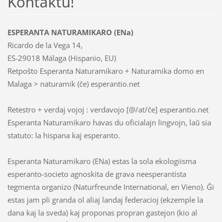
Kontaktu!
ESPERANTA NATURAMIKARO (ENa)
Ricardo de la Vega 14,
ES-29018 Málaga (Hispanio, EU)
Retpoŝto Esperanta Naturamikaro + Naturamika domo en
Malaga > naturamik (ĉe) esperantio.net
Retestro + verdaj vojoj : verdavojo [@/at/ĉe] esperantio.net
Esperanta Naturamikaro havas du oficialajn lingvojn, laŭ sia
statuto: la hispana kaj esperanto.
Esperanta Naturamikaro (ENa) estas la sola ekologiisma
esperanto-societo agnoskita de grava neesperantista
tegmenta organizo (Naturfreunde International, en Vieno). Ĝi
estas jam pli granda ol aliaj landaj federacioj (ekzemple la
dana kaj la sveda) kaj proponas propran gastejon (kio al