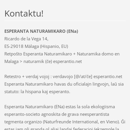
Kontaktu!
ESPERANTA NATURAMIKARO (ENa)
Ricardo de la Vega 14,
ES-29018 Málaga (Hispanio, EU)
Retpoŝto Esperanta Naturamikaro + Naturamika domo en
Malaga > naturamik (ĉe) esperantio.net
Retestro + verdaj vojoj : verdavojo [@/at/ĉe] esperantio.net
Esperanta Naturamikaro havas du oficialajn lingvojn, laŭ sia
statuto: la hispana kaj esperanto.
Esperanta Naturamikaro (ENa) estas la sola ekologiisma
esperanto-societo agnoskita de grava neesperantista
tegmenta organizo (Naturfreunde International, en Vieno). Ĝi
estas jam pli granda ol aliaj landaj federacioj (ekzemple la