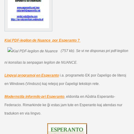
Kial PDF-legilon de Nuance por Esperanto ?
(757 kb).
Se vi ne disponas pri pdf-legilon
ni konsilas la senpagan legilon de NUANCE.
Lingvaj programoj en Esperanto
i.a. programeto EK por ĉapeligo de literoj
en Windows (Vindozo) kaj retejoj por ĉapeligi tekstojn rete.
Modernstila informilo pri Esperanto
, eldonita en Aŭstria Esperanto-
Federacio. Rimarkinde ke ĝi estas jam tute en Esperanto kaj atendas nur
tradukon en via lingvo.