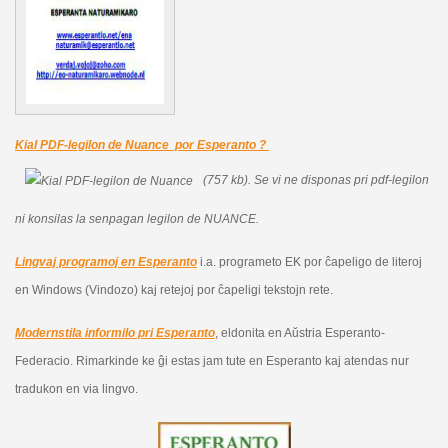
Kial PDF-legilon de Nuance por Esperanto ?
(757 kb).
Se vi ne disponas pri pdf-legilon
ni konsilas la senpagan legilon de NUANCE.
Lingvaj programoj en Esperanto
i.a. programeto EK por ĉapeligo de literoj
en Windows (Vindozo) kaj retejoj por ĉapeligi tekstojn rete.
Modernstila informilo pri Esperanto
, eldonita en Aŭstria Esperanto-
Federacio. Rimarkinde ke ĝi estas jam tute en Esperanto kaj atendas nur
tradukon en via lingvo.