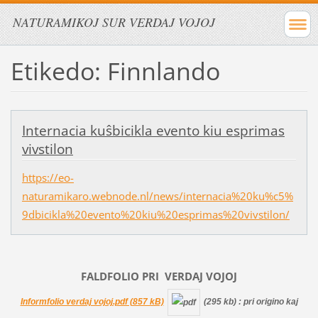
NATURAMIKOJ SUR VERDAJ VOJOJ
Etikedo: Finnlando
Internacia kuŝbicikla evento kiu esprimas
vivstilon
https://eo-
naturamikaro.webnode.nl/news/internacia%20ku%c5%
9dbicikla%20evento%20kiu%20esprimas%20vivstilon/
FALDFOLIO PRI
VERDAJ
VOJOJ
Informfolio verdaj vojoj.pdf (857 kB)
(295 kb)
: pri origino kaj