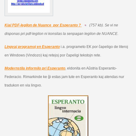
Kial PDF-legilon de Nuance por Esperanto ?
(757 kb).
Se vi ne
disponas pri pdf-legilon ni konsilas la senpagan legilon de NUANCE.
Lingvaj programoj en Esperanto
i.a. programeto EK por ĉapeligo de literoj
en Windows (Vindozo) kaj retejoj por ĉapeligi tekstojn rete.
Modernstila informilo pri Esperanto
, eldonita en Aŭstria Esperanto-
Federacio. Rimarkinde ke ĝi estas jam tute en Esperanto kaj atendas nur
tradukon en via lingvo.