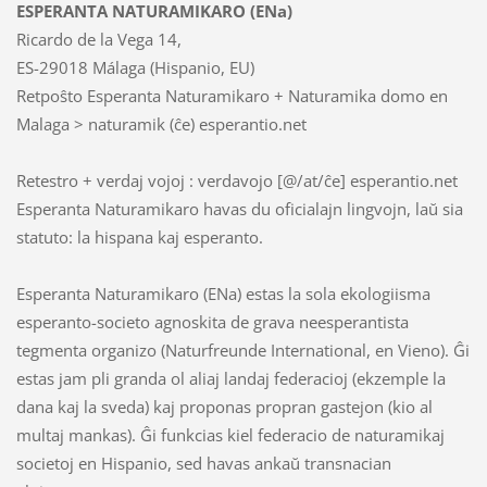
ESPERANTA NATURAMIKARO (ENa)
Ricardo de la Vega 14,
ES-29018 Málaga (Hispanio, EU)
Retpoŝto Esperanta Naturamikaro + Naturamika domo en
Malaga > naturamik (ĉe) esperantio.net
Retestro + verdaj vojoj : verdavojo [@/at/ĉe] esperantio.net
Esperanta Naturamikaro havas du oficialajn lingvojn, laŭ sia
statuto: la hispana kaj esperanto.
Esperanta Naturamikaro (ENa) estas la sola ekologiisma
esperanto-societo agnoskita de grava neesperantista
tegmenta organizo (Naturfreunde International, en Vieno). Ĝi
estas jam pli granda ol aliaj landaj federacioj (ekzemple la
dana kaj la sveda) kaj proponas propran gastejon (kio al
multaj mankas). Ĝi funkcias kiel federacio de naturamikaj
societoj en Hispanio, sed havas ankaŭ transnacian