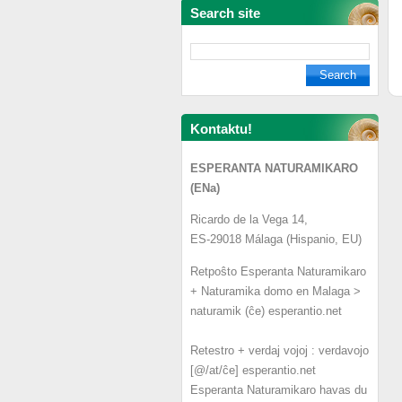
Search site
Kontaktu!
ESPERANTA NATURAMIKARO
(ENa)
Ricardo de la Vega 14,
ES-29018 Málaga (Hispanio, EU)
Retpoŝto Esperanta Naturamikaro
+ Naturamika domo en Malaga >
naturamik (ĉe) esperantio.net
Retestro + verdaj vojoj : verdavojo
[@/at/ĉe] esperantio.net
Esperanta Naturamikaro havas du