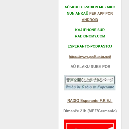
AŬSKULTU RADION MUZAIKO
NUN ANKAŬ
PER APP POR
ANDROID
KAJ iPHONE SUR
RADIONOMY.COM
ESPERANTO-PODKASTOJ
https://www.podkasto.net/
AŬ KLAKU SUBE POR
RADIO Esperanto F.R.E.I.
Dimanĉe 21h (MEZ/Germanio)