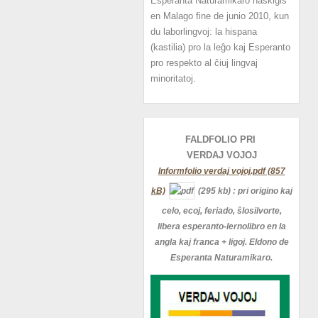
Esperanta Naturamikaro naskiĝis
en Malago fine de junio 2010, kun
du laborlingvoj: la hispana
(kastilia) pro la leĝo kaj Esperanto
pro respekto al ĉiuj lingvaj
minoritatoj.
FALDFOLIO PRI
VERDAJ
VOJOJ
Informfolio verdaj vojoj.pdf (857
kB)
(295 kb)
: pri origino kaj
celo, ecoj, feriado, ŝlosilvorte,
libera esperanto-lernolibro en la
angla kaj franca + ligoj. Eldono de
Esperanta Naturamikaro.