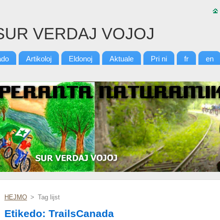
SUR VERDAJ VOJOJ
ado
Artikoloj
Eldonoj
Aktuale
Pri ni
fr
en
HEJMO
>
Tag lijst
Etikedo: TrailsCanada