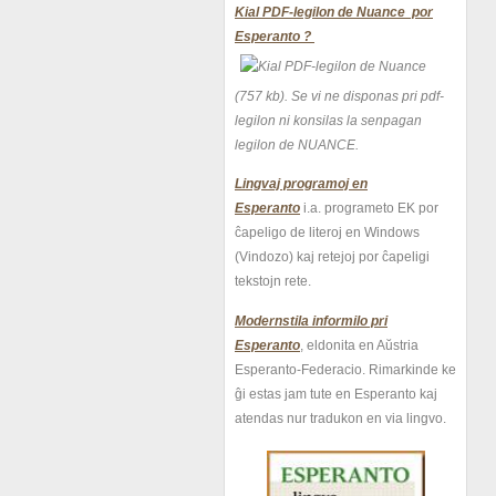
Kial PDF-legilon de Nuance por
Esperanto ?
(757 kb).
Se vi ne disponas pri pdf-
legilon ni konsilas la senpagan
legilon de NUANCE.
Lingvaj programoj en
Esperanto
i.a. programeto EK por
ĉapeligo de literoj en Windows
(Vindozo) kaj retejoj por ĉapeligi
tekstojn rete.
Modernstila informilo pri
Esperanto
, eldonita en Aŭstria
Esperanto-Federacio. Rimarkinde ke
ĝi estas jam tute en Esperanto kaj
atendas nur tradukon en via lingvo.