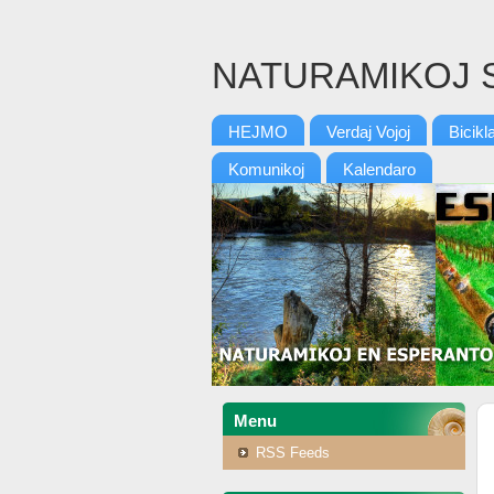
NATURAMIKOJ 
HEJMO
Verdaj Vojoj
Bicikl
Komunikoj
Kalendaro
Menu
RSS Feeds