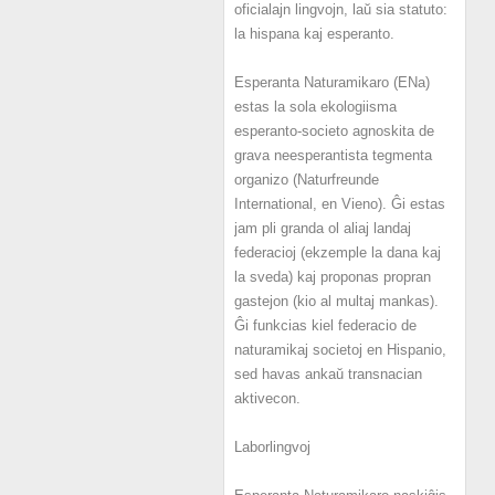
oficialajn lingvojn, laŭ sia statuto:
la hispana kaj esperanto.
Esperanta Naturamikaro (ENa)
estas la sola ekologiisma
esperanto-societo agnoskita de
grava neesperantista tegmenta
organizo (Naturfreunde
International, en Vieno). Ĝi estas
jam pli granda ol aliaj landaj
federacioj (ekzemple la dana kaj
la sveda) kaj proponas propran
gastejon (kio al multaj mankas).
Ĝi funkcias kiel federacio de
naturamikaj societoj en Hispanio,
sed havas ankaŭ transnacian
aktivecon.
Laborlingvoj