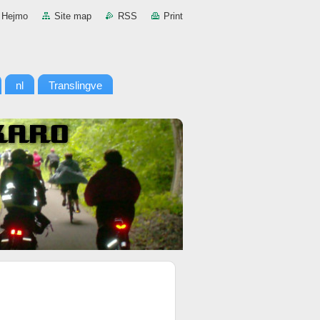
Hejmo
Site map
RSS
Print
nl
Translingve