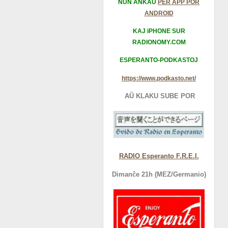
NUN ANKAŬ
PER APP POR
ANDROID
KAJ iPHONE SUR
RADIONOMY.COM
ESPERANTO-PODKASTOJ
https://www.podkasto.net/
AŬ KLAKU SUBE POR
RADIO Esperanto F.R.E.I.
Dimanĉe 21h (MEZ/Germanio)