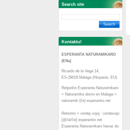
Search site
Kontaktu!
ESPERANTA NATURAMIKARO
(ENa)
Ricardo de la Vega 14,
ES-29018 Málaga (Hispanio, EU)
Retpoŝto Esperanta Naturamikaro
+ Naturamika domo en Malaga >
naturamik (ĉe) esperantio.net
Retestro + verdaj vojoj : verdavojo
[@/at/ĉe] esperantio.net
Esperanta Naturamikaro havas du