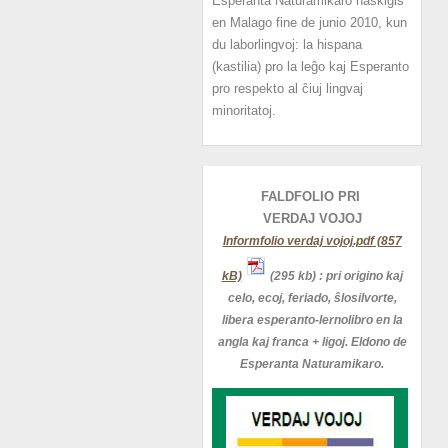
Esperanta Naturamikaro naskiĝis
en Malago fine de junio 2010, kun
du laborlingvoj: la hispana
(kastilia) pro la leĝo kaj Esperanto
pro respekto al ĉiuj lingvaj
minoritatoj.
FALDFOLIO PRI
VERDAJ
VOJOJ
Informfolio verdaj vojoj.pdf (857
kB)
(295 kb)
: pri origino kaj
celo, ecoj, feriado, ŝlosilvorte,
libera esperanto-lernolibro en la
angla kaj franca + ligoj. Eldono de
Esperanta Naturamikaro.