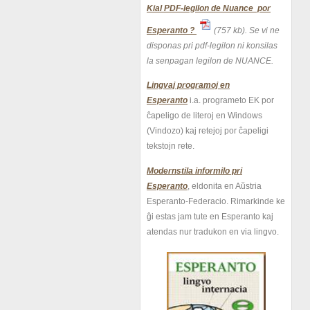
Kial PDF-legilon de Nuance por
Esperanto ?
(757 kb).
Se vi ne
disponas pri pdf-legilon ni konsilas
la senpagan legilon de NUANCE.
Lingvaj programoj en
Esperanto
i.a. programeto EK por
ĉapeligo de literoj en Windows
(Vindozo) kaj retejoj por ĉapeligi
tekstojn rete.
Modernstila informilo pri
Esperanto
, eldonita en Aŭstria
Esperanto-Federacio. Rimarkinde ke
ĝi estas jam tute en Esperanto kaj
atendas nur tradukon en via lingvo.