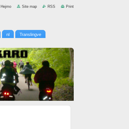
Hejmo
Site map
RSS
Print
nl
Translingve