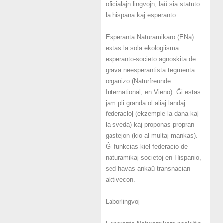
oficialajn lingvojn, laŭ sia statuto:
la hispana kaj esperanto.
Esperanta Naturamikaro (ENa)
estas la sola ekologiisma
esperanto-societo agnoskita de
grava neesperantista tegmenta
organizo (Naturfreunde
International, en Vieno). Ĝi estas
jam pli granda ol aliaj landaj
federacioj (ekzemple la dana kaj
la sveda) kaj proponas propran
gastejon (kio al multaj mankas).
Ĝi funkcias kiel federacio de
naturamikaj societoj en Hispanio,
sed havas ankaŭ transnacian
aktivecon.
Laborlingvoj