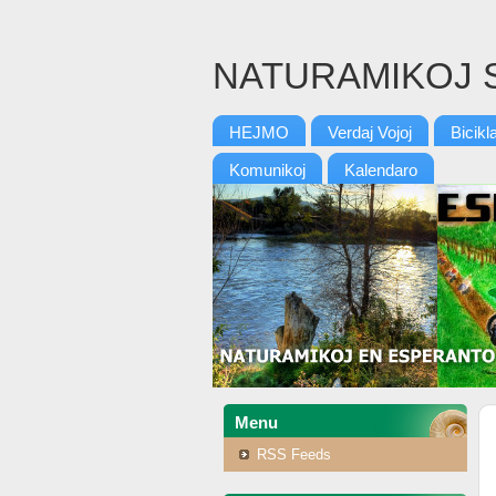
NATURAMIKOJ 
HEJMO
Verdaj Vojoj
Bicikl
Komunikoj
Kalendaro
Menu
RSS Feeds