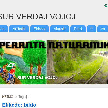
SUR VERDAJ VOJOJ
ado
Artikoloj
Eldonoj
Aktuale
Pri ni
fr
en
HEJMO
>
Tag lijst
Etikedo: bildo