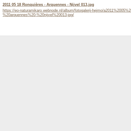
2011 05 18 Ronquières - Arquennes - Nijvel 013.jpg
https://eo-naturamikaro.webnode.nl/album/fotogalerij-hejmo/a2011%20
%20arquennes%20-%20nijvel%20013-jpg/