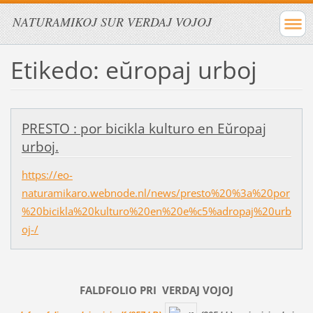
NATURAMIKOJ SUR VERDAJ VOJOJ
Etikedo: eŭropaj urboj
PRESTO : por bicikla kulturo en Eŭropaj
urboj.
https://eo-
naturamikaro.webnode.nl/news/presto%20%3a%20por
%20bicikla%20kulturo%20en%20e%c5%adropaj%20urb
oj-/
FALDFOLIO PRI
VERDAJ
VOJOJ