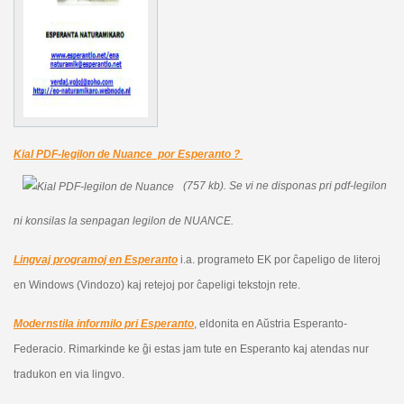
Kial PDF-legilon de Nuance por Esperanto ?
(757 kb).
Se vi ne disponas pri pdf-legilon
ni konsilas la senpagan legilon de NUANCE.
Lingvaj programoj en Esperanto
i.a. programeto EK por ĉapeligo de literoj
en Windows (Vindozo) kaj retejoj por ĉapeligi tekstojn rete.
Modernstila informilo pri Esperanto
, eldonita en Aŭstria Esperanto-
Federacio. Rimarkinde ke ĝi estas jam tute en Esperanto kaj atendas nur
tradukon en via lingvo.