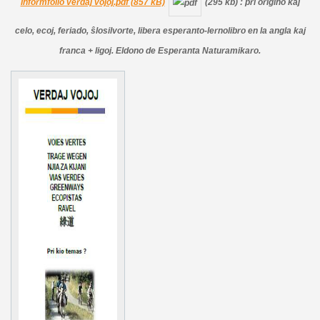
Informfolio verdaj vojoj.pdf (857 kB)
(295 kb)
: pri origino kaj
celo, ecoj, feriado, ŝlosilvorte, libera esperanto-lernolibro en la angla kaj
franca + ligoj. Eldono de Esperanta Naturamikaro.