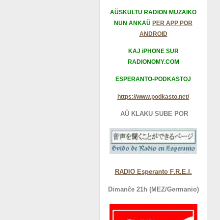
AŬSKULTU RADION MUZAIKO
NUN ANKAŬ
PER APP POR
ANDROID
KAJ iPHONE SUR
RADIONOMY.COM
ESPERANTO-PODKASTOJ
https://www.podkasto.net/
AŬ KLAKU SUBE POR
RADIO Esperanto F.R.E.I.
Dimanĉe 21h (MEZ/Germanio)