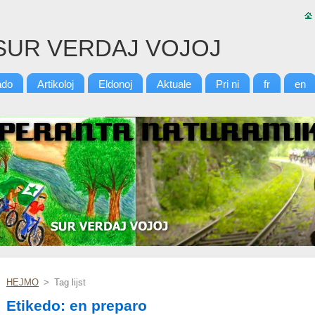
SUR VERDAJ VOJOJ
ado
Artikoloj
Eldonoj
Aktuale
Pri ni
fr
en
HEJMO
>
Tag lijst
Etikedo: en preparo