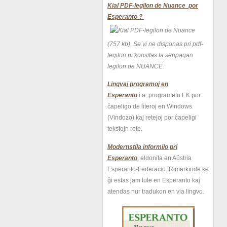
Kial PDF-legilon de Nuance por
Esperanto ?
(757 kb).
Se vi ne disponas pri pdf-
legilon ni konsilas la senpagan
legilon de NUANCE.
Lingvaj programoj en
Esperanto
i.a. programeto EK por
ĉapeligo de literoj en Windows
(Vindozo) kaj retejoj por ĉapeligi
tekstojn rete.
Modernstila informilo pri
Esperanto
, eldonita en Aŭstria
Esperanto-Federacio. Rimarkinde ke
ĝi estas jam tute en Esperanto kaj
atendas nur tradukon en via lingvo.