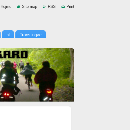
Hejmo
Site map
RSS
Print
nl
Translingve