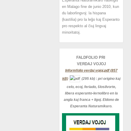
Esperanta Naturamikaro naskiĝis
en Malago fine de junio 2010, kun
du laborlingvoj: la hispana
(kastilia) pro la leĝo kaj Esperanto
pro respekto al ĉiuj lingvaj
minoritatoj.
FALDFOLIO PRI
VERDAJ
VOJOJ
Informfolio verdaj vojoj.pdf (857
kB)
(295 kb)
: pri origino kaj
celo, ecoj, feriado, ŝlosilvorte,
libera esperanto-lernolibro en la
angla kaj franca + ligoj. Eldono de
Esperanta Naturamikaro.