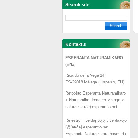
Search site
Kontaktu!
ESPERANTA NATURAMIKARO
(ENa)
Ricardo de la Vega 14,
ES-29018 Málaga (Hispanio, EU)
Retpoŝto Esperanta Naturamikaro
+ Naturamika domo en Malaga >
naturamik (ĉe) esperantio.net
Retestro + verdaj vojoj : verdavojo
[@/at/ĉe] esperantio.net
Esperanta Naturamikaro havas du