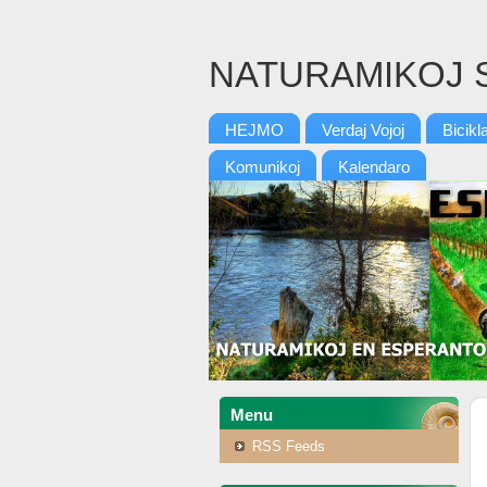
NATURAMIKOJ 
HEJMO
Verdaj Vojoj
Bicikl
Komunikoj
Kalendaro
Menu
RSS Feeds