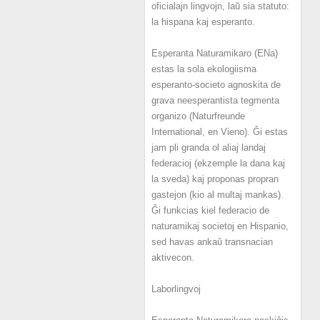
oficialajn lingvojn, laŭ sia statuto:
la hispana kaj esperanto.
Esperanta Naturamikaro (ENa)
estas la sola ekologiisma
esperanto-societo agnoskita de
grava neesperantista tegmenta
organizo (Naturfreunde
International, en Vieno). Ĝi estas
jam pli granda ol aliaj landaj
federacioj (ekzemple la dana kaj
la sveda) kaj proponas propran
gastejon (kio al multaj mankas).
Ĝi funkcias kiel federacio de
naturamikaj societoj en Hispanio,
sed havas ankaŭ transnacian
aktivecon.
Laborlingvoj