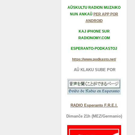
AŬSKULTU RADION MUZAIKO
NUN ANKAŬ
PER APP POR
ANDROID
KAJ iPHONE SUR
RADIONOMY.COM
ESPERANTO-PODKASTOJ
https://www.podkasto.net/
AŬ KLAKU SUBE POR
RADIO Esperanto F.R.E.I.
Dimanĉe 21h (MEZ/Germanio)