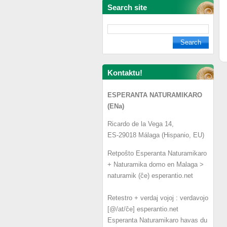
Search site
Kontaktu!
ESPERANTA NATURAMIKARO
(ENa)
Ricardo de la Vega 14,
ES-29018 Málaga (Hispanio, EU)
Retpoŝto Esperanta Naturamikaro
+ Naturamika domo en Malaga >
naturamik (ĉe) esperantio.net
Retestro + verdaj vojoj : verdavojo
[@/at/ĉe] esperantio.net
Esperanta Naturamikaro havas du