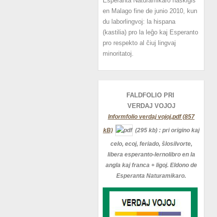
Esperanta Naturamikaro naskiĝis
en Malago fine de junio 2010, kun
du laborlingvoj: la hispana
(kastilia) pro la leĝo kaj Esperanto
pro respekto al ĉiuj lingvaj
minoritatoj.
FALDFOLIO PRI
VERDAJ
VOJOJ
Informfolio verdaj vojoj.pdf (857
kB)
(295 kb)
: pri origino kaj
celo, ecoj, feriado, ŝlosilvorte,
libera esperanto-lernolibro en la
angla kaj franca + ligoj. Eldono de
Esperanta Naturamikaro.