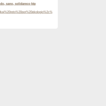
do, sano, solidareco ktp
o%20kaj%20reto%20por%20ekologio%2c%20da%c5%adripova%20mondo%2c%2