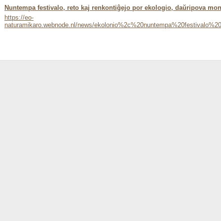
Nuntempa festivalo, reto kaj renkontiĝejo por ekologio, daŭripova mon
https://eo-
naturamikaro.webnode.nl/news/ekolonio%2c%20nuntempa%20festival