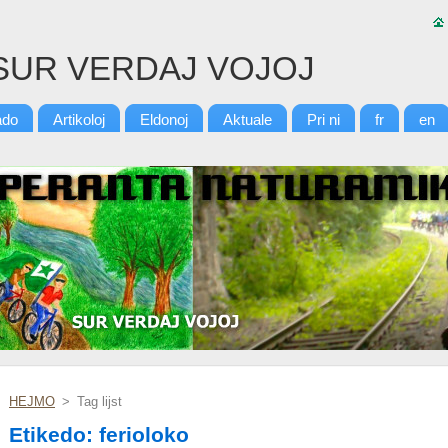
SUR VERDAJ VOJOJ
ado
Artikoloj
Eldonoj
Aktuale
Pri ni
fr
en
HEJMO
>
Tag lijst
Etikedo: ferioloko