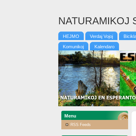
NATURAMIKOJ 
HEJMO
Verdaj Vojoj
Bicikl
Komunikoj
Kalendaro
Menu
RSS Feeds