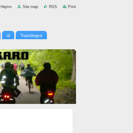
Hejmo
Site map
RSS
Print
nl
Translingve