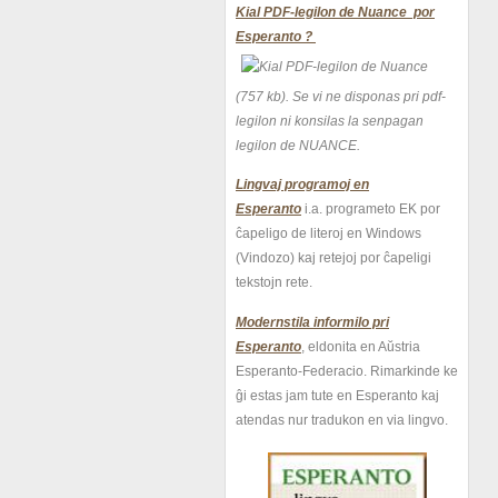
Kial PDF-legilon de Nuance por
Esperanto ?
(757 kb).
Se vi ne disponas pri pdf-
legilon ni konsilas la senpagan
legilon de NUANCE.
Lingvaj programoj en
Esperanto
i.a. programeto EK por
ĉapeligo de literoj en Windows
(Vindozo) kaj retejoj por ĉapeligi
tekstojn rete.
Modernstila informilo pri
Esperanto
, eldonita en Aŭstria
Esperanto-Federacio. Rimarkinde ke
ĝi estas jam tute en Esperanto kaj
atendas nur tradukon en via lingvo.