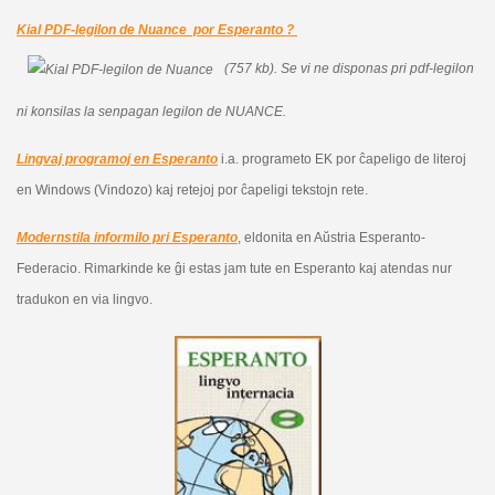
Kial PDF-legilon de Nuance por Esperanto ?
(757 kb).
Se vi ne disponas pri pdf-legilon
ni konsilas la senpagan legilon de NUANCE.
Lingvaj programoj en Esperanto
i.a. programeto EK por ĉapeligo de literoj
en Windows (Vindozo) kaj retejoj por ĉapeligi tekstojn rete.
Modernstila informilo pri Esperanto
, eldonita en Aŭstria Esperanto-
Federacio. Rimarkinde ke ĝi estas jam tute en Esperanto kaj atendas nur
tradukon en via lingvo.