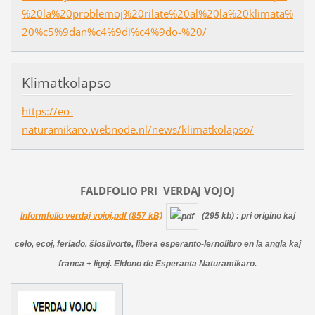
%20la%20problemoj%20rilate%20al%20la%20klimata%
20%c5%9dan%c4%9di%c4%9do-%20/
Klimatkolapso
https://eo-
naturamikaro.webnode.nl/news/klimatkolapso/
FALDFOLIO PRI
VERDAJ
VOJOJ
Informfolio verdaj vojoj.pdf (857 kB)
(295 kb)
: pri origino kaj
celo, ecoj, feriado, ŝlosilvorte, libera esperanto-lernolibro en la angla kaj
franca + ligoj. Eldono de Esperanta Naturamikaro.