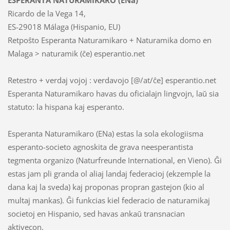
Ricardo de la Vega 14,
ES-29018 Málaga (Hispanio, EU)
Retpoŝto Esperanta Naturamikaro + Naturamika domo en
Malaga > naturamik (ĉe) esperantio.net
Retestro + verdaj vojoj : verdavojo [@/at/ĉe] esperantio.net
Esperanta Naturamikaro havas du oficialajn lingvojn, laŭ sia
statuto: la hispana kaj esperanto.
Esperanta Naturamikaro (ENa) estas la sola ekologiisma
esperanto-societo agnoskita de grava neesperantista
tegmenta organizo (Naturfreunde International, en Vieno). Ĝi
estas jam pli granda ol aliaj landaj federacioj (ekzemple la
dana kaj la sveda) kaj proponas propran gastejon (kio al
multaj mankas). Ĝi funkcias kiel federacio de naturamikaj
societoj en Hispanio, sed havas ankaŭ transnacian
aktivecon.