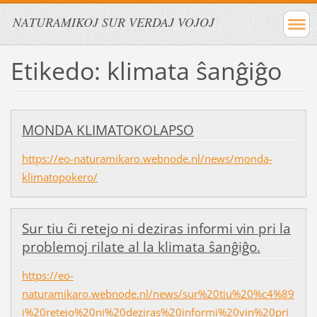
NATURAMIKOJ SUR VERDAJ VOJOJ
Etikedo: klimata ŝanĝiĝo
MONDA KLIMATOKOLAPSO
https://eo-naturamikaro.webnode.nl/news/monda-
klimatopokero/
Sur tiu ĉi retejo ni deziras informi vin pri la
problemoj rilate al la klimata ŝanĝiĝo.
https://eo-
naturamikaro.webnode.nl/news/sur%20tiu%20%c4%89
i%20retejo%20ni%20deziras%20informi%20vin%20pri