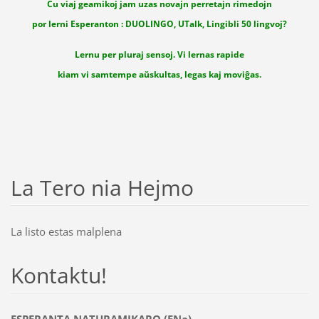
Ĉu viaj geamikoj jam uzas novajn perretajn rimedojn
por lerni Esperanton : DUOLINGO, UTalk, Lingibli 50 lingvoj?
Lernu per pluraj sensoj. Vi lernas rapide
kiam vi samtempe aŭskultas, legas kaj moviĝas.
La Tero nia Hejmo
La listo estas malplena
Kontaktu!
ESPERANTA NATURAMIKARO (ENa)