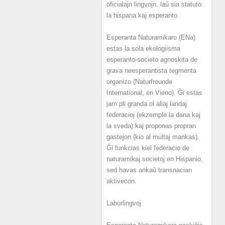
oficialajn lingvojn, laŭ sia statuto:
la hispana kaj esperanto.
Esperanta Naturamikaro (ENa)
estas la sola ekologiisma
esperanto-societo agnoskita de
grava neesperantista tegmenta
organizo (Naturfreunde
International, en Vieno). Ĝi estas
jam pli granda ol aliaj landaj
federacioj (ekzemple la dana kaj
la sveda) kaj proponas propran
gastejon (kio al multaj mankas).
Ĝi funkcias kiel federacio de
naturamikaj societoj en Hispanio,
sed havas ankaŭ transnacian
aktivecon.
Laborlingvoj