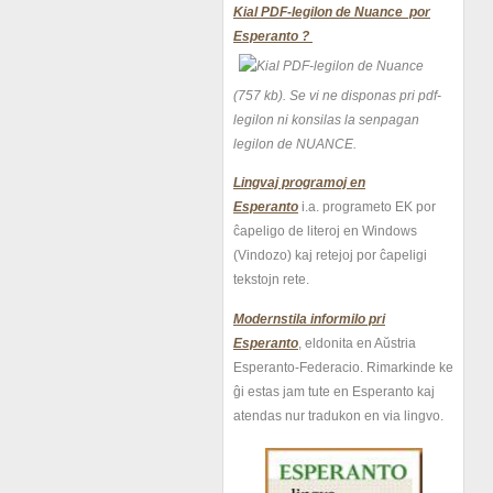
Kial PDF-legilon de Nuance por
Esperanto ?
(757 kb).
Se vi ne disponas pri pdf-
legilon ni konsilas la senpagan
legilon de NUANCE.
Lingvaj programoj en
Esperanto
i.a. programeto EK por
ĉapeligo de literoj en Windows
(Vindozo) kaj retejoj por ĉapeligi
tekstojn rete.
Modernstila informilo pri
Esperanto
, eldonita en Aŭstria
Esperanto-Federacio. Rimarkinde ke
ĝi estas jam tute en Esperanto kaj
atendas nur tradukon en via lingvo.