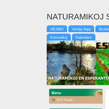
NATURAMIKOJ 
HEJMO
Verdaj Vojoj
Bicikl
Komunikoj
Kalendaro
Menu
RSS Feeds