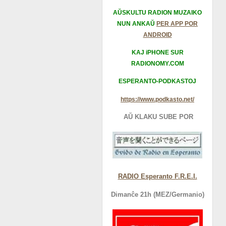
AŬSKULTU RADION MUZAIKO
NUN ANKAŬ
PER APP POR
ANDROID
KAJ iPHONE SUR
RADIONOMY.COM
ESPERANTO-PODKASTOJ
https://www.podkasto.net/
AŬ KLAKU SUBE POR
RADIO Esperanto F.R.E.I.
Dimanĉe 21h (MEZ/Germanio)