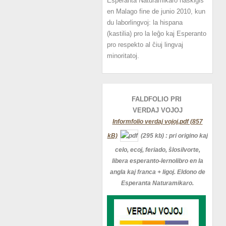
Esperanta Naturamikaro naskiĝis
en Malago fine de junio 2010, kun
du laborlingvoj: la hispana
(kastilia) pro la leĝo kaj Esperanto
pro respekto al ĉiuj lingvaj
minoritatoj.
FALDFOLIO PRI
VERDAJ
VOJOJ
Informfolio verdaj vojoj.pdf (857
kB)
(295 kb)
: pri origino kaj
celo, ecoj, feriado, ŝlosilvorte,
libera esperanto-lernolibro en la
angla kaj franca + ligoj. Eldono de
Esperanta Naturamikaro.