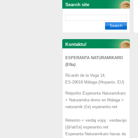
Search site
Kontaktu!
ESPERANTA NATURAMIKARO
(ENa)
Ricardo de la Vega 14,
ES-29018 Málaga (Hispanio, EU)
Retpoŝto Esperanta Naturamikaro
+ Naturamika domo en Malaga >
naturamik (ĉe) esperantio.net
Retestro + verdaj vojoj : verdavojo
[@/at/ĉe] esperantio.net
Esperanta Naturamikaro havas du