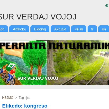
SUR VERDAJ VOJOJ
ado
Artikoloj
Eldonoj
Aktuale
Pri ni
fr
en
HEJMO
>
Tag lijst
Etikedo: kongreso