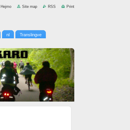
Hejmo
Site map
RSS
Print
nl
Translingve