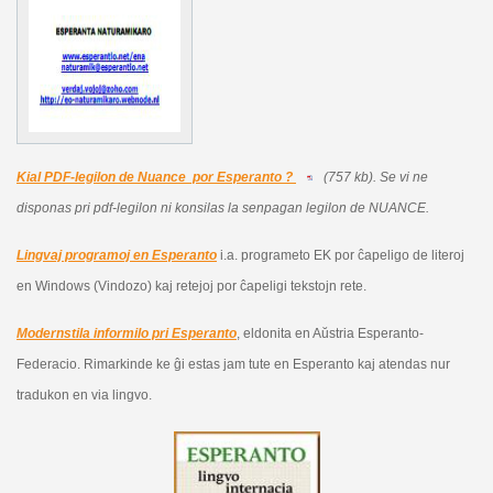
Kial PDF-legilon de Nuance por Esperanto ?
(757 kb).
Se vi ne
disponas pri pdf-legilon ni konsilas la senpagan legilon de NUANCE.
Lingvaj programoj en Esperanto
i.a. programeto EK por ĉapeligo de literoj
en Windows (Vindozo) kaj retejoj por ĉapeligi tekstojn rete.
Modernstila informilo pri Esperanto
, eldonita en Aŭstria Esperanto-
Federacio. Rimarkinde ke ĝi estas jam tute en Esperanto kaj atendas nur
tradukon en via lingvo.