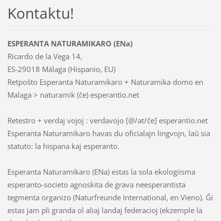
Kontaktu!
ESPERANTA NATURAMIKARO (ENa)
Ricardo de la Vega 14,
ES-29018 Málaga (Hispanio, EU)
Retpoŝto Esperanta Naturamikaro + Naturamika domo en
Malaga > naturamik (ĉe) esperantio.net
Retestro + verdaj vojoj : verdavojo [@/at/ĉe] esperantio.net
Esperanta Naturamikaro havas du oficialajn lingvojn, laŭ sia
statuto: la hispana kaj esperanto.
Esperanta Naturamikaro (ENa) estas la sola ekologiisma
esperanto-societo agnoskita de grava neesperantista
tegmenta organizo (Naturfreunde International, en Vieno). Ĝi
estas jam pli granda ol aliaj landaj federacioj (ekzemple la