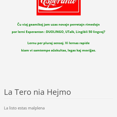
Ĉu viaj geamikoj jam uzas novajn perretajn rimedojn
por lerni Esperanton : DUOLINGO, UTalk, Lingibli 50 lingvoj?
Lernu per pluraj sensoj. Vi lernas rapide
kiam vi samtempe aŭskultas, legas kaj moviĝas.
La Tero nia Hejmo
La listo estas malplena