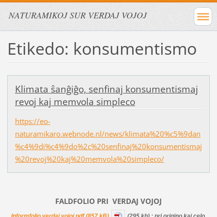
NATURAMIKOJ SUR VERDAJ VOJOJ
Etikedo: konsumentismo
Klimata ŝanĝiĝo, senfinaj konsumentismaj
revoj kaj memvola simpleco
https://eo-
naturamikaro.webnode.nl/news/klimata%20%c5%9dan
%c4%9di%c4%9do%2c%20senfinaj%20konsumentismaj
%20revoj%20kaj%20memvola%20simpleco/
FALDFOLIO PRI
VERDAJ
VOJOJ
Informfolio verdaj vojoj.pdf (857 kB)
(295 kb)
: pri origino kaj celo,