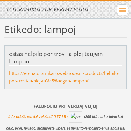
NATURAMIKOJ SUR VERDAJ VOJOJ
Etikedo: lampoj
estas helpilo por trovi la plej taŭgan
lampon
https://eo-naturamikaro.webnode.nl/products/helpilo-
por-trovi-la-plej-ta%c5%adgan-lampon/
FALDFOLIO PRI
VERDAJ
VOJOJ
Informfolio verdaj vojoj.pdf (857 kB)
(295 kb)
: pri origino kaj
celo, ecoj, feriado, ŝlosilvorte, libera esperanto-lernolibro en la angla kaj