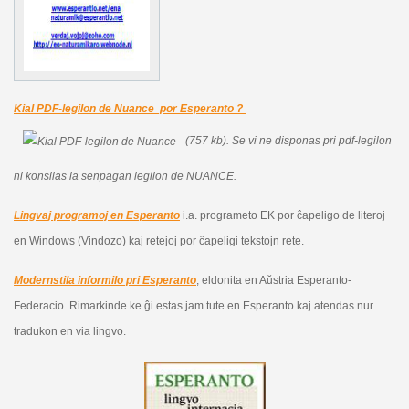
Kial PDF-legilon de Nuance por Esperanto ?
(757 kb).
Se vi ne disponas pri pdf-legilon
ni konsilas la senpagan legilon de NUANCE.
Lingvaj programoj en Esperanto
i.a. programeto EK por ĉapeligo de literoj
en Windows (Vindozo) kaj retejoj por ĉapeligi tekstojn rete.
Modernstila informilo pri Esperanto
, eldonita en Aŭstria Esperanto-
Federacio. Rimarkinde ke ĝi estas jam tute en Esperanto kaj atendas nur
tradukon en via lingvo.