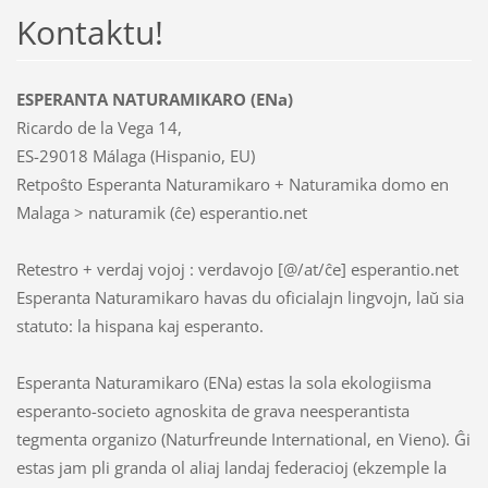
Kontaktu!
ESPERANTA NATURAMIKARO (ENa)
Ricardo de la Vega 14,
ES-29018 Málaga (Hispanio, EU)
Retpoŝto Esperanta Naturamikaro + Naturamika domo en
Malaga > naturamik (ĉe) esperantio.net
Retestro + verdaj vojoj : verdavojo [@/at/ĉe] esperantio.net
Esperanta Naturamikaro havas du oficialajn lingvojn, laŭ sia
statuto: la hispana kaj esperanto.
Esperanta Naturamikaro (ENa) estas la sola ekologiisma
esperanto-societo agnoskita de grava neesperantista
tegmenta organizo (Naturfreunde International, en Vieno). Ĝi
estas jam pli granda ol aliaj landaj federacioj (ekzemple la