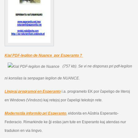
Kial PDF-legilon de Nuance por Esperanto ?
(757 kb).
Se vi ne disponas pri pdf-legilon
ni konsilas la senpagan legilon de NUANCE.
Lingvaj programoj en Esperanto
i.a. programeto EK por ĉapeligo de literoj
en Windows (Vindozo) kaj retejoj por ĉapeligi tekstojn rete.
Modernstila informilo pri Esperanto
, eldonita en Aŭstria Esperanto-
Federacio. Rimarkinde ke ĝi estas jam tute en Esperanto kaj atendas nur
tradukon en via lingvo.