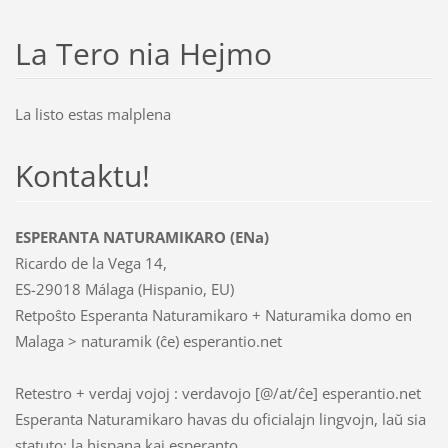
La Tero nia Hejmo
La listo estas malplena
Kontaktu!
ESPERANTA NATURAMIKARO (ENa)
Ricardo de la Vega 14,
ES-29018 Málaga (Hispanio, EU)
Retpoŝto Esperanta Naturamikaro + Naturamika domo en
Malaga > naturamik (ĉe) esperantio.net
Retestro + verdaj vojoj : verdavojo [@/at/ĉe] esperantio.net
Esperanta Naturamikaro havas du oficialajn lingvojn, laŭ sia
statuto: la hispana kaj esperanto.