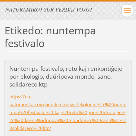
NATURAMIKOJ SUR VERDAJ VOJOJ
Etikedo: nuntempa
festivalo
Nuntempa festivalo, reto kaj renkontiĝejo
por ekologio, daŭripova mondo, sano,
solidareco ktp
https://eo-
naturamikaro.webnode.nl/news/ekolonio%2c%20nunte
mpa%20festivalo%20kaj%20reto%20por%20ekologio%
2c%20da%c5%adripova%20mondo%2c%20sano%2c%2
0solidareco%20ktp/