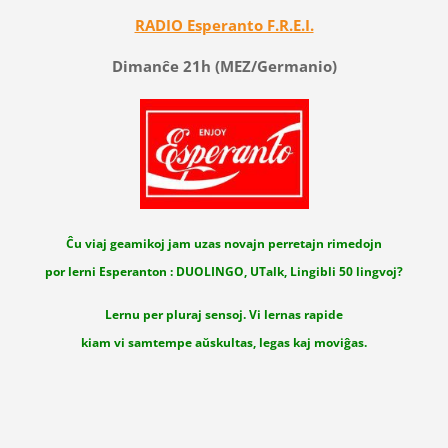
RADIO Esperanto F.R.E.I.
Dimanĉe 21h (MEZ/Germanio)
Ĉu viaj geamikoj jam uzas novajn perretajn rimedojn
por lerni Esperanton : DUOLINGO, UTalk, Lingibli 50 lingvoj?
Lernu per pluraj sensoj. Vi lernas rapide
kiam vi samtempe aŭskultas, legas kaj moviĝas.