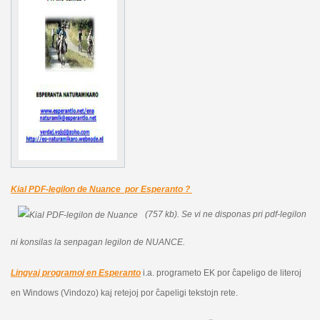
Kial PDF-legilon de Nuance por Esperanto ?
(757 kb).
Se vi ne disponas pri pdf-legilon
ni konsilas la senpagan legilon de NUANCE.
Lingvaj programoj en Esperanto
i.a. programeto EK por ĉapeligo de literoj
en Windows (Vindozo) kaj retejoj por ĉapeligi tekstojn rete.