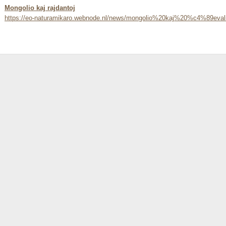
Mongolio kaj rajdantoj
https://eo-naturamikaro.webnode.nl/news/mongolio%20kaj%20%c4%89evali