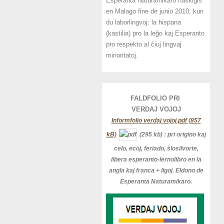
Esperanta Naturamikaro naskiĝis
en Malago fine de junio 2010, kun
du laborlingvoj: la hispana
(kastilia) pro la leĝo kaj Esperanto
pro respekto al ĉiuj lingvaj
minoritatoj.
FALDFOLIO PRI
VERDAJ
VOJOJ
Informfolio verdaj vojoj.pdf (857
kB)
(295 kb)
: pri origino kaj
celo, ecoj, feriado, ŝlosilvorte,
libera esperanto-lernolibro en la
angla kaj franca + ligoj. Eldono de
Esperanta Naturamikaro.