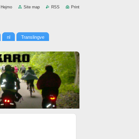
Hejmo
Site map
RSS
Print
nl
Translingve