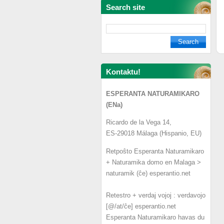
Search site
Kontaktu!
ESPERANTA NATURAMIKARO
(ENa)
Ricardo de la Vega 14,
ES-29018 Málaga (Hispanio, EU)
Retpoŝto Esperanta Naturamikaro
+ Naturamika domo en Malaga >
naturamik (ĉe) esperantio.net
Retestro + verdaj vojoj : verdavojo
[@/at/ĉe] esperantio.net
Esperanta Naturamikaro havas du