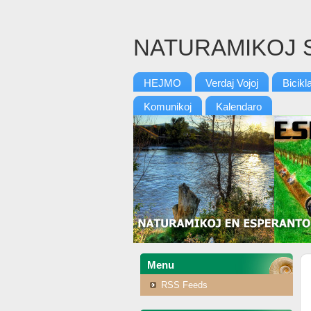
NATURAMIKOJ 
HEJMO
Verdaj Vojoj
Bicikl
Komunikoj
Kalendaro
Menu
RSS Feeds