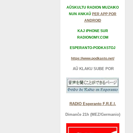
AŬSKULTU RADION MUZAIKO
NUN ANKAŬ
PER APP POR
ANDROID
KAJ iPHONE SUR
RADIONOMY.COM
ESPERANTO-PODKASTOJ
https://www.podkasto.net/
AŬ KLAKU SUBE POR
RADIO Esperanto F.R.E.I.
Dimanĉe 21h (MEZ/Germanio)