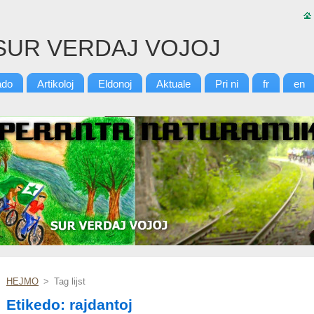
SUR VERDAJ VOJOJ
ado
Artikoloj
Eldonoj
Aktuale
Pri ni
fr
en
HEJMO
>
Tag lijst
Etikedo: rajdantoj