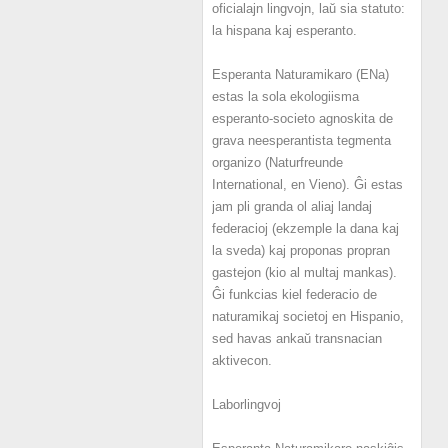
oficialajn lingvojn, laŭ sia statuto:
la hispana kaj esperanto.
Esperanta Naturamikaro (ENa)
estas la sola ekologiisma
esperanto-societo agnoskita de
grava neesperantista tegmenta
organizo (Naturfreunde
International, en Vieno). Ĝi estas
jam pli granda ol aliaj landaj
federacioj (ekzemple la dana kaj
la sveda) kaj proponas propran
gastejon (kio al multaj mankas).
Ĝi funkcias kiel federacio de
naturamikaj societoj en Hispanio,
sed havas ankaŭ transnacian
aktivecon.
Laborlingvoj