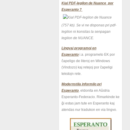
Kial PDF-legilon de Nuance por
Esperanto ?
(757 kb).
Se vi ne disponas pri pdf-
legilon ni konsilas la senpagan
legilon de NUANCE.
Lingvaj programoj en
Esperanto
i.a. programeto EK por
ĉapeligo de literoj en Windows
(Vindozo) kaj retejoj por ĉapeligi
tekstojn rete.
Modernstila informilo pri
Esperanto
, eldonita en Aŭstria
Esperanto-Federacio. Rimarkinde ke
ĝi estas jam tute en Esperanto kaj
atendas nur tradukon en via lingvo.