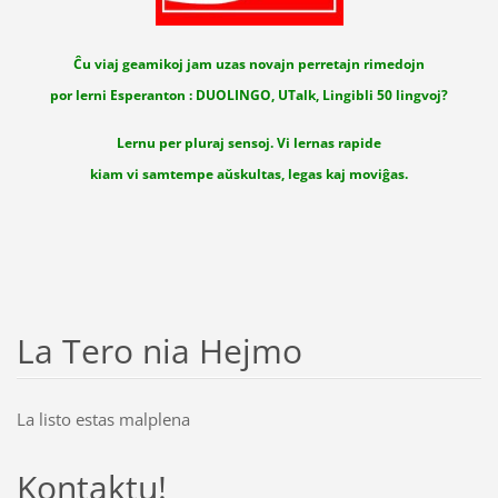
Ĉu viaj geamikoj jam uzas novajn perretajn rimedojn
por lerni Esperanton : DUOLINGO, UTalk, Lingibli 50 lingvoj?
Lernu per pluraj sensoj. Vi lernas rapide
kiam vi samtempe aŭskultas, legas kaj moviĝas.
La Tero nia Hejmo
La listo estas malplena
Kontaktu!