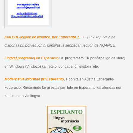
Kial PDF-legilon de Nuance por Esperanto ?
(757 kb).
Se vi ne
disponas pri pdf-legilon ni konsilas la senpagan legilon de NUANCE.
Lingvaj programoj en Esperanto
i.a. programeto EK por ĉapeligo de literoj
en Windows (Vindozo) kaj retejoj por ĉapeligi tekstojn rete.
Modernstila informilo pri Esperanto
, eldonita en Aŭstria Esperanto-
Federacio. Rimarkinde ke ĝi estas jam tute en Esperanto kaj atendas nur
tradukon en via lingvo.