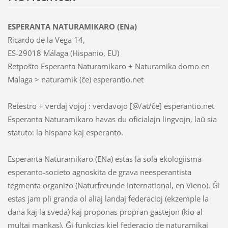
ESPERANTA NATURAMIKARO (ENa)
Ricardo de la Vega 14,
ES-29018 Málaga (Hispanio, EU)
Retpoŝto Esperanta Naturamikaro + Naturamika domo en
Malaga > naturamik (ĉe) esperantio.net
Retestro + verdaj vojoj : verdavojo [@/at/ĉe] esperantio.net
Esperanta Naturamikaro havas du oficialajn lingvojn, laŭ sia
statuto: la hispana kaj esperanto.
Esperanta Naturamikaro (ENa) estas la sola ekologiisma
esperanto-societo agnoskita de grava neesperantista
tegmenta organizo (Naturfreunde International, en Vieno). Ĝi
estas jam pli granda ol aliaj landaj federacioj (ekzemple la
dana kaj la sveda) kaj proponas propran gastejon (kio al
multaj mankas). Ĝi funkcias kiel federacio de naturamikaj