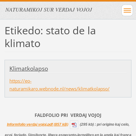
NATURAMIKOJ SUR VERDAJ VOJOJ
Etikedo: stato de la
klimato
Klimatkolapso
https://eo-
naturamikaro.webnode.nl/news/klimatkolapso/
FALDFOLIO PRI
VERDAJ
VOJOJ
Informfolio verdaj vojoj.pdf (857 kB)
(295 kb)
: pri origino kaj celo,
ecoj, feriado, ŝlosilvorte, libera esperanto-lernolibro en la angla kaj franca