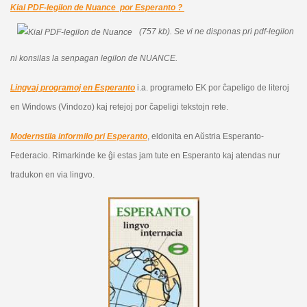
Kial PDF-legilon de Nuance por Esperanto ?
(757 kb).
Se vi ne disponas pri pdf-legilon
ni konsilas la senpagan legilon de NUANCE.
Lingvaj programoj en Esperanto
i.a. programeto EK por ĉapeligo de literoj
en Windows (Vindozo) kaj retejoj por ĉapeligi tekstojn rete.
Modernstila informilo pri Esperanto
, eldonita en Aŭstria Esperanto-
Federacio. Rimarkinde ke ĝi estas jam tute en Esperanto kaj atendas nur
tradukon en via lingvo.