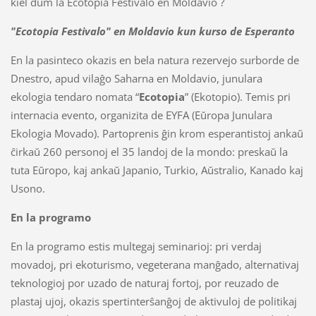
kiel dum la Ecotopia Festivalo en Moldavio ?
"Ecotopia Festivalo" en Moldavio kun kurso de Esperanto
En la pasinteco okazis en bela natura rezervejo surborde de
Dnestro, apud vilaĝo Saharna en Moldavio, junulara
ekologia tendaro nomata “
Ecotopia
” (Ekotopio). Temis pri
internacia evento, organizita de EYFA (Eŭropa Junulara
Ekologia Movado). Partoprenis ĝin krom esperantistoj ankaŭ
ĉirkaŭ 260 personoj el 35 landoj de la mondo: preskaŭ la
tuta Eŭropo, kaj ankaŭ Japanio, Turkio, Aŭstralio, Kanado kaj
Usono.
En la programo
En la programo estis multegaj seminarioj: pri verdaj
movadoj, pri ekoturismo, vegeterana manĝado, alternativaj
teknologioj por uzado de naturaj fortoj, por reuzado de
plastaj ujoj, okazis spertinterŝanĝoj de aktivuloj de politikaj