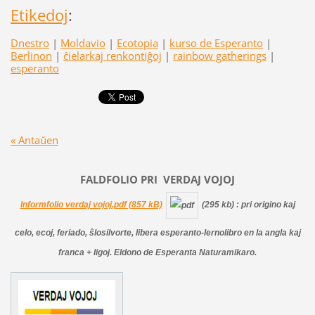
Etikedoj
:
Dnestro
|
Moldavio
|
Ecotopia
|
kurso de Esperanto
|
Berlinon
|
ĉielarkaj renkontiĝoj
|
rainbow gatherings
|
esperanto
« Antaŭen
FALDFOLIO PRI
VERDAJ
VOJOJ
Informfolio verdaj vojoj.pdf (857 kB)
(295 kb)
: pri origino kaj
celo, ecoj, feriado, ŝlosilvorte, libera esperanto-lernolibro en la angla kaj
franca + ligoj. Eldono de Esperanta Naturamikaro.