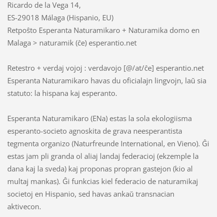
Ricardo de la Vega 14,
ES-29018 Málaga (Hispanio, EU)
Retpoŝto Esperanta Naturamikaro + Naturamika domo en
Malaga > naturamik (ĉe) esperantio.net
Retestro + verdaj vojoj : verdavojo [@/at/ĉe] esperantio.net
Esperanta Naturamikaro havas du oficialajn lingvojn, laŭ sia
statuto: la hispana kaj esperanto.
Esperanta Naturamikaro (ENa) estas la sola ekologiisma
esperanto-societo agnoskita de grava neesperantista
tegmenta organizo (Naturfreunde International, en Vieno). Ĝi
estas jam pli granda ol aliaj landaj federacioj (ekzemple la
dana kaj la sveda) kaj proponas propran gastejon (kio al
multaj mankas). Ĝi funkcias kiel federacio de naturamikaj
societoj en Hispanio, sed havas ankaŭ transnacian
aktivecon.