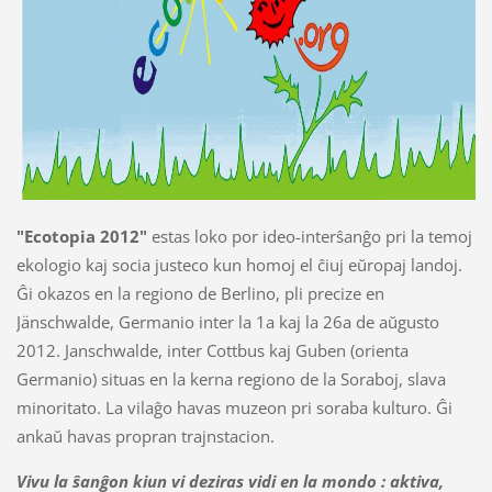
"Ecotopia 2012"
estas loko por ideo-interŝanĝo pri la temoj
ekologio kaj socia justeco kun homoj el ĉiuj eŭropaj landoj.
Ĝi okazos en la regiono de Berlino, pli precize en
Jänschwalde, Germanio inter la 1a kaj la 26a de aŭgusto
2012. Janschwalde, inter Cottbus kaj Guben (orienta
Germanio) situas en la kerna regiono de la Soraboj, slava
minoritato. La vilaĝo havas muzeon pri soraba kulturo. Ĝi
ankaŭ havas propran trajnstacion.
Vivu la ŝanĝon kiun vi deziras vidi en la mondo : aktiva,