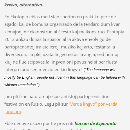
kreiva, alternativa.
En Ekotopio eblas meti sian sperton en praktiko pere de
agadoj kaj de komuna organizado de la tendaro dum kvar
semajnoj de ekkonstruo al ĉeesto kaj malkonstruo. Ecotopia
2012 ankaŭ donas la spacon al la aktiva envolviĝo de
partoprenantoj tra atelieroj, muziko kaj arto, festanta la
diversecon. La plej uzata lingvo estos la angla, sed homoj
kiuj ne flue scipovas la lingvon oni povus helpi per flusta
interpretado sen mencio en kiu lingvo !
(
"
The language will
mostly be English, people not fluent in this language can be helped with
whisper translation.")
Jam pli frue naturamaj esperantistoj partoprenis tiun
festivalon en Rusio. Legu pli sur “
Verda lingvo” por verda
junularo
.
Eble denove okazo por tie prezenti
kurson de
Esperanto