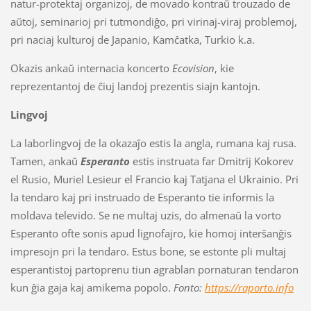
natur-protektaj organizoj, de movado kontraŭ trouzado de
aŭtoj, seminarioj pri tutmondiĝo, pri virinaj-viraj problemoj,
pri naciaj kulturoj de Japanio, Kamĉatka, Turkio k.a.
Okazis ankaŭ internacia koncerto
Ecovision
, kie
reprezentantoj de ĉiuj landoj prezentis siajn kantojn.
Lingvoj
La laborlingvoj de la okazaĵo estis la angla, rumana kaj rusa.
Tamen, ankaŭ
Esperanto
estis instruata far Dmitrij Kokorev
el Rusio, Muriel Lesieur el Francio kaj Tatjana el Ukrainio. Pri
la tendaro kaj pri instruado de Esperanto tie informis la
moldava televido. Se ne multaj uzis, do almenaŭ la vorto
Esperanto ofte sonis apud lignofajro, kie homoj interŝanĝis
impresojn pri la tendaro. Estus bone, se estonte pli multaj
esperantistoj partoprenu tiun agrablan pornaturan tendaron
kun ĝia gaja kaj amikema popolo.
Fonto:
https://raporto.info