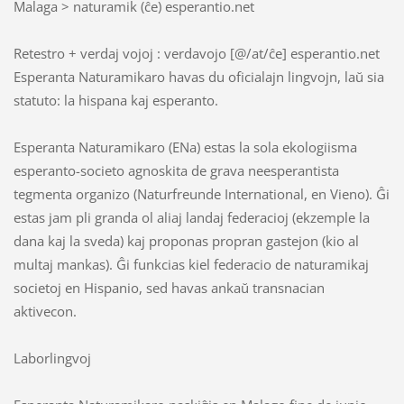
Malaga > naturamik (ĉe) esperantio.net
Retestro + verdaj vojoj : verdavojo [@/at/ĉe] esperantio.net
Esperanta Naturamikaro havas du oficialajn lingvojn, laŭ sia
statuto: la hispana kaj esperanto.
Esperanta Naturamikaro (ENa) estas la sola ekologiisma
esperanto-societo agnoskita de grava neesperantista
tegmenta organizo (Naturfreunde International, en Vieno). Ĝi
estas jam pli granda ol aliaj landaj federacioj (ekzemple la
dana kaj la sveda) kaj proponas propran gastejon (kio al
multaj mankas). Ĝi funkcias kiel federacio de naturamikaj
societoj en Hispanio, sed havas ankaŭ transnacian
aktivecon.
Laborlingvoj