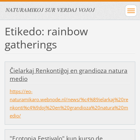
NATURAMIKOJ SUR VERDAJ VOJOJ
Etikedo: rainbow
gatherings
Ĉielarkaj Renkontiĝoj en grandioza natura
medio
https://eo-
naturamikaro.webnode.nl/news/%c4%89ielarkaj%20re
nkonti%c4%9doj%20en%20grandioza%20natura%20m
edio/
"Ecotopia Festivalo" kun kurso de