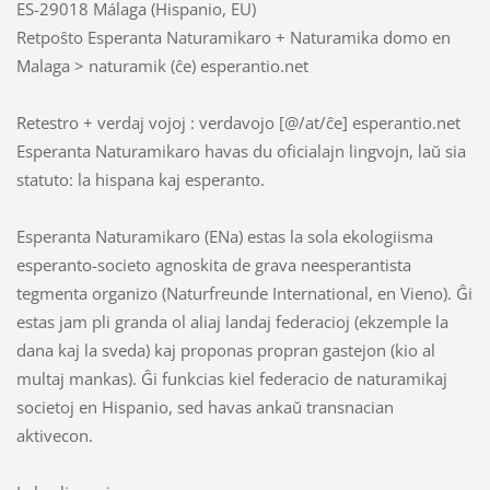
ES-29018 Málaga (Hispanio, EU)
Retpoŝto Esperanta Naturamikaro + Naturamika domo en
Malaga > naturamik (ĉe) esperantio.net
Retestro + verdaj vojoj : verdavojo [@/at/ĉe] esperantio.net
Esperanta Naturamikaro havas du oficialajn lingvojn, laŭ sia
statuto: la hispana kaj esperanto.
Esperanta Naturamikaro (ENa) estas la sola ekologiisma
esperanto-societo agnoskita de grava neesperantista
tegmenta organizo (Naturfreunde International, en Vieno). Ĝi
estas jam pli granda ol aliaj landaj federacioj (ekzemple la
dana kaj la sveda) kaj proponas propran gastejon (kio al
multaj mankas). Ĝi funkcias kiel federacio de naturamikaj
societoj en Hispanio, sed havas ankaŭ transnacian
aktivecon.