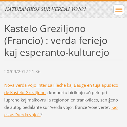
NATURAMIKOJ SUR VERDAJ VOJOJ
Kastelo Greziljono
(Francio) : verda feriejo
kaj esperanto-kulturejo
20/09/2012 21:36
Nova verda vojo inter La Flèche kaj Baugé en tuja apudeco
de Kastelo Greziljono
: kunportu biciklojn aŭ petu pri
lupreno kaj malkovru la regionon en trankvileco, sen ĝeno
de aŭtoj, pedalante sur 'verda vojo', france 'voie verte'.
Kio
estas "verda vojo"
?