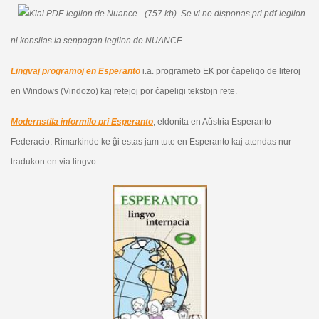
(757 kb).
Se vi ne disponas pri pdf-legilon
ni konsilas la senpagan legilon de NUANCE.
Lingvaj programoj en Esperanto
i.a. programeto EK por ĉapeligo de literoj
en Windows (Vindozo) kaj retejoj por ĉapeligi tekstojn rete.
Modernstila informilo pri Esperanto
, eldonita en Aŭstria Esperanto-
Federacio. Rimarkinde ke ĝi estas jam tute en Esperanto kaj atendas nur
tradukon en via lingvo.