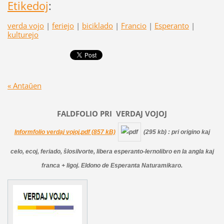
Etikedoj
:
verda vojo
|
feriejo
|
biciklado
|
Francio
|
Esperanto
|
kulturejo
« Antaŭen
FALDFOLIO PRI
VERDAJ
VOJOJ
Informfolio verdaj vojoj.pdf (857 kB)
(295 kb)
: pri origino kaj
celo, ecoj, feriado, ŝlosilvorte, libera esperanto-lernolibro en la angla kaj
franca + ligoj. Eldono de Esperanta Naturamikaro.