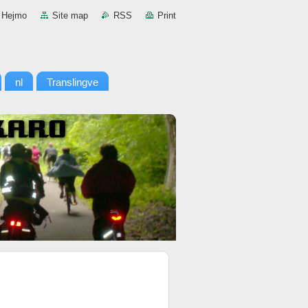
Hejmo
Site map
RSS
Print
nl
Translingve