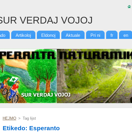
SUR VERDAJ VOJOJ
ado
Artikoloj
Eldonoj
Aktuale
Pri ni
fr
en
HEJMO
>
Tag lijst
Etikedo: Esperanto