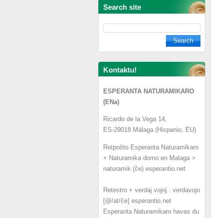
Search site
Kontaktu!
ESPERANTA NATURAMIKARO
(ENa)
Ricardo de la Vega 14,
ES-29018 Málaga (Hispanio, EU)
Retpoŝto Esperanta Naturamikaro
+ Naturamika domo en Malaga >
naturamik (ĉe) esperantio.net
Retestro + verdaj vojoj : verdavojo
[@/at/ĉe] esperantio.net
Esperanta Naturamikaro havas du