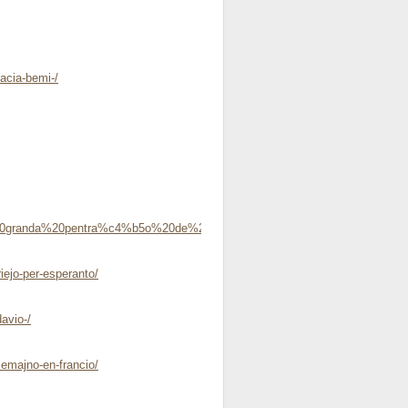
acia-bemi-/
20granda%20pentra%c4%b5o%20de%20nederlando/
iejo-per-esperanto/
avio-/
semajno-en-francio/