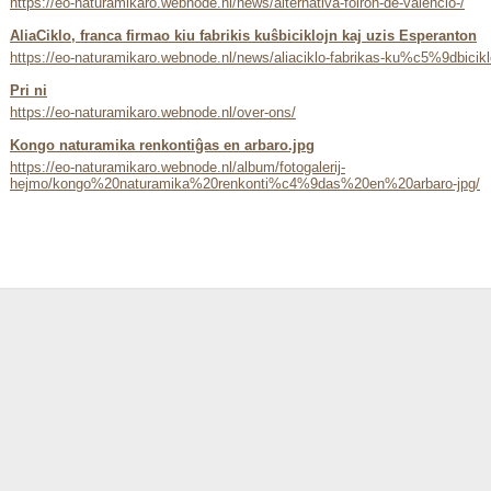
https://eo-naturamikaro.webnode.nl/news/alternativa-foiron-de-valencio-/
AliaCiklo, franca firmao kiu fabrikis kuŝbiciklojn kaj uzis Esperanton
https://eo-naturamikaro.webnode.nl/news/aliaciklo-fabrikas-ku%c5%9dbicikl
Pri ni
https://eo-naturamikaro.webnode.nl/over-ons/
Kongo naturamika renkontiĝas en arbaro.jpg
https://eo-naturamikaro.webnode.nl/album/fotogalerij-
hejmo/kongo%20naturamika%20renkonti%c4%9das%20en%20arbaro-jpg/