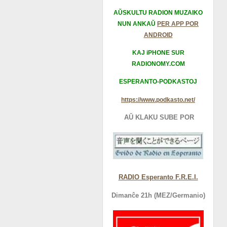
AŬSKULTU RADION MUZAIKO
NUN ANKAŬ
PER APP POR
ANDROID
KAJ iPHONE SUR
RADIONOMY.COM
ESPERANTO-PODKASTOJ
https://www.podkasto.net/
AŬ KLAKU SUBE POR
RADIO Esperanto F.R.E.I.
Dimanĉe 21h (MEZ/Germanio)