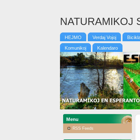
NATURAMIKOJ 
HEJMO
Verdaj Vojoj
Bicikl
Komunikoj
Kalendaro
Menu
RSS Feeds