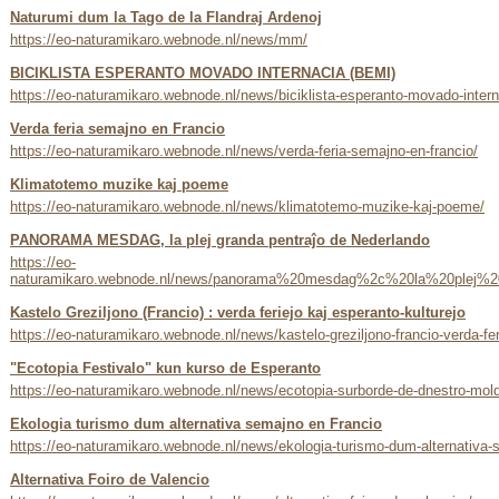
Naturumi dum la Tago de la Flandraj Ardenoj
https://eo-naturamikaro.webnode.nl/news/mm/
BICIKLISTA ESPERANTO MOVADO INTERNACIA (BEMI)
https://eo-naturamikaro.webnode.nl/news/biciklista-esperanto-movado-intern
Verda feria semajno en Francio
https://eo-naturamikaro.webnode.nl/news/verda-feria-semajno-en-francio/
Klimatotemo muzike kaj poeme
https://eo-naturamikaro.webnode.nl/news/klimatotemo-muzike-kaj-poeme/
PANORAMA MESDAG, la plej granda pentraĵo de Nederlando
https://eo-
naturamikaro.webnode.nl/news/panorama%20mesdag%2c%20la%20plej%
Kastelo Greziljono (Francio) : verda feriejo kaj esperanto-kulturejo
https://eo-naturamikaro.webnode.nl/news/kastelo-greziljono-francio-verda-fer
"Ecotopia Festivalo" kun kurso de Esperanto
https://eo-naturamikaro.webnode.nl/news/ecotopia-surborde-de-dnestro-mold
Ekologia turismo dum alternativa semajno en Francio
https://eo-naturamikaro.webnode.nl/news/ekologia-turismo-dum-alternativa-
Alternativa Foiro de Valencio