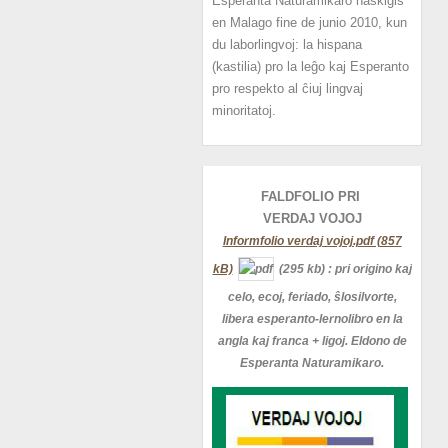
Esperanta Naturamikaro naskiĝis
en Malago fine de junio 2010, kun
du laborlingvoj: la hispana
(kastilia) pro la leĝo kaj Esperanto
pro respekto al ĉiuj lingvaj
minoritatoj.
FALDFOLIO PRI
VERDAJ
VOJOJ
Informfolio verdaj vojoj.pdf (857
kB)
(295 kb)
: pri origino kaj
celo, ecoj, feriado, ŝlosilvorte,
libera esperanto-lernolibro en la
angla kaj franca + ligoj. Eldono de
Esperanta Naturamikaro.