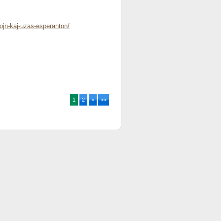
ojn-kaj-uzas-esperanton/
1
2
>
>>