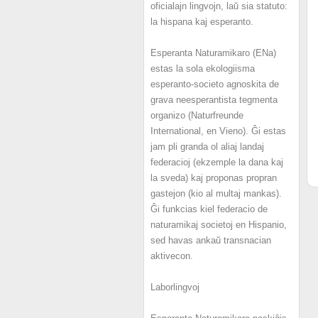
oficialajn lingvojn, laŭ sia statuto:
la hispana kaj esperanto.
Esperanta Naturamikaro (ENa)
estas la sola ekologiisma
esperanto-societo agnoskita de
grava neesperantista tegmenta
organizo (Naturfreunde
International, en Vieno). Ĝi estas
jam pli granda ol aliaj landaj
federacioj (ekzemple la dana kaj
la sveda) kaj proponas propran
gastejon (kio al multaj mankas).
Ĝi funkcias kiel federacio de
naturamikaj societoj en Hispanio,
sed havas ankaŭ transnacian
aktivecon.
Laborlingvoj