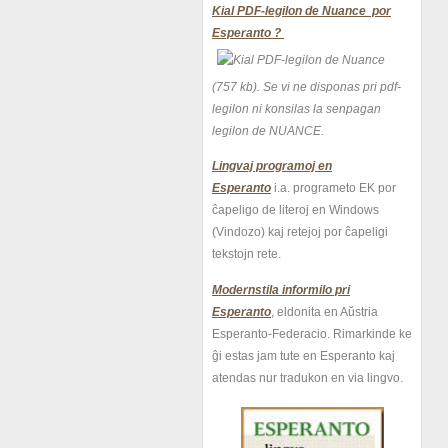
Kial PDF-legilon de Nuance por
Esperanto ?
(757 kb).
Se vi ne disponas pri pdf-
legilon ni konsilas la senpagan
legilon de NUANCE.
Lingvaj programoj en
Esperanto
i.a. programeto EK por
ĉapeligo de literoj en Windows
(Vindozo) kaj retejoj por ĉapeligi
tekstojn rete.
Modernstila informilo pri
Esperanto
, eldonita en Aŭstria
Esperanto-Federacio. Rimarkinde ke
ĝi estas jam tute en Esperanto kaj
atendas nur tradukon en via lingvo.