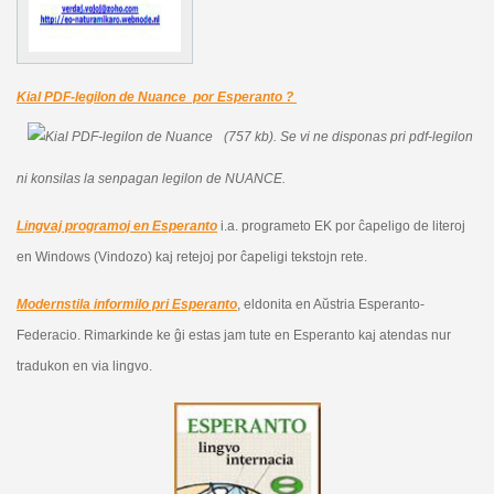
Kial PDF-legilon de Nuance por Esperanto ?
(757 kb).
Se vi ne disponas pri pdf-legilon
ni konsilas la senpagan legilon de NUANCE.
Lingvaj programoj en Esperanto
i.a. programeto EK por ĉapeligo de literoj
en Windows (Vindozo) kaj retejoj por ĉapeligi tekstojn rete.
Modernstila informilo pri Esperanto
, eldonita en Aŭstria Esperanto-
Federacio. Rimarkinde ke ĝi estas jam tute en Esperanto kaj atendas nur
tradukon en via lingvo.