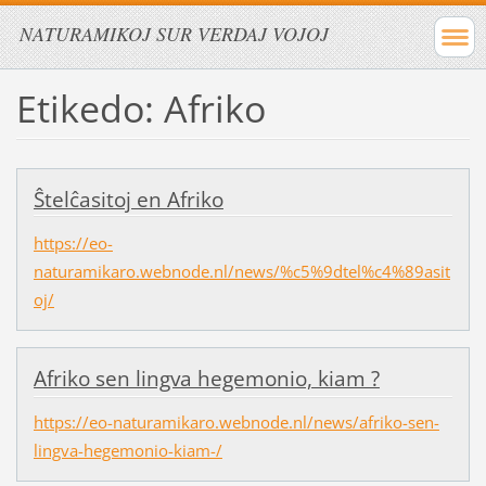
NATURAMIKOJ SUR VERDAJ VOJOJ
Etikedo: Afriko
Ŝtelĉasitoj en Afriko
https://eo-
naturamikaro.webnode.nl/news/%c5%9dtel%c4%89asit
oj/
Afriko sen lingva hegemonio, kiam ?
https://eo-naturamikaro.webnode.nl/news/afriko-sen-
lingva-hegemonio-kiam-/