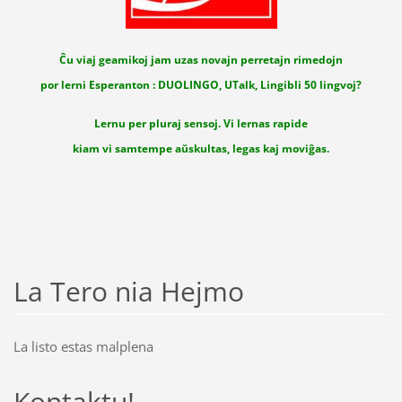
Ĉu viaj geamikoj jam uzas novajn perretajn rimedojn
por lerni Esperanton : DUOLINGO, UTalk, Lingibli 50 lingvoj?
Lernu per pluraj sensoj. Vi lernas rapide
kiam vi samtempe aŭskultas, legas kaj moviĝas.
La Tero nia Hejmo
La listo estas malplena
Kontaktu!