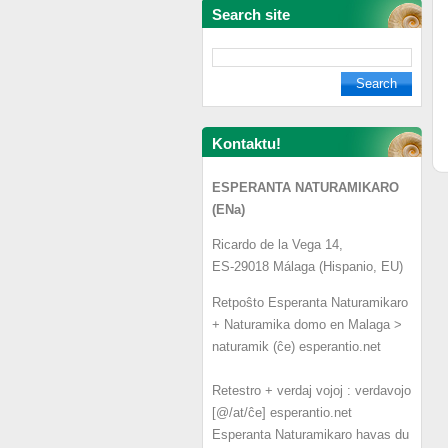
Search site
Kontaktu!
ESPERANTA NATURAMIKARO
(ENa)
Ricardo de la Vega 14,
ES-29018 Málaga (Hispanio, EU)
Retpoŝto Esperanta Naturamikaro
+ Naturamika domo en Malaga >
naturamik (ĉe) esperantio.net
Retestro + verdaj vojoj : verdavojo
[@/at/ĉe] esperantio.net
Esperanta Naturamikaro havas du