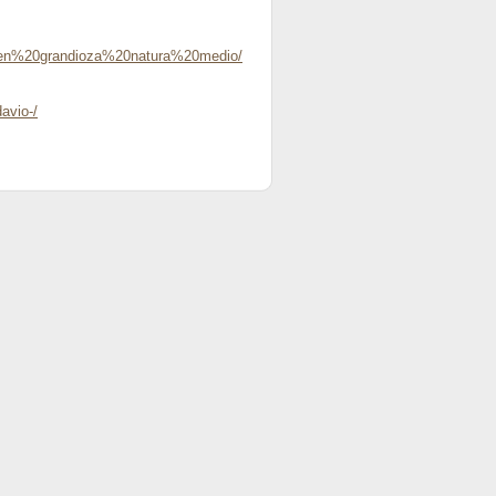
0en%20grandioza%20natura%20medio/
avio-/