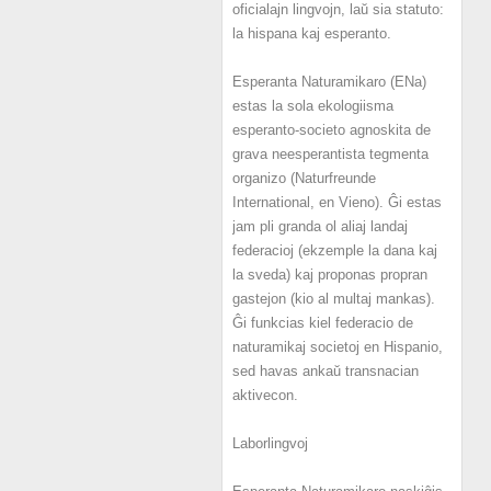
oficialajn lingvojn, laŭ sia statuto:
la hispana kaj esperanto.
Esperanta Naturamikaro (ENa)
estas la sola ekologiisma
esperanto-societo agnoskita de
grava neesperantista tegmenta
organizo (Naturfreunde
International, en Vieno). Ĝi estas
jam pli granda ol aliaj landaj
federacioj (ekzemple la dana kaj
la sveda) kaj proponas propran
gastejon (kio al multaj mankas).
Ĝi funkcias kiel federacio de
naturamikaj societoj en Hispanio,
sed havas ankaŭ transnacian
aktivecon.
Laborlingvoj