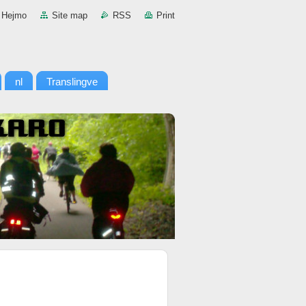
Hejmo
Site map
RSS
Print
nl
Translingve