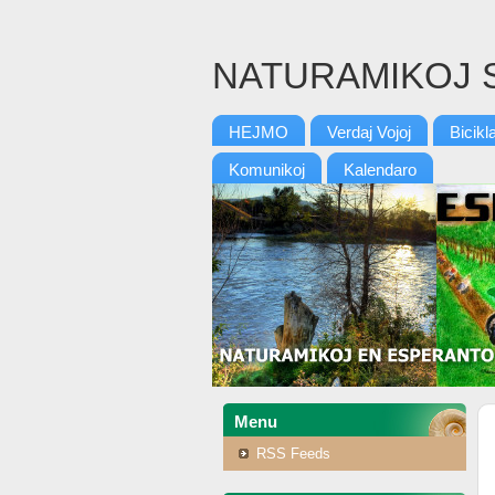
NATURAMIKOJ 
HEJMO
Verdaj Vojoj
Bicikl
Komunikoj
Kalendaro
Menu
RSS Feeds