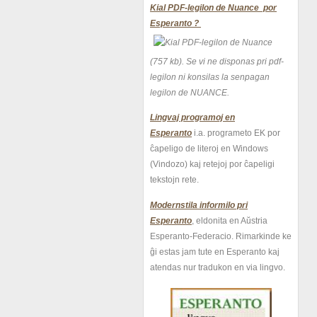
Kial PDF-legilon de Nuance por
Esperanto ?
(757 kb).
Se vi ne disponas pri pdf-
legilon ni konsilas la senpagan
legilon de NUANCE.
Lingvaj programoj en
Esperanto
i.a. programeto EK por
ĉapeligo de literoj en Windows
(Vindozo) kaj retejoj por ĉapeligi
tekstojn rete.
Modernstila informilo pri
Esperanto
, eldonita en Aŭstria
Esperanto-Federacio. Rimarkinde ke
ĝi estas jam tute en Esperanto kaj
atendas nur tradukon en via lingvo.