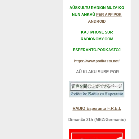
AŬSKULTU RADION MUZAIKO
NUN ANKAŬ
PER APP POR
ANDROID
KAJ iPHONE SUR
RADIONOMY.COM
ESPERANTO-PODKASTOJ
https://www.podkasto.net/
AŬ KLAKU SUBE POR
RADIO Esperanto F.R.E.I.
Dimanĉe 21h (MEZ/Germanio)