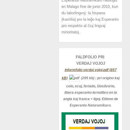
Esperanta Naturamikaro naskiĝis
en Malago fine de junio 2010, kun
du laborlingvoj: la hispana
(kastilia) pro la leĝo kaj Esperanto
pro respekto al ĉiuj lingvaj
minoritatoj.
FALDFOLIO PRI
VERDAJ
VOJOJ
Informfolio verdaj vojoj.pdf (857
kB)
(295 kb)
: pri origino kaj
celo, ecoj, feriado, ŝlosilvorte,
libera esperanto-lernolibro en la
angla kaj franca + ligoj. Eldono de
Esperanta Naturamikaro.