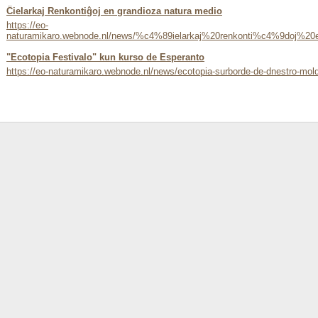
Ĉielarkaj Renkontiĝoj en grandioza natura medio
https://eo-
naturamikaro.webnode.nl/news/%c4%89ielarkaj%20renkonti%c4%9doj%2
"Ecotopia Festivalo" kun kurso de Esperanto
https://eo-naturamikaro.webnode.nl/news/ecotopia-surborde-de-dnestro-mold