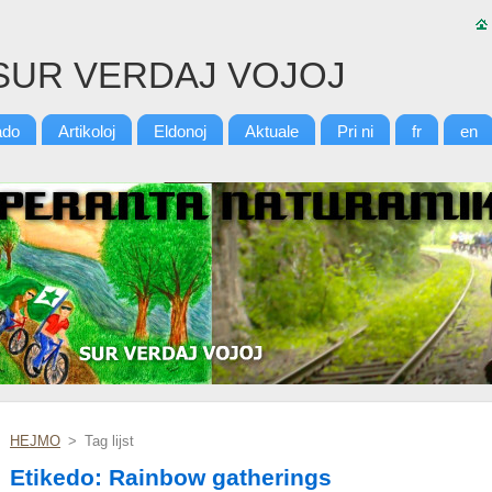
SUR VERDAJ VOJOJ
ado
Artikoloj
Eldonoj
Aktuale
Pri ni
fr
en
HEJMO
>
Tag lijst
Etikedo: Rainbow gatherings