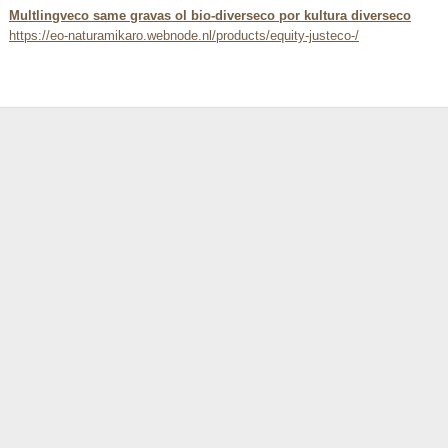
Multlingveco same gravas ol bio-diverseco por kultura diverseco
https://eo-naturamikaro.webnode.nl/products/equity-justeco-/