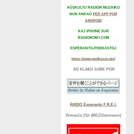
AŬSKULTU RADION MUZAIKO
NUN ANKAŬ
PER APP POR
ANDROID
KAJ iPHONE SUR
RADIONOMY.COM
ESPERANTO-PODKASTOJ
https://www.podkasto.net/
AŬ KLAKU SUBE POR
RADIO Esperanto F.R.E.I.
Dimanĉe 21h (MEZ/Germanio)