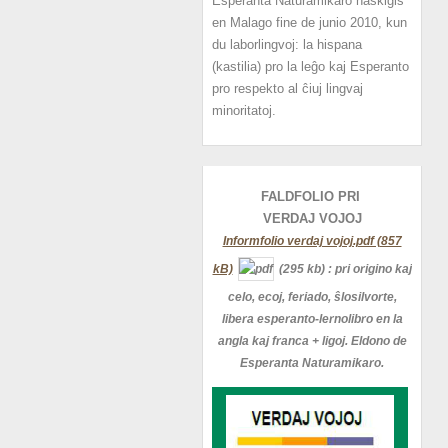
Esperanta Naturamikaro naskiĝis
en Malago fine de junio 2010, kun
du laborlingvoj: la hispana
(kastilia) pro la leĝo kaj Esperanto
pro respekto al ĉiuj lingvaj
minoritatoj.
FALDFOLIO PRI
VERDAJ
VOJOJ
Informfolio verdaj vojoj.pdf (857
kB)
(295 kb)
: pri origino kaj
celo, ecoj, feriado, ŝlosilvorte,
libera esperanto-lernolibro en la
angla kaj franca + ligoj. Eldono de
Esperanta Naturamikaro.