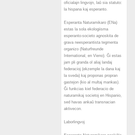
oficialajn lingvojn, laŭ sia statuto:
la hispana kaj esperanto.
Esperanta Naturamikaro (ENa)
estas la sola ekologiisma
esperanto-societo agnoskita de
grava neesperantista tegmenta
organizo (Naturfreunde
International, en Vieno). Ĝi estas
jam pli granda ol aliaj landaj
federacioj (ekzemple la dana kaj
la sveda) kaj proponas propran
gastejon (kio al multaj mankas).
Ĝi funkcias kiel federacio de
naturamikaj societoj en Hispanio,
sed havas ankaŭ transnacian
aktivecon.
Laborlingvoj