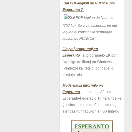
Kial PDF-legilon de Nuance por
Esperanto ?
(757 kb).
Se vi ne disponas pri pdf-
legilon ni konsilas la senpagan
legilon de NUANCE.
Lingvaj programoj en
Esperanto
i.a. programeto EK por
ĉapeligo de literoj en Windows
(Vindozo) kaj retejoj por ĉapeligi
tekstojn rete.
Modernstila informilo pri
Esperanto
, eldonita en Aŭstria
Esperanto-Federacio. Rimarkinde ke
ĝi estas jam tute en Esperanto kaj
atendas nur tradukon en via lingvo.