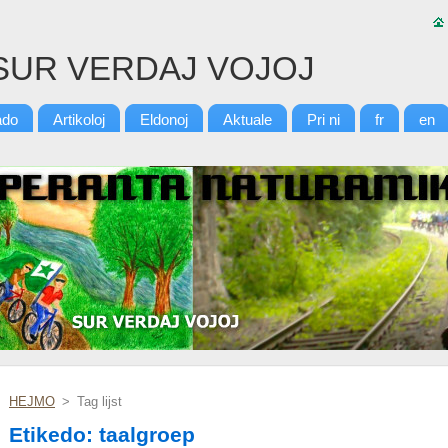
SUR VERDAJ VOJOJ
ado
Artikoloj
Eldonoj
Aktuale
Pri ni
fr
en
HEJMO
>
Tag lijst
Etikedo: taalgroep