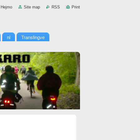
Hejmo
Site map
RSS
Print
nl
Translingve