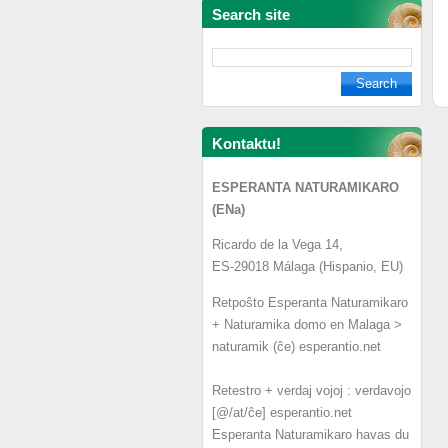
Search site
Kontaktu!
ESPERANTA NATURAMIKARO
(ENa)
Ricardo de la Vega 14,
ES-29018 Málaga (Hispanio, EU)
Retpoŝto Esperanta Naturamikaro
+ Naturamika domo en Malaga >
naturamik (ĉe) esperantio.net
Retestro + verdaj vojoj : verdavojo
[@/at/ĉe] esperantio.net
Esperanta Naturamikaro havas du