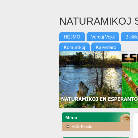
NATURAMIKOJ 
HEJMO
Verdaj Vojoj
Bicikl
Komunikoj
Kalendaro
Menu
RSS Feeds