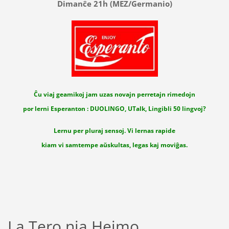
Dimanĉe 21h (MEZ/Germanio)
Ĉu viaj geamikoj jam uzas novajn perretajn rimedojn
por lerni Esperanton : DUOLINGO, UTalk, Lingibli 50 lingvoj?
Lernu per pluraj sensoj. Vi lernas rapide
kiam vi samtempe aŭskultas, legas kaj moviĝas.
La Tero nia Hejmo