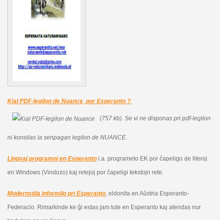
Kial PDF-legilon de Nuance por Esperanto ?
(757 kb).
Se vi ne disponas pri pdf-legilon
ni konsilas la senpagan legilon de NUANCE.
Lingvaj programoj en Esperanto
i.a. programeto EK por ĉapeligo de literoj
en Windows (Vindozo) kaj retejoj por ĉapeligi tekstojn rete.
Modernstila informilo pri Esperanto
, eldonita en Aŭstria Esperanto-
Federacio. Rimarkinde ke ĝi estas jam tute en Esperanto kaj atendas nur