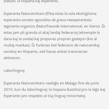
statuto: la hispana kaj esperanto.
Esperanta Naturamikaro (ENa) estas la sola ekologiisma
esperanto-societo agnoskita de grava neesperantista
tegmenta organizo (Naturfreunde International, en Vieno). Ĝi
estas jam pli granda ol aliaj landaj federacioj (ekzemple la
dana kaj la sveda) kaj proponas propran gastejon (kio al
multaj mankas). Ĝi funkcias kiel federacio de naturamikaj
societoj en Hispanio, sed havas ankaŭ transnacian
aktivecon.
Laborlingvoj
Esperanta Naturamikaro naskiĝis en Malago fine de junio
2010, kun du laborlingvoj: la hispana (kastilia) pro la leĝo kaj
Esperanto pro respekto al ĉiuj lingvaj minoritatoj.