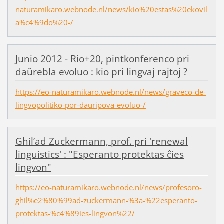
naturamikaro.webnode.nl/news/kio%20estas%20ekovil
a%c4%9do%20-/
Junio 2012 - Rio+20, pintkonferenco pri
daŭrebla evoluo : kio pri lingvaj rajtoj ?
https://eo-naturamikaro.webnode.nl/news/graveco-de-
lingvopolitiko-por-dauripova-evoluo-/
Ghil’ad Zuckermann, prof. pri 'renewal
linguistics' : "Esperanto protektas ĉies
lingvon"
https://eo-naturamikaro.webnode.nl/news/profesoro-
ghil%e2%80%99ad-zuckermann-%3a-%22esperanto-
protektas-%c4%89ies-lingvon%22/