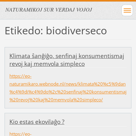
NATURAMIKOJ SUR VERDAJ VOJOJ
Etikedo: biodiverseco
Klimata ŝanĝiĝo, senfinaj konsumentismaj
revoj kaj memvola simpleco
https://eo-
naturamikaro.webnode.nl/news/klimata%20%c5%9dan
%c4%9di%c4%9do%2c%20senfinaj%20konsumentismaj
%20revoj%20kaj%20memvola%20simpleco/
Kio estas ekovilaĝo ?
https://eo-