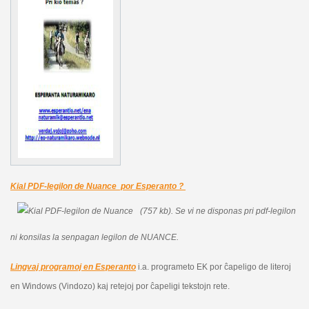
Kial PDF-legilon de Nuance por Esperanto ?
(757 kb).
Se vi ne disponas pri pdf-legilon
ni konsilas la senpagan legilon de NUANCE.
Lingvaj programoj en Esperanto
i.a. programeto EK por ĉapeligo de literoj
en Windows (Vindozo) kaj retejoj por ĉapeligi tekstojn rete.