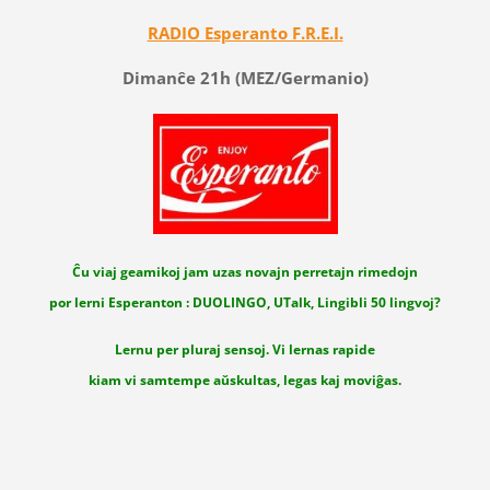
RADIO Esperanto F.R.E.I.
Dimanĉe 21h (MEZ/Germanio)
Ĉu viaj geamikoj jam uzas novajn perretajn rimedojn
por lerni Esperanton : DUOLINGO, UTalk, Lingibli 50 lingvoj?
Lernu per pluraj sensoj. Vi lernas rapide
kiam vi samtempe aŭskultas, legas kaj moviĝas.