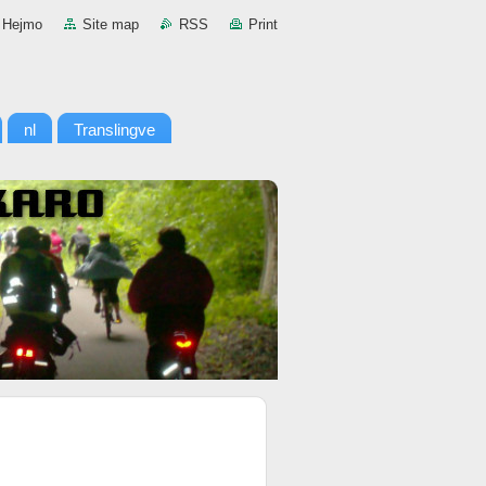
Hejmo
Site map
RSS
Print
nl
Translingve