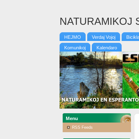
NATURAMIKOJ 
HEJMO
Verdaj Vojoj
Bicikl
Komunikoj
Kalendaro
Menu
RSS Feeds