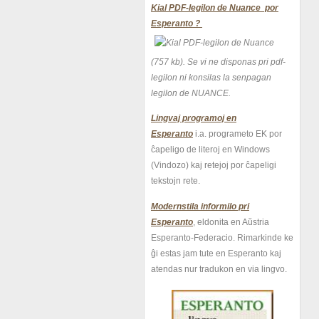
Kial PDF-legilon de Nuance por
Esperanto ?
(757 kb).
Se vi ne disponas pri pdf-
legilon ni konsilas la senpagan
legilon de NUANCE.
Lingvaj programoj en
Esperanto
i.a. programeto EK por
ĉapeligo de literoj en Windows
(Vindozo) kaj retejoj por ĉapeligi
tekstojn rete.
Modernstila informilo pri
Esperanto
, eldonita en Aŭstria
Esperanto-Federacio. Rimarkinde ke
ĝi estas jam tute en Esperanto kaj
atendas nur tradukon en via lingvo.