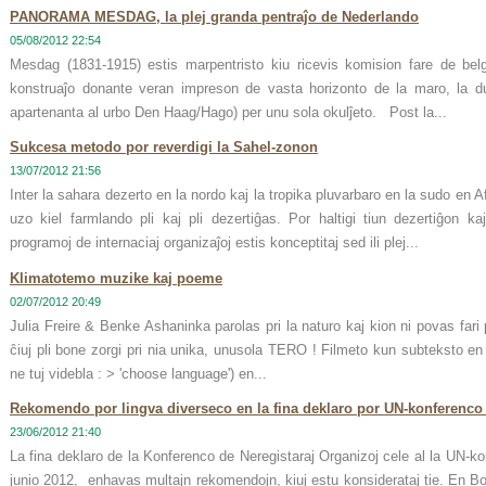
PANORAMA MESDAG, la plej granda pentraĵo de Nederlando
05/08/2012 22:54
Mesdag (1831-1915) estis marpentristo kiu ricevis komision fare de be
konstruaĵo donante veran impreson de vasta horizonto de la maro, la d
apartenanta al urbo Den Haag/Hago) per unu sola okulĵeto. Post la...
Sukcesa metodo por reverdigi la Sahel-zonon
13/07/2012 21:56
Inter la sahara dezerto en la nordo kaj la tropika pluvarbaro en la sudo en A
uzo kiel farmlando pli kaj pli dezertiĝas. Por haltigi tiun dezertiĝon ka
programoj de internaciaj organizaĵoj estis konceptitaj sed ili plej...
Klimatotemo muzike kaj poeme
02/07/2012 20:49
Julia Freire & Benke Ashaninka parolas pri la naturo kaj kion ni povas fari
ĉiuj pli bone zorgi pri nia unika, unusola TERO ! Filmeto kun subteksto 
ne tuj videbla : > 'choose language') en...
Rekomendo por lingva diverseco en la fina deklaro por UN-konferenc
23/06/2012 21:40
La fina deklaro de la Konferenco de Neregistaraj Organizoj cele al la UN-
junio 2012, enhavas multajn rekomendojn, kiuj estu konsiderataj tie. En B