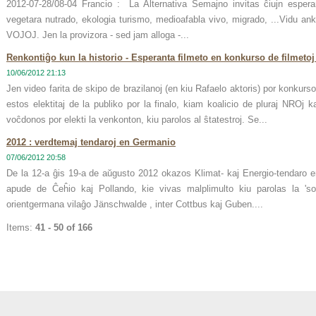
2012-07-28/08-04 Francio : La Alternativa Semajno invitas ĉiujn esperant
vegetara nutrado, ekologia turismo, medioafabla vivo, migrado, ...Vidu an
VOJOJ. Jen la provizora - sed jam alloga -...
Renkontiĝo kun la historio - Esperanta filmeto en konkurso de filmetoj
10/06/2012 21:13
Jen video farita de skipo de brazilanoj (en kiu Rafaelo aktoris) por konkurso
estos elektitaj de la publiko por la finalo, kiam koalicio de pluraj NROj k
voĉdonos por elekti la venkonton, kiu parolos al ŝtatestroj. Se...
2012 : verdtemaj tendaroj en Germanio
07/06/2012 20:58
De la 12-a ĝis 19-a de aŭgusto 2012 okazos Klimat- kaj Energio-tendaro e
apude de Ĉeĥio kaj Pollando, kie vivas malplimulto kiu parolas la 'so
orientgermana vilaĝo Jänschwalde , inter Cottbus kaj Guben....
Items:
41 - 50 of 166