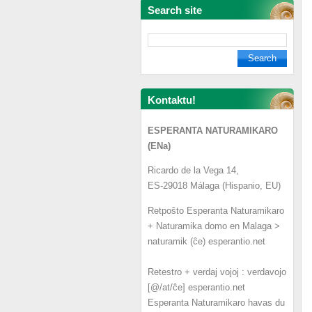
Search site
Kontaktu!
ESPERANTA NATURAMIKARO
(ENa)
Ricardo de la Vega 14,
ES-29018 Málaga (Hispanio, EU)
Retpoŝto Esperanta Naturamikaro
+ Naturamika domo en Malaga >
naturamik (ĉe) esperantio.net
Retestro + verdaj vojoj : verdavojo
[@/at/ĉe] esperantio.net
Esperanta Naturamikaro havas du