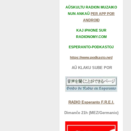
AŬSKULTU RADION MUZAIKO
NUN ANKAŬ
PER APP POR
ANDROID
KAJ iPHONE SUR
RADIONOMY.COM
ESPERANTO-PODKASTOJ
https://www.podkasto.net/
AŬ KLAKU SUBE POR
RADIO Esperanto F.R.E.I.
Dimanĉe 21h (MEZ/Germanio)