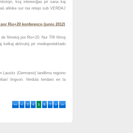
istojn, kiuj interesiĝas pri sana kaj
kaŭ aliloke sur nia retejo sub VERDAJ
 por Rio+20 konferenco (junio 2012)
 de filmetoj por Rio+20. Nur TRI filmoj
aj kelkaj aktivuloj pri medioprotektado
n Lausitz (Germanio) landlima regiono
rban' lingvon. Verdula tendaro en la
<<
<
3
4
5
6
7
>
>>