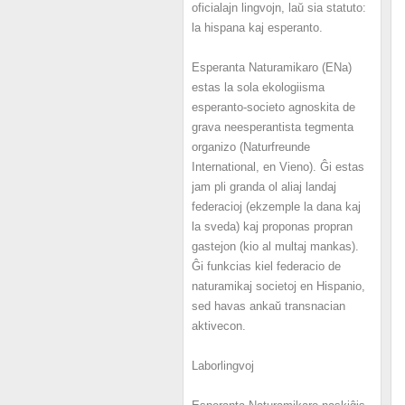
oficialajn lingvojn, laŭ sia statuto:
la hispana kaj esperanto.
Esperanta Naturamikaro (ENa)
estas la sola ekologiisma
esperanto-societo agnoskita de
grava neesperantista tegmenta
organizo (Naturfreunde
International, en Vieno). Ĝi estas
jam pli granda ol aliaj landaj
federacioj (ekzemple la dana kaj
la sveda) kaj proponas propran
gastejon (kio al multaj mankas).
Ĝi funkcias kiel federacio de
naturamikaj societoj en Hispanio,
sed havas ankaŭ transnacian
aktivecon.
Laborlingvoj