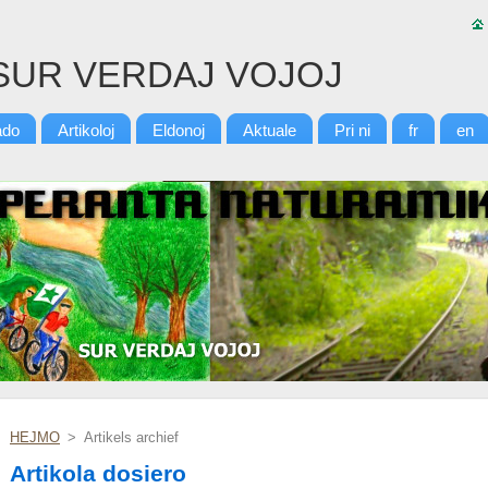
SUR VERDAJ VOJOJ
ado
Artikoloj
Eldonoj
Aktuale
Pri ni
fr
en
HEJMO
>
Artikels archief
Artikola dosiero