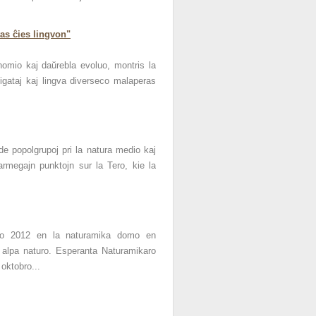
tas ĉies lingvon"
nomio kaj daŭrebla evoluo, montris la
igataj kaj lingva diverseco malaperas
e popolgrupoj pri la natura medio kaj
armegajn punktojn sur la Tero, kie la
sto 2012 en la naturamika domo en
a alpa naturo. Esperanta Naturamikaro
oktobro...