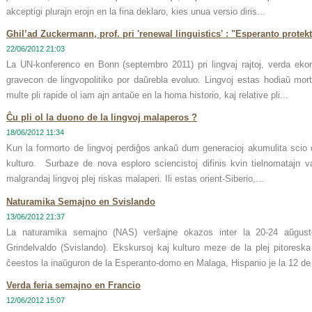
akceptigi plurajn erojn en la fina deklaro, kies unua versio diris...
Ghil’ad Zuckermann, prof. pri 'renewal linguistics' : "Esperanto protek
22/06/2012 21:03
La UN-konferenco en Bonn (septembro 2011) pri lingvaj rajtoj, verda eko
gravecon de lingvopolitiko por daŭrebla evoluo. Lingvoj estas hodiaŭ mort
multe pli rapide ol iam ajn antaŭe en la homa historio, kaj relative pli...
Ĉu pli ol la duono de la lingvoj malaperos ?
18/06/2012 11:34
Kun la formorto de lingvoj perdiĝos ankaŭ dum generacioj akumulita scio d
kulturo. Surbaze de nova esploro sciencistoj difinis kvin tielnomatajn v
malgrandaj lingvoj plej riskas malaperi. Ili estas orient-Siberio,...
Naturamika Semajno en Svislando
13/06/2012 21:37
La naturamika semajno (NAS) verŝajne okazos inter la 20-24 aŭgu
Grindelvaldo (Svislando). Ekskursoj kaj kulturo meze de la plej pitoresk
ĉeestos la inaŭguron de la Esperanto-domo en Malaga, Hispanio je la 12 de 
Verda feria semajno en Francio
12/06/2012 15:07