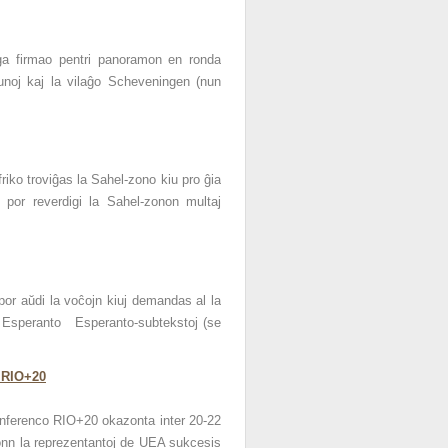
lga firmao pentri panoramon en ronda
unoj kaj la vilaĝo Scheveningen (nun
friko troviĝas la Sahel-zono kiu pro ĝia
j por reverdigi la Sahel-zonon multaj
 por aŭdi la voĉojn kiuj demandas al la
en Esperanto Esperanto-subtekstoj (se
o RIO+20
konferenco RIO+20 okazonta inter 20-22
onn la reprezentantoj de UEA sukcesis