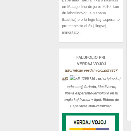
Esperanta Naturamikaro naskiĝis
en Malago fine de junio 2010, kun
du laborlingvoj: la hispana
(kastilia) pro la leĝo kaj Esperanto
pro respekto al ĉiuj lingvaj
minoritatoj.
FALDFOLIO PRI
VERDAJ
VOJOJ
Informfolio verdaj vojoj.pdf (857
kB)
(295 kb)
: pri origino kaj
celo, ecoj, feriado, ŝlosilvorte,
libera esperanto-lernolibro en la
angla kaj franca + ligoj. Eldono de
Esperanta Naturamikaro.