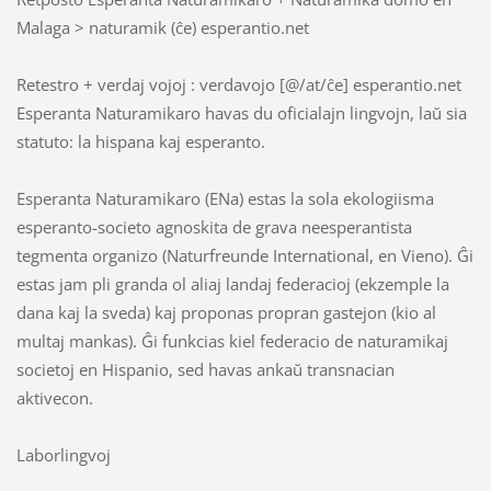
Malaga > naturamik (ĉe) esperantio.net
Retestro + verdaj vojoj : verdavojo [@/at/ĉe] esperantio.net
Esperanta Naturamikaro havas du oficialajn lingvojn, laŭ sia
statuto: la hispana kaj esperanto.
Esperanta Naturamikaro (ENa) estas la sola ekologiisma
esperanto-societo agnoskita de grava neesperantista
tegmenta organizo (Naturfreunde International, en Vieno). Ĝi
estas jam pli granda ol aliaj landaj federacioj (ekzemple la
dana kaj la sveda) kaj proponas propran gastejon (kio al
multaj mankas). Ĝi funkcias kiel federacio de naturamikaj
societoj en Hispanio, sed havas ankaŭ transnacian
aktivecon.
Laborlingvoj