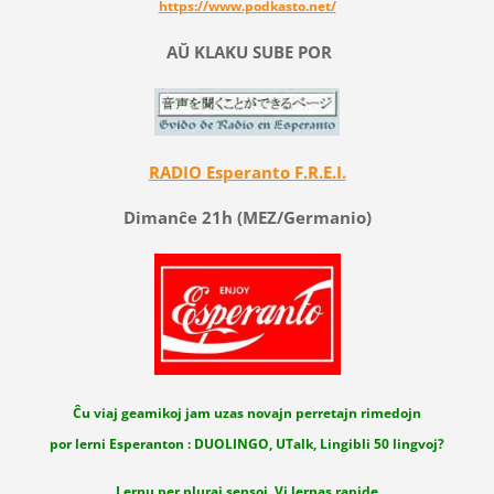
https://www.podkasto.net/
AŬ KLAKU SUBE POR
RADIO Esperanto F.R.E.I.
Dimanĉe 21h (MEZ/Germanio)
Ĉu viaj geamikoj jam uzas novajn perretajn rimedojn
por lerni Esperanton : DUOLINGO, UTalk, Lingibli 50 lingvoj?
Lernu per pluraj sensoj. Vi lernas rapide