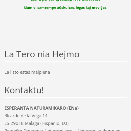
kiam vi samtempe aŭskultas, legas kaj moviĝas.
La Tero nia Hejmo
La listo estas malplena
Kontaktu!
ESPERANTA NATURAMIKARO (ENa)
Ricardo de la Vega 14,
ES-29018 Málaga (Hispanio, EU)
Retpoŝto Esperanta Naturamikaro + Naturamika domo en