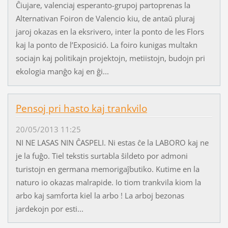
Ĉiujare, valenciaj esperanto-grupoj partoprenas la
Alternativan Foiron de Valencio kiu, de antaŭ pluraj
jaroj okazas en la eksrivero, inter la ponto de les Flors
kaj la ponto de l’Exposició. La foiro kunigas multakn
sociajn kaj politikajn projektojn, metiistojn, budojn pri
ekologia manĝo kaj en ĝi...
Pensoj pri hasto kaj trankvilo
20/05/2013 11:25
NI NE LASAS NIN ĈASPELI. Ni estas ĉe la LABORO kaj ne
je la fuĝo. Tiel tekstis surtabla ŝildeto por admoni
turistojn en germana memorigaĵbutiko. Kutime en la
naturo io okazas malrapide. Io tiom trankvila kiom la
arbo kaj samforta kiel la arbo ! La arboj bezonas
jardekojn por esti...