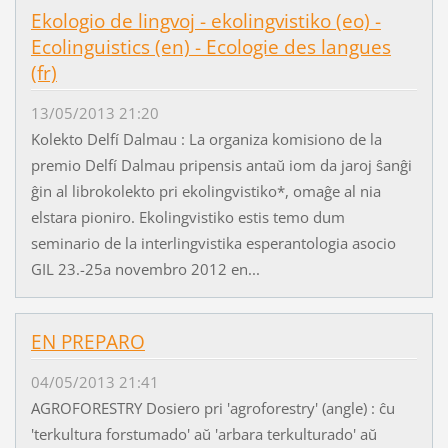
Ekologio de lingvoj - ekolingvistiko (eo) -
Ecolinguistics (en) - Ecologie des langues
(fr)
13/05/2013 21:20
Kolekto Delfí Dalmau : La organiza komisiono de la
premio Delfí Dalmau pripensis antaŭ iom da jaroj ŝanĝi
ĝin al librokolekto pri ekolingvistiko*, omaĝe al nia
elstara pioniro. Ekolingvistiko estis temo dum
seminario de la interlingvistika esperantologia asocio
GIL 23.-25a novembro 2012 en...
EN PREPARO
04/05/2013 21:41
AGROFORESTRY Dosiero pri 'agroforestry' (angle) : ĉu
'terkultura forstumado' aŭ 'arbara terkulturado' aŭ