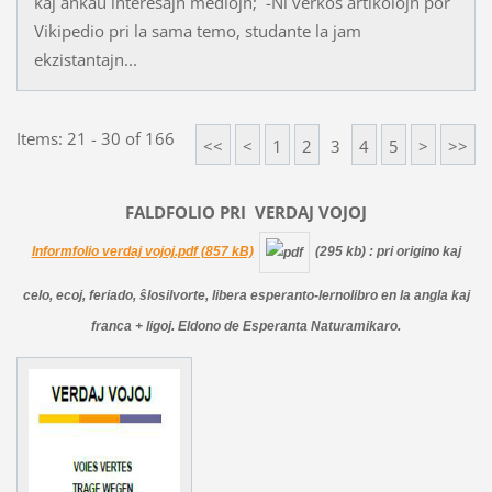
kaj ankaŭ interesajn mediojn; -Ni verkos artikolojn por
Vikipedio pri la sama temo, studante la jam
ekzistantajn...
Items: 21 - 30 of 166
<<
<
1
2
3
4
5
>
>>
FALDFOLIO PRI
VERDAJ
VOJOJ
Informfolio verdaj vojoj.pdf (857 kB)
(295 kb)
: pri origino kaj
celo, ecoj, feriado, ŝlosilvorte, libera esperanto-lernolibro en la angla kaj
franca + ligoj. Eldono de Esperanta Naturamikaro.