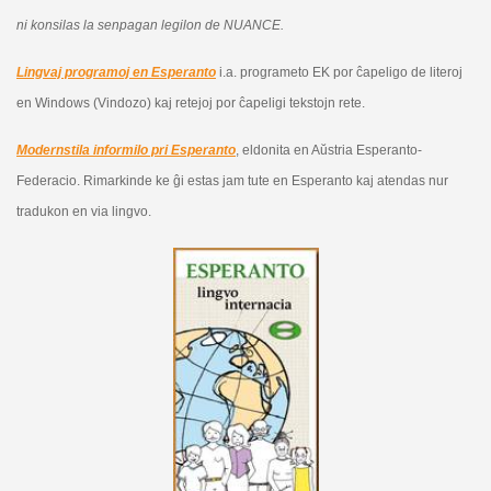
ni konsilas la senpagan legilon de NUANCE.
Lingvaj programoj en Esperanto
i.a. programeto EK por ĉapeligo de literoj
en Windows (Vindozo) kaj retejoj por ĉapeligi tekstojn rete.
Modernstila informilo pri Esperanto
, eldonita en Aŭstria Esperanto-
Federacio. Rimarkinde ke ĝi estas jam tute en Esperanto kaj atendas nur
tradukon en via lingvo.